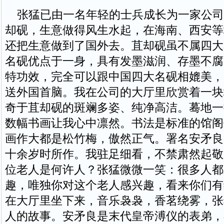
张猛已由一名年轻的士兵成长为一家公司
却砚，生意做得风生水起，在海南、西安等
还把生意做到了国外去。苴却砚虽不属四大
名砚优点于一身，具有发墨滋润、存墨不腐
特功效，完全可以跟中国四大名砚相媲美，
送外国首脑。我在公司的大厅里欣赏着一块
奇于苴却砚的斑斓多姿、纯净高洁。蓦地一
数幅书画让我心中凛然。书法是标准的馆阁
画作大都是松竹梅，傲然正气。署名安矛良
十余岁时所作。我驻足细看，不禁肃然起敬
位老人是何许人？张猛微微一笑：很多人都
趣，唯独你对这个老人感兴趣，看来你们有
在大厅里坐下来，音乐袅袅，香茗绕雾，张
人的故事。安矛良是末代皇帝溥仪的表弟，