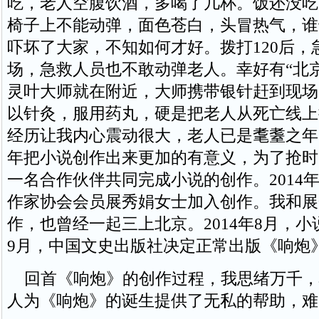
吃，老人空腹饮酒，多喝了几杯。饭还没吃
椅子上不能动弹，面色苍白，头冒热气，谁
吓坏了大家，不知如何才好。拨打120后，
场，急救人员也不敢动弹老人。幸好有“北
灵叶大师就在附近，大师携带银针赶到现场
以针灸，服用药丸，硬是把老人从死亡线上
经历让我内心震动很大，老人已是耄耋之年
年把小说创作出来更加的有意义，为了抢时
一名合作伙伴共同完成小说的创作。2014
作家协会会员展秀娟女士加入创作。我和展
作，也曾经一起三上北京。2014年8月，小说
9月，中国文史出版社决定正常出版《响炮
回首《响炮》的创作过程，我思绪万千，
人为《响炮》的诞生提供了无私的帮助，难