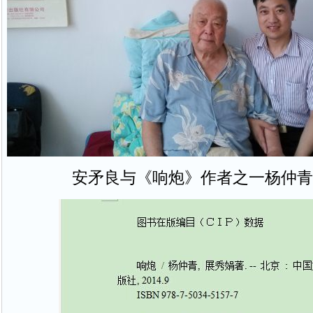
安矛良与《响炮》作者之一杨仲青