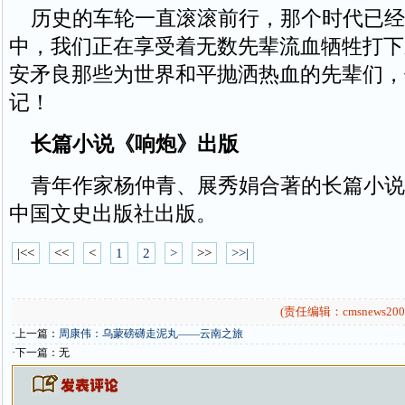
历史的车轮一直滚滚前行，那个时代已经
中，我们正在享受着无数先辈流血牺牲打下
安矛良那些为世界和平抛洒热血的先辈们，
记！
长篇小说《响炮》出版
青年作家杨仲青、展秀娟合著的长篇小说
中国文史出版社出版。
|<<
<<
<
1
2
>
>>
>>|
(责任编辑：cmsnews200
·上一篇：
周康伟：乌蒙磅礴走泥丸——云南之旅
·下一篇：无