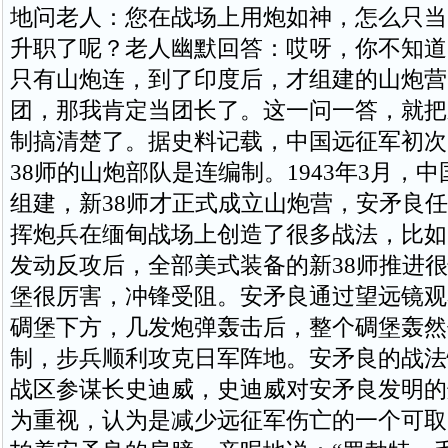
地问老人：您在战场上用炮如神，怎么只当
升职了呢？老人幽默回答：哎呀，你不知道
只有山炮连，到了印度后，才组建的山炮营
团，那我肯定当团长了。这一问一答，就把
制搞清楚了。据史料记载，中国远征军初次
38师的山炮部队是连编制。1943年3月，
组建，新38师才正式成立山炮营，安矛良
挥炮兵在缅甸战场上创造了很多战法，比如
发动反攻后，全部美式装备的新38师推进
堡很厉害，冲锋受阻。安矛良通过望远镜观
碉堡下方，几发炮弹轰击后，整个碉堡轰然
制，步兵顺利攻克日军阵地。安矛良的战法
战区参谋长史迪威，史迪威对安矛良发明的
为重视，认为是减少远征军伤亡的一个可取