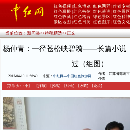
红色视频
红色博览
红色网群
作者专
|
|
|
红色联播
红色书信
红色演讲
红色景
|
|
|
红色收藏
红色格言
绿色景区
红色精
|
|
|
景区地图
红色日历
红色图库
红色文
|
|
|
当前位置：
新闻类
>>
特稿精选
>>
正文
杨仲青：一径苍松映碧漪——长篇小说
过（组图）
作者：江苏省邳州市
2015-04-10 11:56:49
来源：
中红网—中国红色旅游网
仲青
【字号
大
中
小
】
【
打印
】
【
投稿
】
【
纠错
】
【收藏】
【
论坛
】