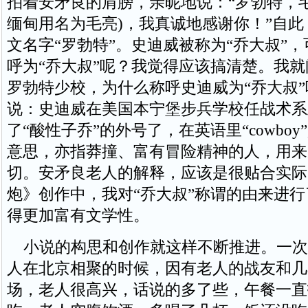
拍着安矛良的肩膀，亲昵地说：“罗勃特，
缅甸用名为毛亮)，我真诚地感谢你！”自
文名字“罗勃特”。史迪威被称为“乔大叔”
呼为“乔大叔”呢？我觉得应该搞清楚。我
罗勃特少校，为什么称呼史迪威为“乔大叔
说：史迪威在美国本宁堡步兵学校任战术系
了“酸性子乔”的外号了，在英语里“cowbo
意思，亦指莽撞、富有冒险精神的人，用来
切。安矛良老人的解释，应该是很贴合实际
炮》创作中，我对“乔大叔”称谓的由来进
得更加富有文学性。
小说的构思和创作就这样不断推进。一次
人在北京相聚的时候，因有老人的战友和几
场，老人很高兴，话说的多了些，午餐一直