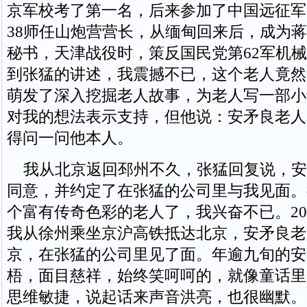
京军校考了第一名，后来参加了中国远征军
38师任山炮营营长，从缅甸回来后，成为
秘书，天津战役时，策反国民党第62军机
到张猛的讲述，我震撼不已，这个老人竟然
萌发了深入挖掘老人故事，为老人写一部小
对我的想法表示支持，但他说：安矛良老人
得问一问他本人。
我从北京返回邳州不久，张猛回复说，安
同意，并约定了在张猛的公司里与我见面。
个富有传奇色彩的老人了，我兴奋不已。201
我从徐州乘坐京沪高铁抵达北京，安矛良老
京，在张猛的公司里见了面。年逾九旬的安
梧，面目慈祥，始终笑呵呵的，就像童话里
思维敏捷，说起话来声音洪亮，也很幽默。