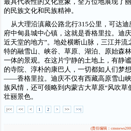
最具代表性的文化意象，全方位地展现了
的民族文化和民族精神。
从大理沿滇藏公路北行315公里，可达迪
府中甸县城中心镇，这就是香格里拉。迪庆
近天堂的地方”。地处横断山脉，三江并流
特的融雪山、峡谷、草原、湖泊、原始森
一体的景观。在这片宁静的土地上，有静
的寺院、淳朴的康巴人，一切都如人们梦
——香格里拉。迪庆不仅有西藏高原雪山
族风情，还可领略到内蒙古大草原“风吹草
壮丽景色。
|<<
<<
<
1
2
>
>>
>>|
(责任编辑：cmsnews200