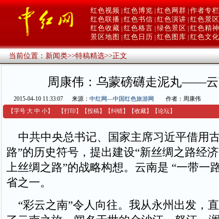
红色视频
红色博览
红色网群
作者专
|
|
|
红色联播
红色书信
红色演讲
红色景
|
|
|
红色收藏
红色格言
绿色景区
红色精
|
|
|
景区地图
红色日历
红色图库
红色文
|
|
|
当前位置：
新闻类
>>
特稿精选
>>
正文
周康伟：乌蒙磅礴走泥丸——云
2015-04-10 11:33:07
来源：
中红网—中国红色旅游网
作者：周康伟
【字号
大
中
小
】
【
打印
】
【
投稿
】
【
纠错
】
【收藏】
【
论坛
】
中共中央总书记、国家主席习近平借用古
路”的历史符号，提出建设“新丝绸之路经济带
上丝绸之路”的战略构想。云南是 “一带一路
省之一。
“彩云之南”令人向往。我从永州出发，直