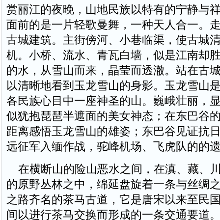
赏丽江的夜晚，山地民族以特有的宁静与
面前的是一片轻歌曼舞，一种天人合一。
古城建筑。主街傍河、小巷临渠，使古城
机。小桥、流水、青瓦白墙，似是江南却
的水，从雪山而来，晶莹而透澈。站在古
以清晰地看到玉龙雪山的身影。玉龙雪山
各民族心目中一座神圣的山。巍峨壮丽，
似犹抱琵琶半遮面的美女神态；在东巴谷
距离感悟玉龙雪山的雄姿；东巴谷见证抗
远征军入缅作战，驼峰机场、飞虎队的的
在横断山的险山恶水之间，在滇、藏、川“
的原野丛林之中，绵延盘旋着一条与丝绸
之路齐名的茶马古道，它是唐宋以来至民
间以进行茶马交换而形成的一条交通要道