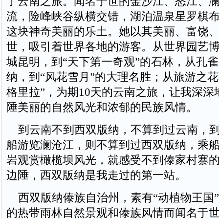
了云南之旅。闻名于世的金沙江、怒江、澜
流，险峰峡谷纵横交错，湖泊温泉星罗棋
这块神奇美丽的乐土。她以其美丽、富饶
世，吸引着世界各地的游客。从世界园艺
城昆明，到“天下第一奇观”的石林，从孔
纳，到“风花雪月”的大理名胜；从旅游之花
格里拉”，为期10天的云南之旅，让我深深
陲美丽的自然风光和浓郁的民族风情。
到云南不到西双版纳，不算到过云南，到
船游览澜沧江，则不算到过西双版纳，乘
岩观赏橄榄坝风光，就感受不到傣家村寨
边陲，西双版纳是我走过的第一站。
西双版纳傣族自治州，素有“动植物王国”
的热带雨林自然景观和傣族风情而闻名于