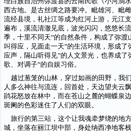
理白族自治州弥渡县的云南民歌《小河淌
西古地。是古丝绸之路要冲。毗雄河、毗
流经县境，礼社江等成为红河上游，元江
遍布，溪流清澈见底，波光闪闪，悠悠长流
季，十里不同天”的自然条件，构成了弥渡
叫得应，见面走一天”的生活环境，形成了
应声，隔山听得见”的人文景光，也养成了
歌、对调子”的自娱习俗。
越过葱笼的山林，穿过如画的田野，我们
人多么神往与流连，回首处，天边望夫云
鹃花怒放在林中，而在苍山之麓的蝴蝶泉
斑阑的色彩迷住了人们的双眼。
旅行的第三站，这个让我魂牵梦绕的地方
城，坐落在丽江坝中部，身处纳西净地客