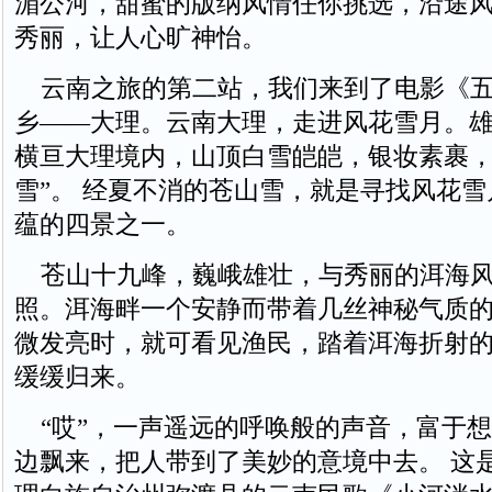
湄公河，甜蜜的版纳风情任你挑选，沿途
秀丽，让人心旷神怡。
云南之旅的第二站，我们来到了电影《五
乡——大理。云南大理，走进风花雪月。
横亘大理境内，山顶白雪皑皑，银妆素裹，
雪”。 经夏不消的苍山雪，就是寻找风花
蕴的四景之一。
苍山十九峰，巍峨雄壮，与秀丽的洱海风
照。洱海畔一个安静而带着几丝神秘气质
微发亮时，就可看见渔民，踏着洱海折射
缓缓归来。
“哎”，一声遥远的呼唤般的声音，富于想
边飘来，把人带到了美妙的意境中去。 这