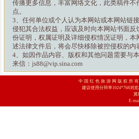
传播更多信息，丰富网络文化，此类稿件不
点。
3、任何单位或个人认为本网站或本网站链
侵犯其合法权益，应该及时向本网站书面反
份证明，权属证明及详细侵权情况证明，本
述法律文件后，将会尽快移除被控侵权的内
4、如因作品内容、版权和其他问题需要与
来信：js88@vip.sina.com
中 国 红 色 旅 游 网 版 权 所 
建议使用分辩率1024*768浏
冀I
E-mai