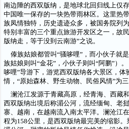
南边陲的西双版纳，是地球北回归线上仅
中国唯一保存的一块热带雨林区。这里热
族凤情独特，历史遗迹众多，被国务院列
特别丰富的三个重点旅游开发区之一，故民
版纳走，等于没到云南游”之说。
傣族姑娘都管叫“骚哆哩”，而小伙子就是
族姑娘则叫“金花”，小伙子则叫“阿鹏”）。
哆哩”导游下，游览西双版纳各大景区，体
情，“原始森林、野生动物、民俗风情”为
澜沧江发源于青藏高原，经青海、西藏和
西双版纳出境后称湄公河，流经缅甸、老
寨、越南，在越南流入南太平洋。澜沧江
程为158公里，是西双版纳最完美的缩影