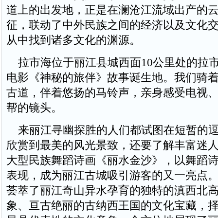
道上的出发地，正是在澜沧江流域出产的
征，联动了中外民族之间的经济以及文化
从中找到诸多文化的渊源。
拉市海位于丽江县城西面10公里处的拉
电影《神秘的旅伴》故事诞生地。我们骑
古道，伴着悠扬的马铃声，亲身感受电视
帮的镜头。
来丽江寻幽探胜的人们都试图在短暂的逗
欣赏到最美的风光景致，还要了解丰富迷
大型民族舞蹈诗画《丽水金沙》，以舞蹈
表现，成为丽江古城吸引游客的又一亮点
荟萃了丽江奇山异水孕育的独特的滇西北
象、亘古绝丽的古纳西王国的文化宝藏，