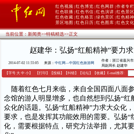
红色视频
红色博览
红色网群
作者专
|
|
|
红色联播
红色书信
红色演讲
红色景
|
|
|
红色收藏
红色格言
绿色景区
红色精
|
|
|
景区地图
红色日历
红色图库
红色文
|
|
|
当前位置：
新闻类
>>
特稿精选
>>
正文
赵建华：弘扬“红船精神”要力
作者：浙江省嘉兴市
2014-07-02 11:55:05
来源：
中红网—中国红色旅游网
局副局长 赵建华
【字号
大
中
小
】
【
打印
】
【
投稿
】
【
纠错
】
【
论坛
】
【收藏】
E-mail推荐:
随着红色七月来临，来自全国四面八面参
念馆的游人明显增多，也自然想到弘扬“红
众化的话题。弘扬“红船精神”力求大众化
要求，也是发挥其功能效用的需要。弘扬“
化，需要根据特点，研究方法举措，尤其要