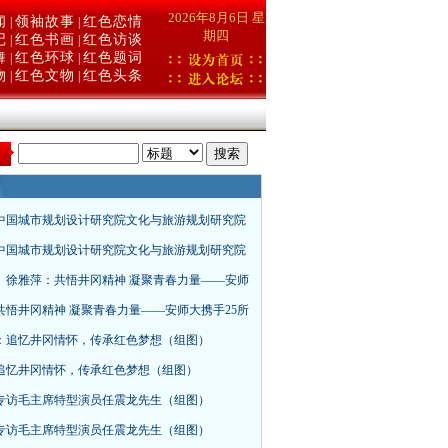
2026年8月6日 星
闻
领袖故事
红色恋情
|
|
期四
记
红色书画
红色访谈
|
|
舞
红色环球
红色题词
|
|
物
红色文物
红色头条
|
|
：
中国城市规划设计研究院文化与旅游规划研究院
中国城市规划设计研究院文化与旅游规划研究院
、徐雅萍：共悟井冈精神 凝聚青春力量——安师
共悟井冈精神 凝聚青春力量——安师大携手25所
：追忆井冈情怀，传承红色梦想（组图）
追忆井冈情怀，传承红色梦想（组图）
专访毛主席特型演员任震龙先生（组图）
专访毛主席特型演员任震龙先生（组图）