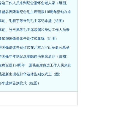
身边工作人员来到纪念堂怀念老人家（组图）
首都各界隆重纪念毛主席诞辰116周年活动在京
，李讷、毛新宇等来到毛主席纪念堂（组图）
李讷、张玉凤等毛主席亲属和身边工作人员来
参加华国锋遗体告别仪式集锦（组图）
华国锋遗体告别仪式在北京八宝山革命公墓举
华国锋年年到纪念堂瞻仰毛主席遗容（组图）
主席诞辰114周年 原毛主席身边工作人员来到
毛远新出现在邵华遗体告别仪式上（图）
邵华遗体告别仪式（组图）