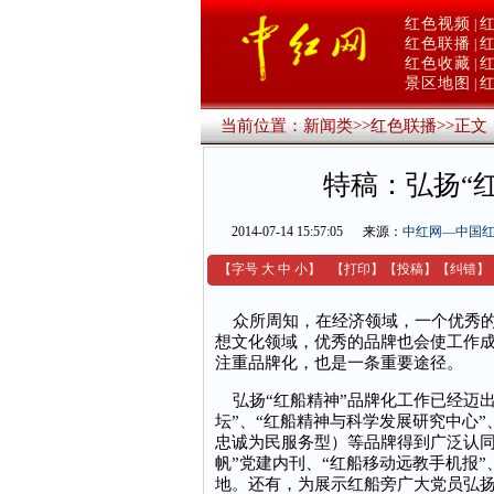
红色视频
|
红色联播
|
红色收藏
|
景区地图
|
当前位置：
新闻类
>>
红色联播
>>
正文
特稿：弘扬“
2014-07-14 15:57:05
来源：
中红网—中国
【字号
大
中
小
】
【
打印
】
【
投稿
】
【
纠错
】
众所周知，在经济领域，一个优秀的
想文化领域，优秀的品牌也会使工作成
注重品牌化，也是一条重要途径。
弘扬“红船精神”品牌化工作已经迈出
坛”、“红船精神与科学发展研究中心”
忠诚为民服务型）等品牌得到广泛认同，
帆”党建内刊、“红船移动远教手机报”
地。还有，为展示红船旁广大党员弘扬