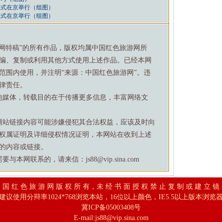
仪式在京举行（组图）
仪式在京举行（组图）
游网特稿”的所有作品，版权均属中国红色旅游网所
编、复制或利用其他方式使用上述作品。已经本网
范围内使用，并注明“来源：中国红色旅游网”。违
律责任。
他媒体，转载目的在于传播更多信息，丰富网络文
网站链接内容可能涉嫌侵犯其合法权益，应该及时向
权属证明及详细侵权情况证明，本网站在收到上述
的内容或链接。
网联系的，请来信：js88@vip.sina.com
 国 红 色 旅 游 网 版 权 所 有，未 经 书 面 授 权 禁 止 复 制 或 建 立 镜
建议使用分辩率1024*768浏览本站，16位以上颜色，IE5.5以上版本浏览
冀ICP备05003408号
E-mail:
js88@vip.sina.com