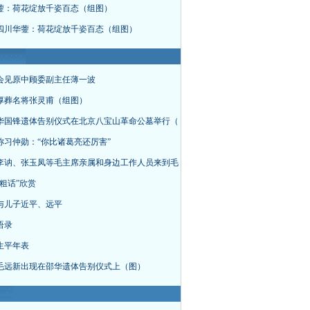
蓥：荷花绽放千姿百态（组图）
四川华蓥：荷花绽放千姿百态（组图）
会见原中顾委副主任薄一波
厚葬名将张灵甫（组图）
华国锋遗体告别仪式在北京八宝山革命公墓举行（
称习仲勋：“你比诸葛亮还厉害”
李讷、张玉凤等毛主席亲属和身边工作人员来到毛
粗话”欣赏
与儿子近平、远平
语录
生平年表
毛远新出现在邵华遗体告别仪式上（图）