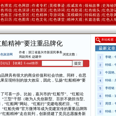
红色博览
红色网群
作者专栏
英模事迹
权威发布
领袖故事
史海秘
|
|
|
|
|
|
红色书信
红色演讲
红色景区
红色诗词
红色歌谣
红色镜头
红色游
|
|
|
|
|
|
红色格言
绿色景区
红色精神
导游词集
英模瞬间
特稿精选
红色歌
|
|
|
|
|
|
红色日历
红色图库
红色文化
红色课堂
精神大观
长篇连载
红色人
|
|
|
|
|
|
本
站检索
红船精神”要注重品牌化
作者：浙江省嘉兴市新居民事务
红色旅游网
浏览次数：
局副局长 赵建华
李晓：
【
论坛
】
【收藏】
E-mail推荐:
特稿：
牛国艳
品牌具有很大的商业价值和社会功效。同样，在思
果呈现特别的放大效应，因此，弘扬“红船精神”要
特稿：
李梧铭
了可喜一步。比如，嘉兴市的“红船节”、“红船论
特稿：
、“三型”干部（敢为人先创新型、百折不挠担当型、
“红船网”网站、“红船行”党建电视栏目、“红
周璞：
、“红船先锋”官方微博等成为党建宣传的重要品牌阵
特稿：
“红船精神”走在前列，创新搭建了党员志愿服务新