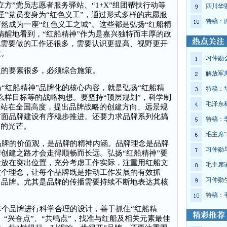
方”党员志愿者服务驿站、“1+X”组团帮扶行动等
四川华
匠”党员变身为“红色义工”，通过形式多样的志愿服
特稿：
然成为一座“红色义工之城”。这些都是弘扬“红船精
清醒地看到，“红船精神”作为是嘉兴独特而丰厚的政
化需要做的工作还很多，需要认识更提高、视野更开
进。
习仲勋
及的要素很多，必须综合施策。
解放军
红船精神”品牌化的核心内容，就是弘扬“红船精
特稿：
么样目标等的战略构想。要坚持“顶层规划”，科学制
毛泽东
要站在全国高度，提出品牌战略的创建方向、远景规
方面品牌建设有序稳步推进。还要力求品牌系列化搞
特稿：
”的光芒。
毛主席“
牌的价值观，是品牌的精神内涵。品牌理念是品牌
习仲勋
创建之路才会走得顺畅而长远。弘扬“红船精神”要
念放在突出位置，充分考虑工作实际，注重用红船文
毛主席
这个理念，让每个品牌既是推动工作发展的有效抓
习仲勋
名品牌。尤其是品牌的传播需要持续不断地表达其核
特稿：
个品牌进行科学合理的设计，善于抓住“红船精
、“兴奋点”、“共鸣点”，找准与红船及相关元素最佳