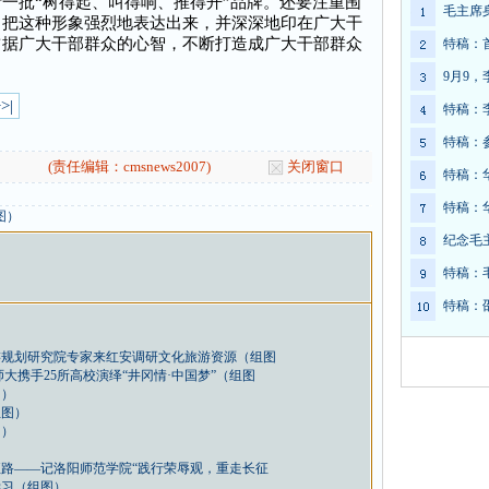
一批“树得起、叫得响、推得开”品牌。还要注重围
毛主席
力把这种形象强烈地表达出来，并深深地印在广大干
占据广大干部群众的心智，不断打造成广大干部群众
特稿：
9月9
>|
特稿：
特稿：
(责任编辑：cmsnews2007)
关闭窗口
特稿：
）
特稿：
图）
纪念毛
特稿：
特稿：
游规划研究院专家来红安调研文化旅游资源（组图
大携手25所高校演绎“井冈情·中国梦”（组图
图）
组图）
图）
路——记洛阳师范学院“践行荣辱观，重走长征
学习（组图）