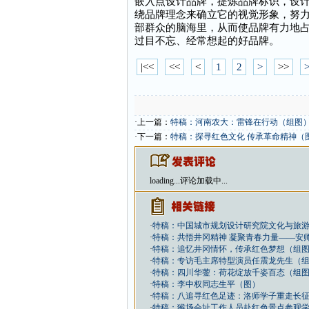
嵌入点设计品牌，提炼品牌标识，设计
绕品牌理念来确立它的视觉形象，努
部群众的脑海里，从而使品牌有力地
过目不忘、经常想起的好品牌。
|<<
<<
<
1
2
>
>>
>
·上一篇：
特稿：河南农大：雷锋在行动（组图
·下一篇：
特稿：探寻红色文化 传承革命精神（
loading...
评论加载中...
·
特稿：中国城市规划设计研究院文化与旅
·
特稿：共悟井冈精神 凝聚青春力量——安师
·
特稿：追忆井冈情怀，传承红色梦想（组
·
特稿：专访毛主席特型演员任震龙先生（
·
特稿：四川华蓥：荷花绽放千姿百态（组
·
特稿：李中权同志生平（图）
·
特稿：八追寻红色足迹：洛师学子重走长征
·
特稿：猴场会址工作人员赴红色景点参观