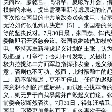
关向应、廖乾吾、高语罕、夏曦等开会，
模糊的来电，提出需要重新考虑原定的南
两次给在南昌的中共前敌委员会发电，指示
无论如何候他到再决定”［5］。张国焘的
等的坚决反对。7月30日晨，张国焘、恽
委随即召开紧急会议。张国焘继续借助模
电，坚持其重新考虑起义计划的主张，认
功把握，可举行；否则不可发动。又提出
极力拉拢第二方面军总指挥张发奎，起义
意，否则也不可动。然而，此时酝酿中的
上，断不能推迟，更不可停止，任何的迟
来意想不到的严重后果，而试图拉拢革命
义，则无异于自我暴露并自毁起义前途。
前委会议断然否决。7月31日，得知汪精
南昌，形势更加急转直下，前委再次开会