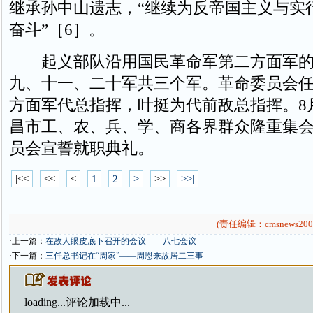
继承孙中山遗志，“继续为反帝国主义与实
奋斗”［6］。
起义部队沿用国民革命军第二方面军的
九、十一、二十军共三个军。革命委员会
方面军代总指挥，叶挺为代前敌总指挥。8
昌市工、农、兵、学、商各界群众隆重集
员会宣誓就职典礼。
|<<
<<
<
1
2
>
>>
>>|
(责任编辑：cmsnews200
·上一篇：
在敌人眼皮底下召开的会议——八七会议
·下一篇：
三任总书记在“周家”——周恩来故居二三事
loading...
评论加载中...