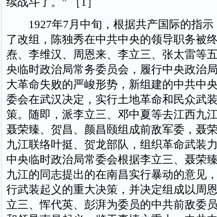
续战斗了。” ［1］
1927年7月中旬，根据共产国际的指示
了改组，陈独秀在中共中央的领导职务被
焘、李维汉、周恩来、李立三、张太雷等
央临时政治局常务委员会，履行中央政治
大革命失败的严峻形势，新组建的中共中
委会在武汉决定，实行土地革命和民众武
策。随即，派李立三、邓中夏等去江西九
聂荣臻、贺昌、颜昌颐组成前敌军委，聂
九江联络叶挺、贺龙部队，组织革命武装力
中央临时政治局常委会根据李立三、聂荣
九江的同志提出的在南昌实行暴动的意见
行武装起义的重大决策，并决定组成以周
立三、恽代英、彭湃为委员的中共前敌委