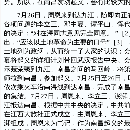
势。所以，在南昌发动起义，会有比较大
7月26日，周恩来到达九江，随即向正
各项问题的李立三、邓中夏、谭平山、恽
的决定：“对在浔同志意见完全同意。 ”［
出，“应该以土地革命为主要的口号”［3］
土地列为政纲，从而统一了大家的认识；
夏将起义的详细计划带回武汉报告中央。
示聂荣臻到九江、南昌之间的马回岭，将
师拉到南昌，参加起义。7月25日至26日
依次乘火车沿南浔线到达南昌，完成了南
的集结。7月27日，周恩来、李立三、澎
江抵达南昌。根据中共中央的决定，中共
在江西大旅社正式成立，由周恩来、李立
湃组成，周恩来为书记，作为南昌起义的