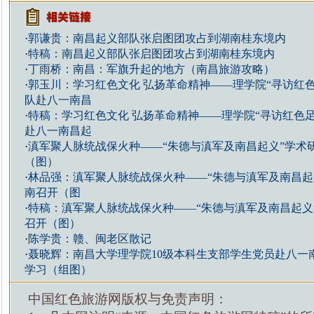
·
郭谦贵：南昌起义部队张启图团攻占到湖南桂东境内
·
特稿：南昌起义部队张启图团攻占到湖南桂东境内
·
丁雨桥：南昌：军旗升起的地方（南昌旅游攻略）
·
郭玉川：学习红色文化 弘扬革命精神——理学院“寻访红
队赴八一南昌
·
特稿：学习红色文化 弘扬革命精神——理学院“寻访红色
赴八一南昌起
·
滇军聚人脉统战保火种——“朱德与滇军及南昌起义”学术
（图）
·
林品强：滇军聚人脉统战保火种——“朱德与滇军及南昌起
南召开（图
·
特稿：滇军聚人脉统战保火种——“朱德与滇军及南昌起义
召开（图）
·
陈学贵：赣、闽老区散记
·
聂晓辉：南昌大学理学院10级本科生支部学生党员赴八一
学习（组图）
中国红色旅游网版权与免责声明：