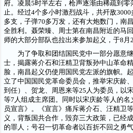
府。凌晨5时半左右，枪声逐渐由稀疏到零
止。经过4个多小时激烈战斗，共歼敌3000多
多支，子弹70多万发，还有大炮数门，南
全胜利。聂荣臻、周士第在南昌附近的马
师的大部分部队也拉出来参加起义，于8月
为了争取和团结国民党中一部分愿意继
士，揭露蒋介石和汪精卫背叛孙中山革命
脸，南昌起义仍使用国民党左派的旗帜。
立了中国国民党革命委员会，推举宋庆龄
到任）、贺龙、周恩来等25人为委员，以
等7人组成主席团。同时以宋庆龄等人的名
员宣言》。《宣言》痛斥蒋介石、汪精卫
义，背叛国共合作，毁弃三大政策，已经
的罪人；号召一切革命者以百折不回之勇