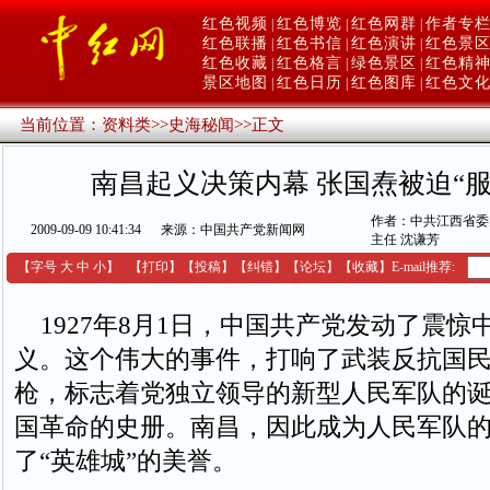
红色视频
红色博览
红色网群
作者专
|
|
|
红色联播
红色书信
红色演讲
红色景
|
|
|
红色收藏
红色格言
绿色景区
红色精
|
|
|
景区地图
红色日历
红色图库
红色文
|
|
|
当前位置：
资料类
>>
史海秘闻
>>
正文
南昌起义决策内幕 张国焘被迫“服
作者：中共江西省委
2009-09-09 10:41:34
来源：中国共产党新闻网
主任 沈谦芳
【字号
大
中
小
】
【
打印
】
【
投稿
】
【
纠错
】
【
论坛
】
【收藏】
E-mail推荐:
1927年8月1日，中国共产党发动了震惊
义。这个伟大的事件，打响了武装反抗国
枪，标志着党独立领导的新型人民军队的
国革命的史册。南昌，因此成为人民军队
了“英雄城”的美誉。