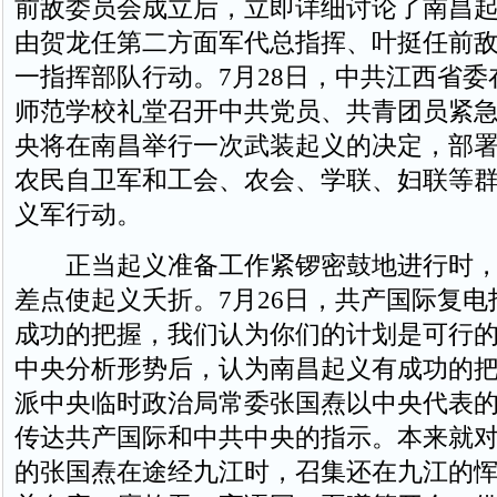
前敌委员会成立后，立即详细讨论了南昌
由贺龙任第二方面军代总指挥、叶挺任前
一指挥部队行动。7月28日，中共江西省
师范学校礼堂召开中共党员、共青团员紧
央将在南昌举行一次武装起义的决定，部
农民自卫军和工会、农会、学联、妇联等
义军行动。
正当起义准备工作紧锣密鼓地进行时，
差点使起义夭折。7月26日，共产国际复电
成功的把握，我们认为你们的计划是可行的
中央分析形势后，认为南昌起义有成功的
派中央临时政治局常委张国焘以中央代表
传达共产国际和中共中央的指示。本来就
的张国焘在途经九江时，召集还在九江的