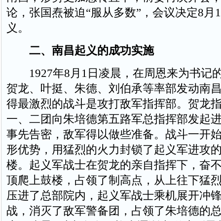
论，张国焘被迫“服从多数”，会议决定8月
义。
二、南昌起义的成功实施
1927年8月1日凌晨，在周恩来为书记
贺龙、叶挺、朱德、刘伯承等率部发动南
得最激烈的战斗是攻打敌军指挥部。贺龙
一、二团向朱培德第五路军总指挥部发起
事先告密，敌军得以做些准备。战斗一开
形优势，用猛烈的火力封锁了起义军进攻
楼。起义军战士在贺龙的亲自指挥下，奋
顶爬上鼓楼，占领了制高点，从上往下猛
压进了总部院内，起义军战士乘机展开冲锋
战，消灭了敌军警备团，占领了朱培德的