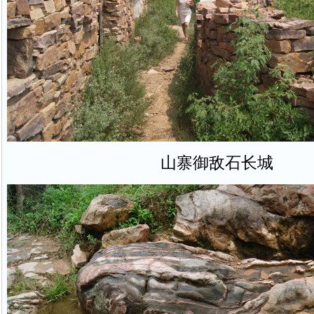
山寨御敌石长城