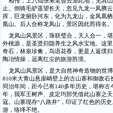
相传，上八仙张果老曾云游此地，见其山
止。倒骑毛驴遥望长天，忽见九龙一凤腾云
挥，巨龙俯卧河东，化为九龙山，金凤凰栖
凰山。后人合称龙凤山，景区因此而得名。
龙凤山风景区，珠联璧合，天人合一，堪
外桃源，是圣贤归隐养生之风水宝地。这里
奇石，林泉珍禽，鸟语花香，更是人返璞归
陶冶情操，远离红尘的旅游胜境。
龙凤山风景区，是大自然神奇造物的世博
810米大青山悬崖峭壁上的古山寨和御敌石
同治年间，距今已有140多年历史，堪称古今
年，我军王树声、皮定均部凭借此山寨之天
寇。山寨现存“八路井”，印证了红色的历
游，络绎不绝。