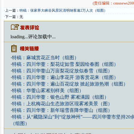
(责任编辑：cmsnews200
·上一篇：
特稿：张家界大峡谷风景区清明纳客逾2万人次（组图）
·下一篇：无
loading...
评论加载中...
·
特稿：麻城赏花正当时（组图）
·
特稿：四川华蓥：梨花绽如雪 梨园绘春图（组图）
·
特稿：四川华蓥山万亩梨花绽放似春雪（组图）
·
特稿：四川华蓥：遍山李花开 游客赏花来（组图）
·
特稿：四川华蓥：遍山百花绽放 掀起旅游热潮（组图）
·
特稿：华蓥山雾凇别样美（组图）
·
特稿：四川华蓥：银色山野 雾凇满园（组图）
·
特稿：上杭梅花山生态旅游区现雾凇美景（图）
·
特稿：四川华蓥：新年瑞雪喜降华蓥山（组图）
·
特稿：从“藏隐深山”到“绽放神州”——四川华蓥市坚持20
（组图）