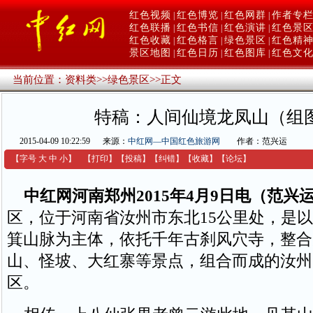
红色视频
红色博览
红色网群
作者专
|
|
|
红色联播
红色书信
红色演讲
红色景
|
|
|
红色收藏
红色格言
绿色景区
红色精
|
|
|
景区地图
红色日历
红色图库
红色文
|
|
|
当前位置：
资料类
>>
绿色景区
>>
正文
特稿：人间仙境龙凤山（组
2015-04-09 10:22:59
来源：
中红网—中国红色旅游网
作者：范兴运
【字号
大
中
小
】
【
打印
】
【
投稿
】
【
纠错
】
【收藏】
【
论坛
】
中红网河南郑州2015年4月9日电（范兴
区，位于河南省汝州市东北15公里处，是
箕山脉为主体，依托千年古刹风穴寺，整合
山、怪坡、大红寨等景点，组合而成的汝州
区。