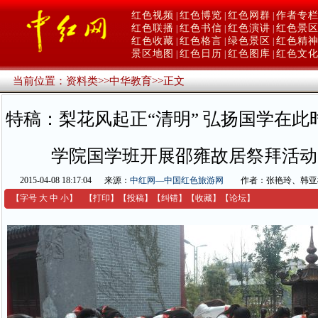
红色视频
红色博览
红色网群
作者专
|
|
|
红色联播
红色书信
红色演讲
红色景
|
|
|
红色收藏
红色格言
绿色景区
红色精
|
|
|
景区地图
红色日历
红色图库
红色文
|
|
|
当前位置：
资料类
>>
中华教育
>>
正文
特稿：梨花风起正“清明” 弘扬国学在
学院国学班开展邵雍故居祭拜活动
2015-04-08 18:17:04
来源：
中红网—中国红色旅游网
作者：张艳玲、韩亚
【字号
大
中
小
】
【
打印
】
【
投稿
】
【
纠错
】
【收藏】
【
论坛
】