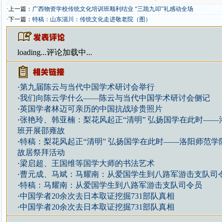
·上一篇：
广西物资学校传统文化培训班顺利结业 “三跪九叩”礼感动全场
·下一篇：
特稿：山东淄川：传统文化走进敬老院（图）
loading...
评论加载中...
·
第九届陈云与当代中国学术研讨会举行
·
我们向陈云学什么——陈云与当代中国学术研讨会侧记
·
英国学者林迈可亲历的中国抗战珍贵照片
·
张艳玲、韩亚楠：梨花风起正“清明” 弘扬国学在此时—
班开展邵雍故
·
特稿：梨花风起正“清明” 弘扬国学在此时——洛阳师范
故居祭拜活动
·
梁启超、王国维等国学大师的书法艺术
·
曹元成、马斌：马耀南：从爱国学生到八路军游击支队司
·
特稿：马耀南：从爱国学生到八路军游击支队司令员
·
中国学者20余次去日本取证挖掘731部队真相
·
中国学者20余次去日本取证挖掘731部队真相