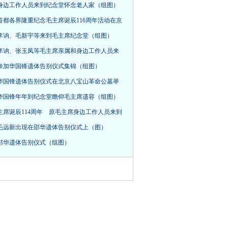
身边工作人员来到纪念堂怀念老人家（组图）
首都各界隆重纪念毛主席诞辰116周年活动在京
，李讷、毛新宇等来到毛主席纪念堂（组图）
李讷、张玉凤等毛主席亲属和身边工作人员来
参加华国锋遗体告别仪式集锦（组图）
华国锋遗体告别仪式在北京八宝山革命公墓举
华国锋年年到纪念堂瞻仰毛主席遗容（组图）
主席诞辰114周年 原毛主席身边工作人员来到
毛远新出现在邵华遗体告别仪式上（图）
邵华遗体告别仪式（组图）