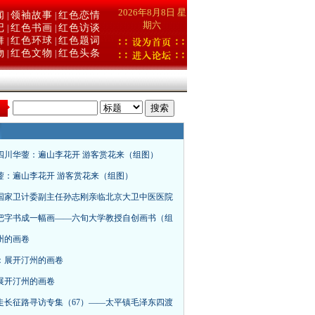
2026年8月8日 星
闻
领袖故事
红色恋情
|
|
期六
记
红色书画
红色访谈
|
|
舞
红色环球
红色题词
|
|
物
红色文物
红色头条
|
|
：
四川华蓥：遍山李花开 游客赏花来（组图）
蓥：遍山李花开 游客赏花来（组图）
国家卫计委副主任孙志刚亲临北京大卫中医医院
把字书成一幅画——六旬大学教授自创画书（组
州的画卷
：展开汀州的画卷
展开汀州的画卷
走长征路寻访专集（67）——太平镇毛泽东四渡