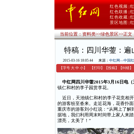
红色视频
|
红色联播
|
红色收藏
|
景区地图
|
当前位置：
资料类
>>
绿色景区
>>
正文
特稿：四川华蓥：遍
2015-03-16 18:05:44
来源：
中红网—中国
【字号
大
中
小
】
【
打印
】
【
投稿
】
【
纠错
】
中红网四川华蓥2015年3月16日电
镇仁和村的李子园赏李花。
近日，天池镇仁和村的李子花竞相开
的游客纷至沓来。走近花海，花香扑面
重庆市的游客刘小红说：“从网上了解
据地，我们利用周末时间带上家人来踏
漂亮，太美了！”