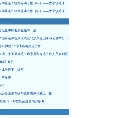
自驾重走长征路寻访专集（67）——太平镇毛泽
自驾重走长征路寻访专集（67）——太平镇毛泽
会见原中顾委副主任薄一波
华国锋遗体告别仪式在北京八宝山革命公墓举行（
称习仲勋：“你比诸葛亮还厉害”
李讷、张玉凤等毛主席亲属和身边工作人员来到毛
粗话”欣赏
与儿子近平、远平
生平年表
语录
毛远新出现在邵华遗体告别仪式上（图）
首红歌歌词（写红歌画红歌内容参考）