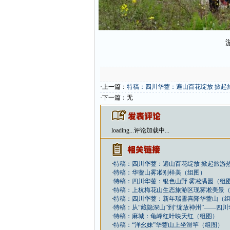
·上一篇：
特稿：四川华蓥：遍山百花绽放 掀起
·下一篇：无
loading...
评论加载中...
·
特稿：四川华蓥：遍山百花绽放 掀起旅游
·
特稿：华蓥山雾凇别样美（组图）
·
特稿：四川华蓥：银色山野 雾凇满园（组
·
特稿：上杭梅花山生态旅游区现雾凇美景
·
特稿：四川华蓥：新年瑞雪喜降华蓥山（
·
特稿：从“藏隐深山”到“绽放神州”——四
·
特稿：麻城：龟峰红叶映天红（组图）
·
特稿：“洋幺妹”华蓥山上坐滑竿（组图）