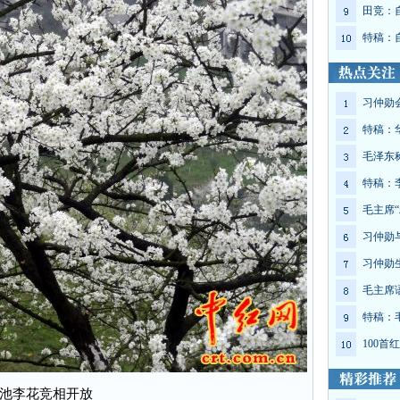
田竞：
特稿：
习仲勋
特稿：
毛泽东
特稿：
毛主席“
习仲勋
习仲勋
毛主席
特稿：
100
池李花竞相开放