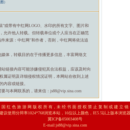
组图）
特稿”或带有中红网LOGO、水印的所有文字、图片和
，允许他人转载。但转载单位或个人应当在正确范
稿件来源：中红网”和作者，否则，中红网将依法追
他媒体，转载目的在于传播更多信息，丰富网络文
网站链接内容可能涉嫌侵犯其合法权益，应该及时向
权属证明及详细侵权情况证明，本网站在收到上述
的内容或链接。
网联系的，请来信：js88@vip.sina.com
 国 红 色 旅 游 网 版 权 所 有，未 经 书 面 授 权 禁 止 复 制 或 建 立 镜
建议使用分辩率1024*768浏览本站，16位以上颜色，IE5.5以上版本浏览
冀ICP备05003408号
E-mail:
js88@vip.sina.com