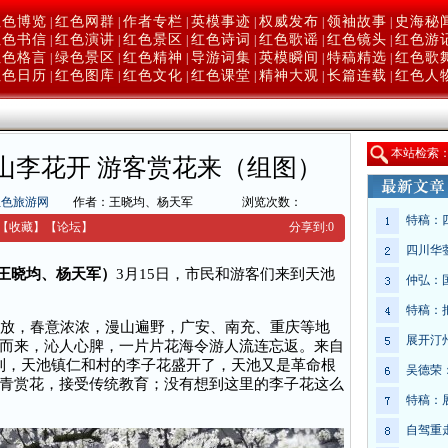
红色博览
红色网群
作者专栏
英模事迹
权威发布
领袖故事
史海秘
|
|
|
|
|
|
红色书信
红色演讲
红色景区
红色诗词
红色歌谣
红色镜头
红色游
|
|
|
|
|
|
红色格言
绿色景区
红色精神
导游词集
英模瞬间
特稿精选
红色歌
|
|
|
|
|
|
红色日历
红色图库
红色文化
红色课堂
精神大观
长篇连载
红色人
|
|
|
|
|
|
本
站检索
山李花开 游客赏花来（组图）
红色旅游网
作者：王晓均、杨天军
浏览次数：
特稿：
【收藏】
【
论坛
】
分享到:
0
四川华
（王晓均、杨天军）
3月15日，市民和游客们来到天池
仲弘：
特稿：
放，春意浓浓，漫山遍野，广安、南充、重庆等地
展开汀
而来，沁人心脾，一片片花海令游人流连忘返。来自
到，天池镇仁和村的李子花盛开了，天池又是革命根
吴德荣
青赏花，接受传统教育；没有想到这里的李子花这么
特稿：
自驾重