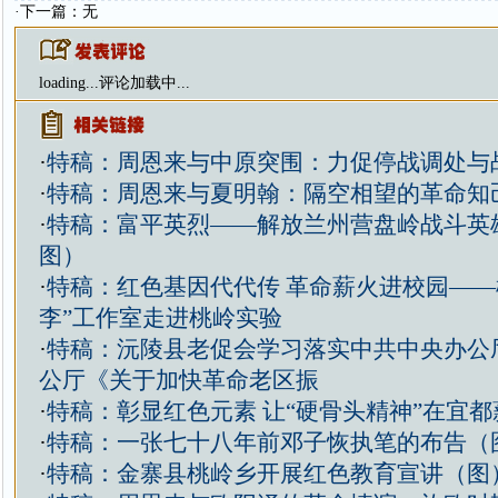
·下一篇：无
loading...
评论加载中...
·
特稿：周恩来与中原突围：力促停战调处与
·
特稿：周恩来与夏明翰：隔空相望的革命知
·
特稿：富平英烈——解放兰州营盘岭战斗英
图）
·
特稿：红色基因代代传 革命薪火进校园——
李”工作室走进桃岭实验
·
特稿：沅陵县老促会学习落实中共中央办公
公厅《关于加快革命老区振
·
特稿：彰显红色元素 让“硬骨头精神”在宜
·
特稿：一张七十八年前邓子恢执笔的布告（
·
特稿：金寨县桃岭乡开展红色教育宣讲（图