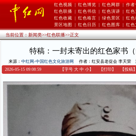
红色视频
|
红色博览
|
红色网群
|
作者
红色联播
|
红色书信
|
红色演讲
|
红色
红色收藏
|
红色格言
|
绿色景区
|
红色
景区地图
|
红色日历
|
红色图库
|
红色
当前位置：
新闻类
>>
红色联播
>>
正文
特稿：一封未寄出的红色家书（
来源：
中红网-中国红色文化旅游网
作者：红安县老促会 李天荣
2026-05-15 09:08:59
【字号
大
中
小
】
【
打印
】
【
投稿