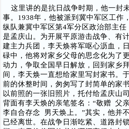
这里讲的是抗日战争时期，他一封未
事。1938年，他被派到冀中军区工作
纵队兼冀中军区第4军分区政治部主任
是孟庆山。为开展平原游击战争、有
建主力兵团，李天焕将军呕心沥血，
碌中，他将对家乡父母的思念化为了
动力，争取全国早日解放，回到家乡
间，李天焕一直想给家里写封家书。
前的休整时间，匆匆写了封简单的家
以前照的一张旧照片，托付给孟庆山
背面有李天焕的亲笔签名：“敬赠 父
李自合存念 男天焕上。”其实，他并
已经离世。在战争日渐吃紧、道路封