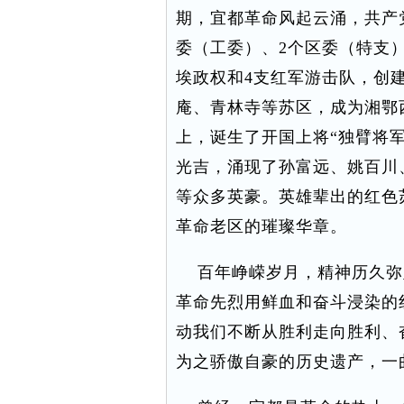
期，宜都革命风起云涌，共产
委（工委）、2个区委（特支）
埃政权和4支红军游击队，创
庵、青林寺等苏区，成为湘鄂
上，诞生了开国上将“独臂将
光吉，涌现了孙富远、姚百川
等众多英豪。英雄辈出的红色
革命老区的璀璨华章。
百年峥嵘岁月，精神历久弥
革命先烈用鲜血和奋斗浸染的
动我们不断从胜利走向胜利、
为之骄傲自豪的历史遗产，一