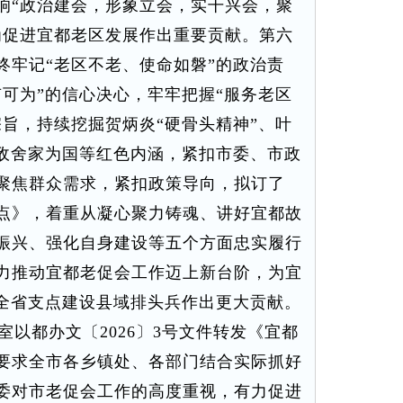
响“政治建会，形象立会，实干兴会，聚
为促进宜都老区发展作出重要贡献。第六
终牢记“老区不老、使命如磐”的政治责
可为”的信心决心，牢牢把握“服务老区
旨，持续挖掘贺炳炎“硬骨头精神”、叶
胡敌舍家为国等红色内涵，紧扣市委、市政
聚焦群众需求，紧扣政策导向，拟订了
点》，着重从凝心聚力铸魂、讲好宜都故
振兴、强化自身建设等五个方面忠实履行
力推动宜都老促会工作迈上新台阶，为宜
当全省支点建设县域排头兵作出更大贡献。
公室以都办文〔2026〕3号文件转发《宜都
要求全市各乡镇处、各部门结合实际抓好
委对市老促会工作的高度重视，有力促进