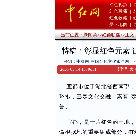
红色视频
|
红色联播
|
红色收藏
|
景区地图
|
当前位置：
新闻类
>>
红色联播
>>
正文
特稿：彰显红色元素 
来源：
中红网-中国红色文化旅游网
2026-05-14 13:46:31
【字号
大
宜都市位于湖北省西南部，
环抱，巴楚文化交融，素有“楚
誉。
宜都，是一片红色的土地，
命根据地的重要组成部分，有