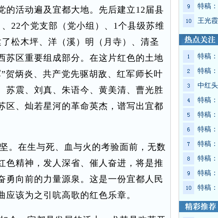
特稿：
党的活动遍及宜都大地。先后建立12届县
王光霞
、22个党支部（党小组）、1个县级苏维
建了松木坪、洋（溪）明（月寺）、清圣
特稿：
西苏区重要组成部分。在这片红色的土地
特稿：
军”贺炳炎、共产党先驱胡敌、红军师长叶
中红头
、苏震、刘真、朱语今、黄美清、曹光胜
特稿：
苏区、灿若星河的革命英杰，谱写出宜都
特稿：
特稿：
特稿：
坚。在生与死、血与火的考验面前，无数
特稿：
红色精神，发人深省、催人奋进，将是推
特稿：
奋勇向前的力量源泉。这是一份宜都人民
特稿：
曲应该为之引吭高歌的红色乐章。