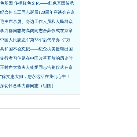
色基因 传播红色文化——红色基因传承
纪念何长工同志诞辰120周年座谈会在京
毛主席亲属、身边工作人员和人民群众
李力群同志与高岗同志合葬仪式在京举
中国人民志愿军第38军后代举办《“万
共和国不会忘记——纪念抗美援朝出国
先行者习仲勋在中国改革开放的历史时
王树声大将夫人杨炬同志告别仪式在京
“徐文惠大姐，您永远活在我们心中！
深切怀念李力群同志（组图）