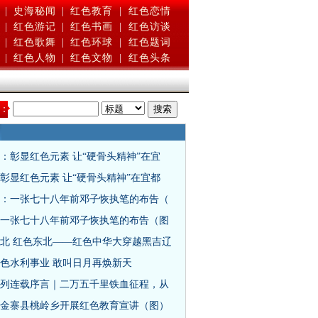
|
史海秘闻
|
红色教育
|
红色恋情
|
红色游记
|
红色书画
|
红色访谈
|
红色歌舞
|
红色环球
|
红色题词
|
红色人物
|
红色文物
|
红色头条
：
：彰显红色元素 让“硬骨头精神”在宜
彰显红色元素 让“硬骨头精神”在宜都
：一张七十八年前邓子恢执笔的布告（
一张七十八年前邓子恢执笔的布告（图
北 红色东北——红色中华大穿越黑吉辽
色水利事业 敢叫日月再焕新天
列连载序言｜二万五千里铁血征程，从
金寨县桃岭乡开展红色教育宣讲（图）