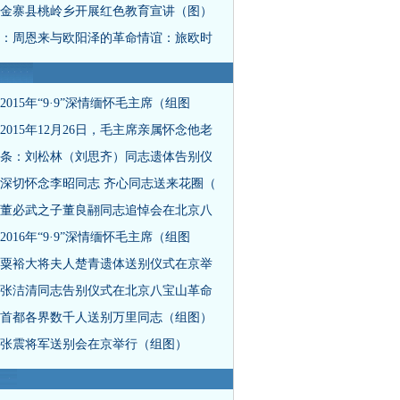
金寨县桃岭乡开展红色教育宣讲（图）
：周恩来与欧阳泽的革命情谊：旅欧时
2015年“9·9”深情缅怀毛主席（组图
2015年12月26日，毛主席亲属怀念他老
条：刘松林（刘思齐）同志遗体告别仪
深切怀念李昭同志 齐心同志送来花圈（
董必武之子董良翮同志追悼会在北京八
2016年“9·9”深情缅怀毛主席（组图
粟裕大将夫人楚青遗体送别仪式在京举
张洁清同志告别仪式在北京八宝山革命
首都各界数千人送别万里同志（组图）
张震将军送别会在京举行（组图）