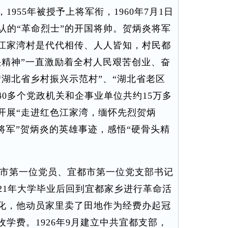
955年被授予上将军衔，1960年7月1日
认的“革命烈士”的开国将帅。贺炳炎将军
江家湾村是代代相传、人人皆知，村民都
头精神”一直激励着全村人民艰苦创业、奋
湖北省乡村振兴示范村”、“湖北省老区
40多个党政机关和企事业单位共约15万多
开展“走进红色江家湾，缅怀先烈贺炳
将军”贺炳炎的英雄事迹，感悟“硬骨头精
市第一位党员、宜都市第一位党支部书记
21年大学毕业后回到宜都家乡进行革命活
化，他动员家里卖了田地作为经费办起冠
学费。1926年9月建立中共宜都支部，