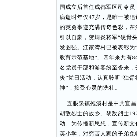
国成立后首任成都军区司令员，1
病逝时年仅47岁，是唯一被追
的英勇事迹充满传奇色彩，在
引以自豪，贺炳炎将军“硬骨
发图强。江家湾村已被表彰为“
教育示范基地”。四年来共有8
名党员干部和游客纷至沓来，
炎”党日活动，认真聆听“独臂
神”，接受心灵的洗礼。
五眼泉镇拖溪村是中共宜昌
胡敌烈士的故乡。胡敌烈士19
动。为传播新思想，宣传新文
英小学，对穷苦人家的子弟免收