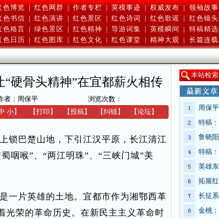
红色博览
|
红色网群
|
作者专栏
|
英模事迹
|
权威发布
|
领袖故事
红色书信
|
红色演讲
|
红色景区
|
红色诗词
|
红色歌谣
|
红色镜头
红色格言
|
绿色景区
|
红色精神
|
导游词集
|
英模瞬间
|
特稿精选
红色日历
|
红色图库
|
红色文化
|
红色课堂
|
精神大观
|
长篇连载
本
站检索
让“硬骨头精神”在宜都薪火相传
作者：周保平
浏览次数：
周保平
中
小
】
【
打印
】
【
投稿
】
【
纠错
】
【
论坛
】
特稿：
鲁晓阳
上锁巴楚山地，下引江汉平原，长江清江
特稿：
蜀咽喉”、“两江明珠”、“三峡门城”美
英雄东
拓展红
是一片英雄的土地。宜都市作为湘鄂西革
长征系
金桃：
着光荣的革命历史。在新民主主义革命时