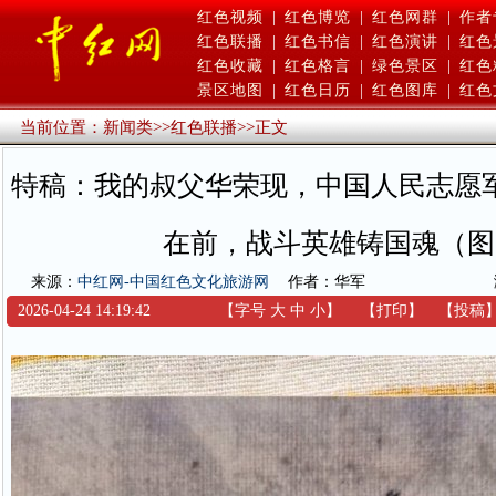
红色视频
|
红色博览
|
红色网群
|
作者
红色联播
|
红色书信
|
红色演讲
|
红色
红色收藏
|
红色格言
|
绿色景区
|
红色
景区地图
|
红色日历
|
红色图库
|
红色
当前位置：
新闻类
>>
红色联播
>>
正文
特稿：我的叔父华荣现，中国人民志愿
在前，战斗英雄铸国魂（图
来源：
中红网-中国红色文化旅游网
作者：华军
2026-04-24 14:19:42
【字号
大
中
小
】
【
打印
】
【
投稿