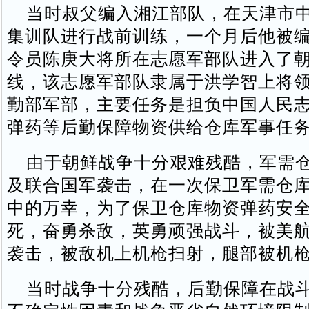
当时叔父编入湘江部队，在天津市中
集训队进行战前训练，一个月后他被
令员陈庚大将所在志愿军部队进入了
线，该志愿军部队隶属于洪学智上将
勤部军部，主要任务是担负中国人民
弹药等后勤保障物资供给仓库军事任
由于朝鲜战争十分艰难残酷，军需仓
及联合国军袭击，在一次保卫军需仓
中的万幸，为了保卫仓库物资弹药安
死，奋勇杀敌，英勇顽强战斗，被美
袭击，被敌机上机枪扫射，腿部被机
当时战争十分残酷，后勤保障在战斗