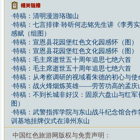
·
特稿：清明漫游珞珈山
·
特稿：七言排律·聆听何志铭先生讲《李秀
感赋（组图）
·
特稿：宣恩县花园堡红色文化园感怀（图）
·
特稿：宣恩县花园堡红色文化园感怀（图）
·
特稿：毛主席逝世五十周年追思七绝六首
·
特稿：毛主席逝世五十周年追思七绝六首
·
特稿：从考察调研的视域看朱德的初心与使
·
特稿：战火烽烟炼英雄——劳苦功高的孟庆
·
特稿：不到长城非好汉：固原六盘山与红军
图）
·
特稿：武警指挥学院与东山战斗纪念馆合作
训基地挂牌仪式在漳州东山
中国红色旅游网版权与免责声明：