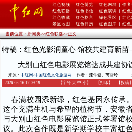
红色视频
|
红色博览
|
红色网群
|
作者
红色联播
|
红色书信
|
红色演讲
|
红色
红色收藏
|
红色格言
|
绿色景区
|
红色
景区地图
|
红色日历
|
红色图库
|
红色
当前位置：
新闻类
>>
红色联播
>>
正文
特稿：红色光影润童心 馆校共建育新苗
大别山红色电影展览馆达成共建协
来源：
中红网-中国红色文化旅游网
作者：漆仲健、芮雪玲
2026-03-16 17:09:19
【字号
大
中
小
】
【
打印
】
【
投稿
春满校园添新绿，红色基因永传承。3
这个充满生机与希望的植树节，安徽
与大别山红色电影展览馆正式签署馆
议。此次合作既是新学期学校丰富红