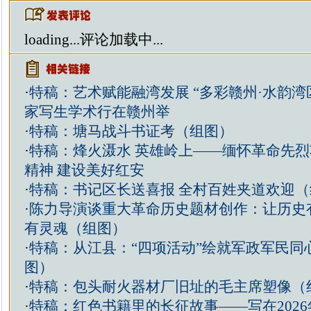
loading...
评论加载中...
·
特稿：艺术赋能融湾发展 “多彩赣州·水韵湾
家写生学术行在赣州举
·
特稿：塘马战斗书证考（组图）
·
特稿：烽火滠水 英雄岭上——缅怀革命先烈
精神 建设美好红安
·
特稿：书记区长送喜报 全村百姓夹道欢迎（
·
陈力导演谈重大革命历史题材创作：让历史
有灵魂（组图）
·
特稿：从江县：“四项活动”绘就军政军民同
图）
·
特稿：包头耐火器材厂旧址的毛主席塑像（
·
特稿：红色书籍里的长征故事——写在2026