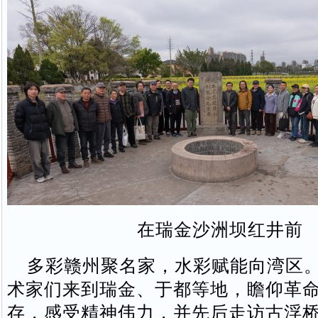
在瑞金沙洲坝红井前
多彩赣州聚名家，水彩赋能向湾区。
术家们来到瑞金、于都等地，瞻仰革
存，感受精神伟力，并先后走访古浮