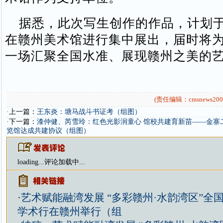
据悉，此次写生创作的作品，计划于
在赣州美术馆进行集中展出，届时将
一场汇聚全国水准、展现赣州之美的
(责任编辑：cmsnews200
·上一篇：
王东炎：塘马战斗书证考（组图）
·下一篇：
漆仲健、芮雪玲：红色光影润童心 馆校共建育新苗——金寨
览馆达成共建协议（组图）
loading...
评论加载中...
·
艺术赋能融湾发展 “多彩赣州·水韵湾区”全
学术行在赣州举行（组