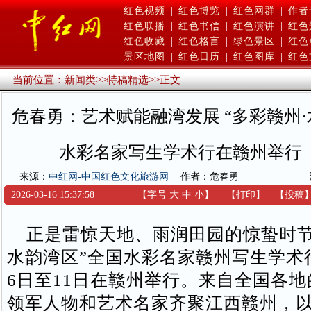
红色视频
|
红色博览
|
红色网群
|
作者
红色联播
|
红色书信
|
红色演讲
|
红色
红色收藏
|
红色格言
|
绿色景区
|
红色
景区地图
|
红色日历
|
红色图库
|
红色
当前位置：
新闻类
>>
特稿精选
>>
正文
危春勇：艺术赋能融湾发展 “多彩赣州·
水彩名家写生学术行在赣州举行
来源：
中红网-中国红色文化旅游网
作者：危春勇
2026-03-16 15:37:58
【字号
大
中
小
】
【
打印
】
【
投稿
正是雷惊天地、雨润田园的惊蛰时节
水韵湾区”全国水彩名家赣州写生学术
6日至11日在赣州举行。来自全国各
领军人物和艺术名家齐聚江西赣州，