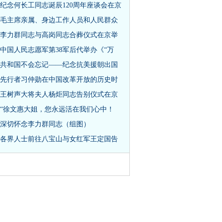
纪念何长工同志诞辰120周年座谈会在京
毛主席亲属、身边工作人员和人民群众
李力群同志与高岗同志合葬仪式在京举
中国人民志愿军第38军后代举办《“万
共和国不会忘记——纪念抗美援朝出国
先行者习仲勋在中国改革开放的历史时
王树声大将夫人杨炬同志告别仪式在京
“徐文惠大姐，您永远活在我们心中！
深切怀念李力群同志（组图）
各界人士前往八宝山与女红军王定国告