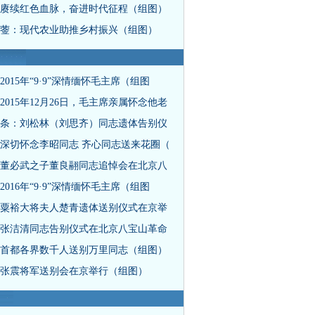
赓续红色血脉，奋进时代征程（组图）
蓥：现代农业助推乡村振兴（组图）
2015年“9·9”深情缅怀毛主席（组图
2015年12月26日，毛主席亲属怀念他老
条：刘松林（刘思齐）同志遗体告别仪
深切怀念李昭同志 齐心同志送来花圈（
董必武之子董良翮同志追悼会在北京八
2016年“9·9”深情缅怀毛主席（组图
粟裕大将夫人楚青遗体送别仪式在京举
张洁清同志告别仪式在北京八宝山革命
首都各界数千人送别万里同志（组图）
张震将军送别会在京举行（组图）