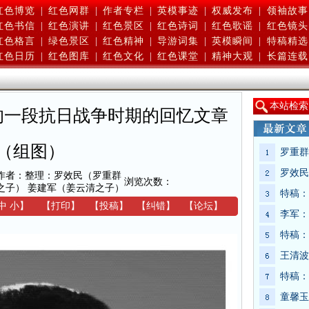
红色博览
|
红色网群
|
作者专栏
|
英模事迹
|
权威发布
|
领袖故事
红色书信
|
红色演讲
|
红色景区
|
红色诗词
|
红色歌谣
|
红色镜头
红色格言
|
绿色景区
|
红色精神
|
导游词集
|
英模瞬间
|
特稿精选
红色日历
|
红色图库
|
红色文化
|
红色课堂
|
精神大观
|
长篇连载
本
站检索
的一段抗日战争时期的回忆文章
（组图）
罗重群
罗效民
作者：整理：罗效民（罗重群
浏览次数：
之子） 姜建军（姜云清之子）
特稿：
中
小
】
【
打印
】
【
投稿
】
【
纠错
】
【
论坛
】
李军：
特稿：
王清波
特稿：
童馨玉