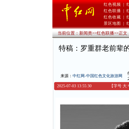
红色视频
|
红色联播
|
红色收藏
|
景区地图
|
当前位置：
新闻类
>>
红色联播
>>
正文
特稿：罗重群老前辈
来源：
中红网-中国红色文化旅游网
2025-07-03 13:55:30
【字号
大