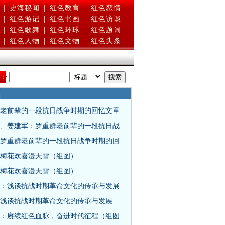
|
史海秘闻
|
红色教育
|
红色恋情
|
红色游记
|
红色书画
|
红色访谈
|
红色歌舞
|
红色环球
|
红色题词
|
红色人物
|
红色文物
|
红色头条
：
老前辈的一段抗日战争时期的回忆文章
、姜建军：罗重群老前辈的一段抗日战
罗重群老前辈的一段抗日战争时期的回
梅花欢喜漫天雪（组图）
梅花欢喜漫天雪（组图）
：浅谈抗战时期革命文化的传承与发展
浅谈抗战时期革命文化的传承与发展
：赓续红色血脉，奋进时代征程（组图