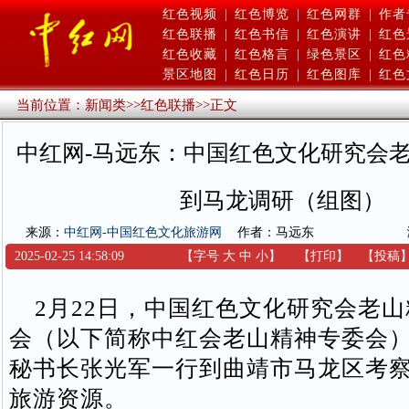
红色视频
|
红色博览
|
红色网群
|
作者
红色联播
|
红色书信
|
红色演讲
|
红色
红色收藏
|
红色格言
|
绿色景区
|
红色
景区地图
|
红色日历
|
红色图库
|
红色
当前位置：
新闻类
>>
红色联播
>>
正文
中红网-马远东：中国红色文化研究会
到马龙调研（组图）
来源：
中红网-中国红色文化旅游网
作者：马远东
2025-02-25 14:58:09
【字号
大
中
小
】
【
打印
】
【
投稿
2月22日，中国红色文化研究会老山
会（以下简称中红会老山精神专委会
秘书长张光军一行到曲靖市马龙区考
旅游资源。