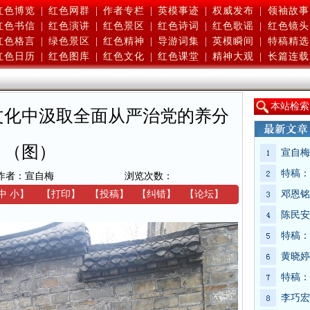
红色博览
|
红色网群
|
作者专栏
|
英模事迹
|
权威发布
|
领袖故事
红色书信
|
红色演讲
|
红色景区
|
红色诗词
|
红色歌谣
|
红色镜头
红色格言
|
绿色景区
|
红色精神
|
导游词集
|
英模瞬间
|
特稿精选
红色日历
|
红色图库
|
红色文化
|
红色课堂
|
精神大观
|
长篇连载
本
站检索
文化中汲取全面从严治党的养分
（图）
宣自梅
特稿：
作者：宣自梅
浏览次数：
中
小
】
【
打印
】
【
投稿
】
【
纠错
】
【
论坛
】
邓恩铭
陈民安
特稿：
黄晓婷
特稿：
李巧宏