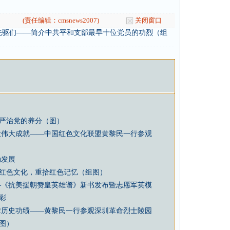
(责任编辑：cmsnews2007)
关闭窗口
先驱们——简介中共平和支部最早十位党员的功烈（组
严治党的养分（图）
放伟大成就——中国红色文化联盟黄黎民一行参观
勃发展
红色文化，重拾红色记忆（组图）
—《抗美援朝赞皇英雄谱》新书发布暨志愿军英模
彩
辈历史功绩——黄黎民一行参观深圳革命烈士陵园
图）