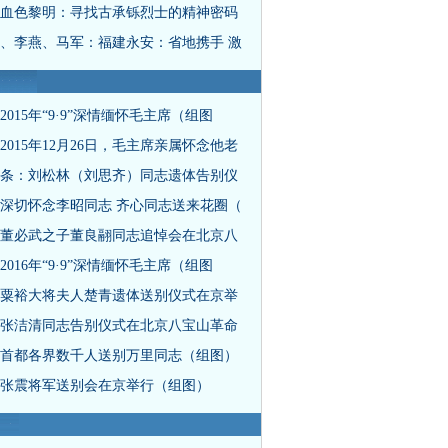
血色黎明：寻找古承铄烈士的精神密码
、李燕、马军：福建永安：省地携手 激
2015年“9·9”深情缅怀毛主席（组图
2015年12月26日，毛主席亲属怀念他老
条：刘松林（刘思齐）同志遗体告别仪
深切怀念李昭同志 齐心同志送来花圈（
董必武之子董良翮同志追悼会在北京八
2016年“9·9”深情缅怀毛主席（组图
粟裕大将夫人楚青遗体送别仪式在京举
张洁清同志告别仪式在北京八宝山革命
首都各界数千人送别万里同志（组图）
张震将军送别会在京举行（组图）