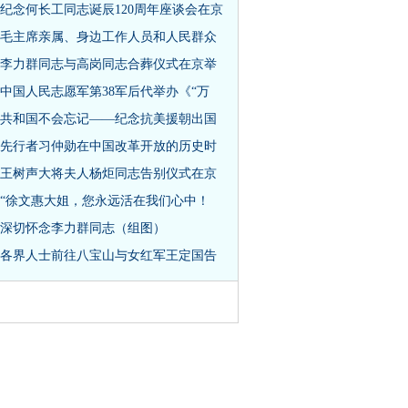
纪念何长工同志诞辰120周年座谈会在京
毛主席亲属、身边工作人员和人民群众
李力群同志与高岗同志合葬仪式在京举
中国人民志愿军第38军后代举办《“万
共和国不会忘记——纪念抗美援朝出国
先行者习仲勋在中国改革开放的历史时
王树声大将夫人杨炬同志告别仪式在京
“徐文惠大姐，您永远活在我们心中！
深切怀念李力群同志（组图）
各界人士前往八宝山与女红军王定国告