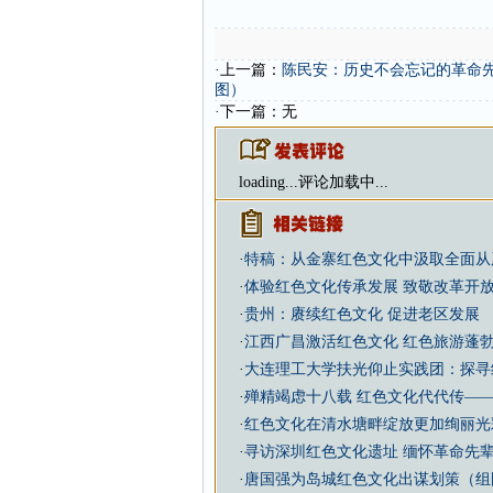
·上一篇：
陈民安：历史不会忘记的革命
图）
·下一篇：无
loading...
评论加载中...
·
特稿：从金寨红色文化中汲取全面从
·
体验红色文化传承发展 致敬改革开
·
贵州：赓续红色文化 促进老区发展
·
江西广昌激活红色文化 红色旅游蓬
·
大连理工大学扶光仰止实践团：探寻
·
殚精竭虑十八载 红色文化代代传—
·
红色文化在清水塘畔绽放更加绚丽光
·
寻访深圳红色文化遗址 缅怀革命先
·
唐国强为岛城红色文化出谋划策（组