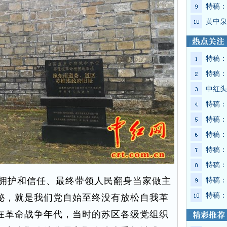
特稿：
黄中泉
特稿：
特稿：
中红头
特稿：
特稿：
特稿：
特稿：
特稿：
拥护和信任、最终带领人民翻身当家做主
特稿：
特稿：
秘，就是我们党自始至终没有放松自我革
在革命战争年代，当时的苏区各级党组织