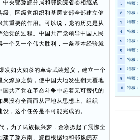
。中央鄂豫皖分局和鄂豫皖省委相继成
特稿：
县级、区级党组织和基层支部全部建立健
特稿：
特稿：
极其重要的作用。可以说，党的历史是从
特稿：
严治党的过程。中国共产党领导中国人民
特稿：
得一个又一个伟大胜利，一条基本经验就
特稿：
特稿：
特稿：
爆发如火如荼的革命武装起义，建立一个
特稿：
星火燎原之势，使中国大地发生翻天覆地
特稿：
中国共产党在革命斗争中起着无可替代的
如果没有全面而从严地从思想上、组织
建设，这个任务是不可能完成的。
代，为了民族振兴梦，金寨掀起了震惊全
创建了豫东南、皖西根据地和鄂豫皖苏