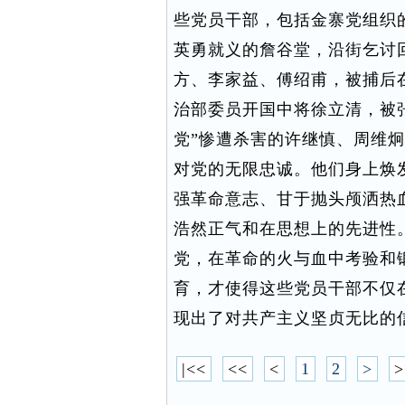
些党员干部，包括金寨党组织
英勇就义的詹谷堂，沿街乞讨
方、李家益、傅绍甫，被捕后
治部委员开国中将徐立清，被张
党”惨遭杀害的许继慎、周维
对党的无限忠诚。他们身上焕
强革命意志、甘于抛头颅洒热
浩然正气和在思想上的先进性
党，在革命的火与血中考验和
育，才使得这些党员干部不仅
现出了对共产主义坚贞无比的
|<<
<<
<
1
2
>
>