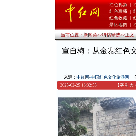
红色视频
|
红色联播
|
红色收藏
|
景区地图
|
当前位置：
新闻类
>>
特稿精选
>>
正文
宣自梅：从金寨红色
来源：
中红网-中国红色文化旅游网
2025-02-25 13:32:55
【字号
大