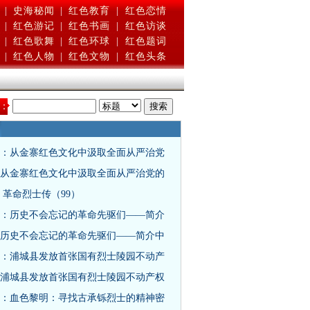
|
史海秘闻
|
红色教育
|
红色恋情
|
红色游记
|
红色书画
|
红色访谈
|
红色歌舞
|
红色环球
|
红色题词
|
红色人物
|
红色文物
|
红色头条
：
：从金寨红色文化中汲取全面从严治党
从金寨红色文化中汲取全面从严治党的
 革命烈士传（99）
：历史不会忘记的革命先驱们——简介
历史不会忘记的革命先驱们——简介中
：浦城县发放首张国有烈士陵园不动产
浦城县发放首张国有烈士陵园不动产权
：血色黎明：寻找古承铄烈士的精神密