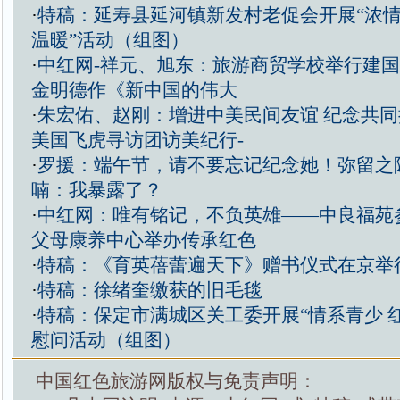
·
特稿：延寿县延河镇新发村老促会开展“浓情
温暖”活动（组图）
·
中红网-祥元、旭东：旅游商贸学校举行建国
金明德作《新中国的伟大
·
朱宏佑、赵刚：增进中美民间友谊 纪念共
美国飞虎寻访团访美纪行-
·
罗援：端午节，请不要忘记纪念她！弥留之
喃：我暴露了？
·
中红网：唯有铭记，不负英雄——中良福苑
父母康养中心举办传承红色
·
特稿：《育英蓓蕾遍天下》赠书仪式在京举
·
特稿：徐绪奎缴获的旧毛毯
·
特稿：保定市满城区关工委开展“情系青少 
慰问活动（组图）
中国红色旅游网版权与免责声明：