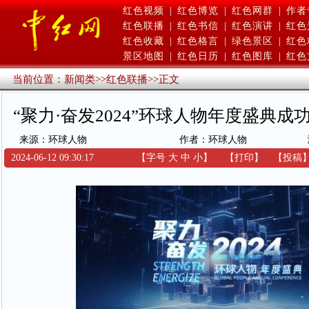
红色视频
|
红色博览
|
红色网群
|
作者
红色联播
|
红色书信
|
红色演讲
|
红色
红色收藏
|
红色格言
|
绿色景区
|
红色
景区地图
|
红色日历
|
红色图库
|
红色
当前位置：
新闻类
>>
红色联播
>>
正文
“聚力·奋发2024”环球人物年度盛典
来源：环球人物
作者：环球人物
2024-06-12 09:30:17
【字号
大
中
小
】
【
打印
】
【
投稿