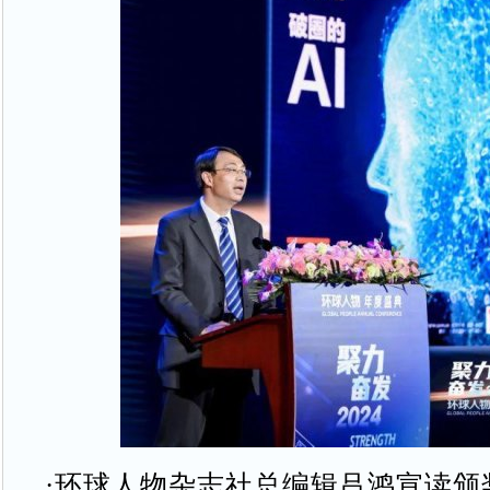
·环球人物杂志社总编辑吕鸿宣读颁