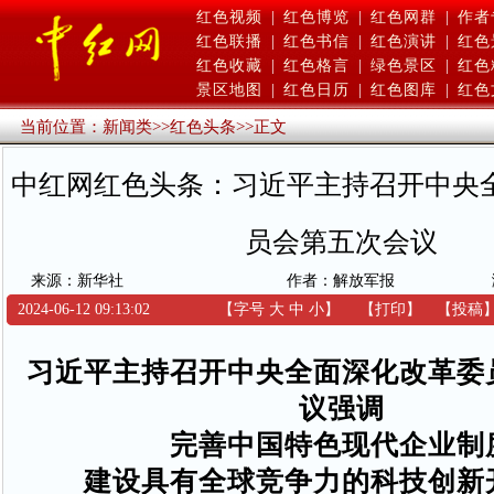
红色视频
|
红色博览
|
红色网群
|
作者
红色联播
|
红色书信
|
红色演讲
|
红色
红色收藏
|
红色格言
|
绿色景区
|
红色
景区地图
|
红色日历
|
红色图库
|
红色
当前位置：
新闻类
>>
红色头条
>>
正文
中红网红色头条：习近平主持召开中央
员会第五次会议
来源：新华社
作者：解放军报
2024-06-12 09:13:02
【字号
大
中
小
】
【
打印
】
【
投稿
习近平主持召开中央全面深化改革委
议强调
完善中国特色现代企业制
建设具有全球竞争力的科技创新