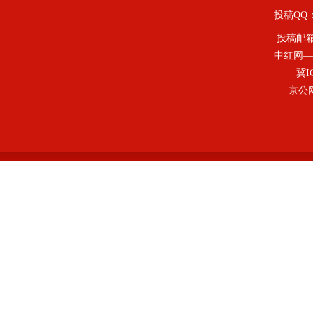
投稿QQ：4
投稿邮
中红网—
冀I
京公网