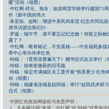
暖”活动（组图）
·
中红网-祥元、旭东：旅游商贸学校举行建国75周
作《新中国的伟大
·
朱宏佑、赵刚：增进中美民间友谊 纪念共同抗战
虎寻访团访美纪行-
·
罗援：端午节，请不要忘记纪念她！弥留之际她
露了？
·
中红网：唯有铭记，不负英雄——中良福苑参战
养中心举办传承红色
·
特稿：《育英蓓蕾遍天下》赠书仪式在京举行（
·
特稿：徐绪奎缴获的旧毛毯
·
特稿：保定市满城区关工委开展“情系青少 红色
动（组图）
·
特稿：福建省连城县姑田镇：举行“姑田武术研习
仪式（组图）
中国红色旅游网版权与免责声明：
1、凡本网注明“来源：中红网”或“特稿”或带有中