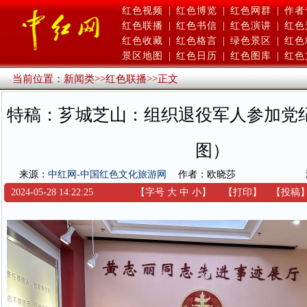
红色视频
|
红色博览
|
红色网群
|
作者
红色联播
|
红色书信
|
红色演讲
|
红色
红色收藏
|
红色格言
|
绿色景区
|
红色
景区地图
|
红色日历
|
红色图库
|
红色
当前位置：
新闻类
>>
红色联播
>>
正文
特稿：芗城芝山：组织退役军人参加党
图）
来源：
中红网-中国红色文化旅游网
作者：欧晓莎
2024-05-28 14:22:25
【字号
大
中
小
】
【
打印
】
【
投稿