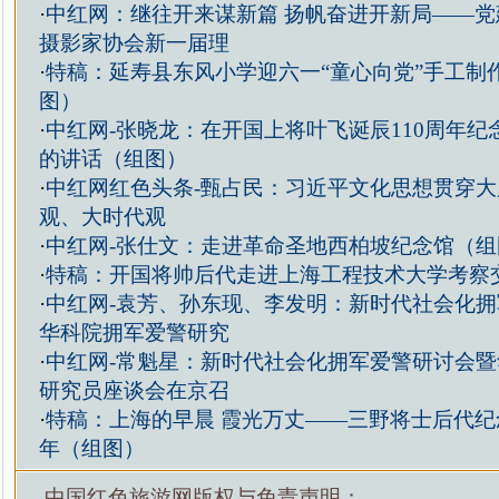
·
中红网：继往开来谋新篇 扬帆奋进开新局——党
摄影家协会新一届理
·
特稿：延寿县东风小学迎六一“童心向党”手工制
图）
·
中红网-张晓龙：在开国上将叶飞诞辰110周年纪
的讲话（组图）
·
中红网红色头条-甄占民：习近平文化思想贯穿
观、大时代观
·
中红网-张仕文：走进革命圣地西柏坡纪念馆（组
·
特稿：开国将帅后代走进上海工程技术大学考察
·
中红网-袁芳、孙东现、李发明：新时代社会化
华科院拥军爱警研究
·
中红网-常魁星：新时代社会化拥军爱警研讨会
研究员座谈会在京召
·
特稿：上海的早晨 霞光万丈——三野将士后代纪
年（组图）
中国红色旅游网版权与免责声明：