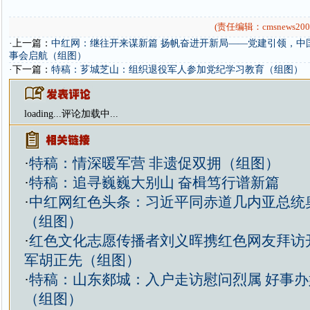
(责任编辑：cmsnews200
·上一篇：
中红网：继往开来谋新篇 扬帆奋进开新局——党建引领，中
事会启航（组图）
·下一篇：
特稿：芗城芝山：组织退役军人参加党纪学习教育（组图）
loading...
评论加载中...
·
特稿：情深暖军营 非遗促双拥（组图）
·
特稿：追寻巍巍大别山 奋楫笃行谱新篇
·
中红网红色头条：习近平同赤道几内亚总统
（组图）
·
红色文化志愿传播者刘义晖携红色网友拜访
军胡正先（组图）
·
特稿：山东郯城：入户走访慰问烈属 好事
（组图）