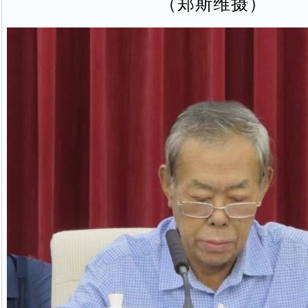
（郑斯维摄）