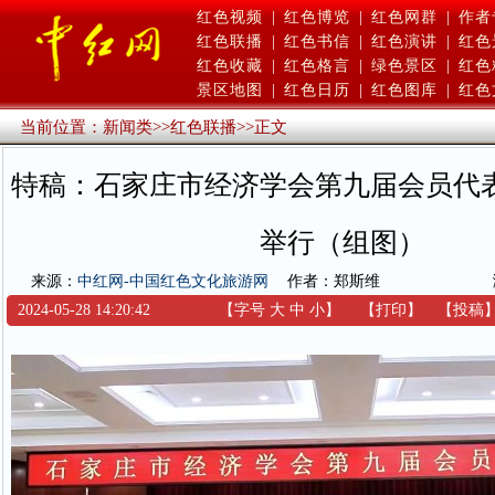
红色视频
|
红色博览
|
红色网群
|
作者
红色联播
|
红色书信
|
红色演讲
|
红色
红色收藏
|
红色格言
|
绿色景区
|
红色
景区地图
|
红色日历
|
红色图库
|
红色
当前位置：
新闻类
>>
红色联播
>>
正文
特稿：石家庄市经济学会第九届会员代
举行（组图）
来源：
中红网-中国红色文化旅游网
作者：郑斯维
2024-05-28 14:20:42
【字号
大
中
小
】
【
打印
】
【
投稿