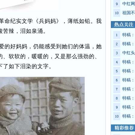
中红网
祖国不
革命纪实文学《兵妈妈》，薄纸如铅。我
酸苦辣，泪如泉涌。
特稿：
特稿：
爱的好妈妈，仍能感受到她们的体温，她
中红头
的、软软的，暖暖的，又是那么强劲的、
特稿：
下了如下泪染的文字。
特稿：
特稿：
特稿：
特稿：
特稿：
特稿：