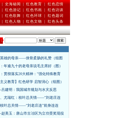
|
史海秘闻
|
红色教育
|
红色恋情
|
红色游记
|
红色书画
|
红色访谈
|
红色歌舞
|
红色环球
|
红色题词
|
红色人物
|
红色文物
|
红色头条
：
英雄的母亲——侠骨柔肠的礼赞（组图
：年逾九十的老母亲说毛主席好（图）
：贯彻落实20大精神：“强化特殊教育
主义教育】红色研学 启智润心（组图）
-吕建明：我国城市规划与水灾反思
、尤瑞红：枝叶总关情——“刘老庄连
枝叶总关情——“刘老庄连”前身连连
-赵美玉：唐山市古冶区为立功受奖现役