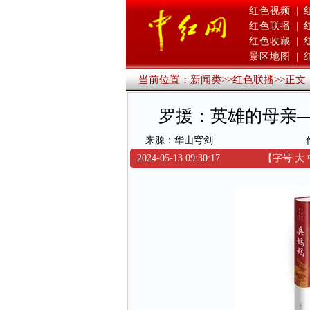
红色视频
|
红色联播
|
红色收藏
|
景区地图
|
当前位置：
新闻类
>>
红色联播
>>
正文
罗援：英雄的母亲
来源：华山穹剑
2024-05-13 09:30:17
【字号
大