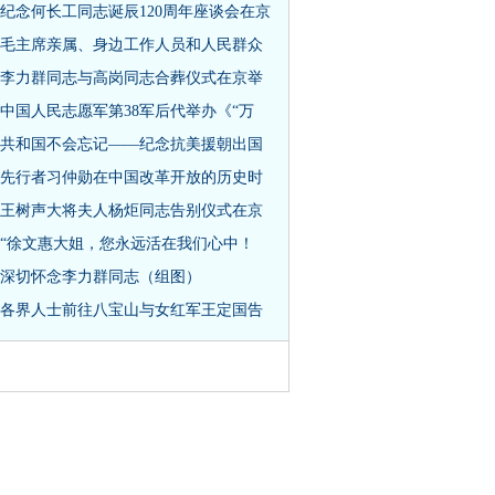
纪念何长工同志诞辰120周年座谈会在京
毛主席亲属、身边工作人员和人民群众
李力群同志与高岗同志合葬仪式在京举
中国人民志愿军第38军后代举办《“万
共和国不会忘记——纪念抗美援朝出国
先行者习仲勋在中国改革开放的历史时
王树声大将夫人杨炬同志告别仪式在京
“徐文惠大姐，您永远活在我们心中！
深切怀念李力群同志（组图）
各界人士前往八宝山与女红军王定国告