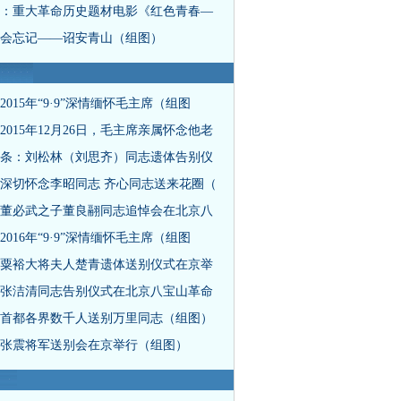
：重大革命历史题材电影《红色青春—
会忘记——诏安青山（组图）
2015年“9·9”深情缅怀毛主席（组图
2015年12月26日，毛主席亲属怀念他老
条：刘松林（刘思齐）同志遗体告别仪
深切怀念李昭同志 齐心同志送来花圈（
董必武之子董良翮同志追悼会在北京八
2016年“9·9”深情缅怀毛主席（组图
粟裕大将夫人楚青遗体送别仪式在京举
张洁清同志告别仪式在北京八宝山革命
首都各界数千人送别万里同志（组图）
张震将军送别会在京举行（组图）