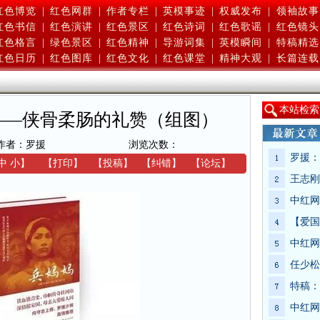
红色博览
|
红色网群
|
作者专栏
|
英模事迹
|
权威发布
|
领袖故事
红色书信
|
红色演讲
|
红色景区
|
红色诗词
|
红色歌谣
|
红色镜头
红色格言
|
绿色景区
|
红色精神
|
导游词集
|
英模瞬间
|
特稿精选
红色日历
|
红色图库
|
红色文化
|
红色课堂
|
精神大观
|
长篇连载
本
站检索
——侠骨柔肠的礼赞（组图）
作者：罗援
浏览次数：
罗援：
中
小
】
【
打印
】
【
投稿
】
【
纠错
】
【
论坛
】
王志刚
中红网
【爱国
中红网
任少松
特稿：
中红网