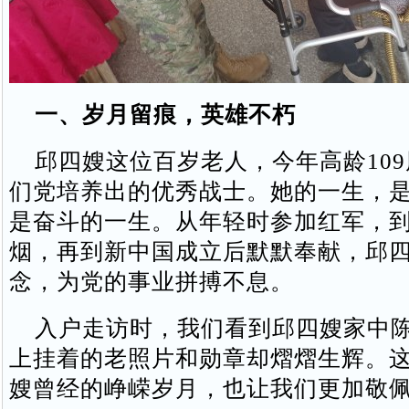
一、岁月留痕，英雄不朽
邱四嫂这位百岁老人，今年高龄109
们党培养出的优秀战士。她的一生，
是奋斗的一生。从年轻时参加红军，
烟，再到新中国成立后默默奉献，邱
念，为党的事业拼搏不息。
入户走访时，我们看到邱四嫂家中陈
上挂着的老照片和勋章却熠熠生辉。
嫂曾经的峥嵘岁月，也让我们更加敬