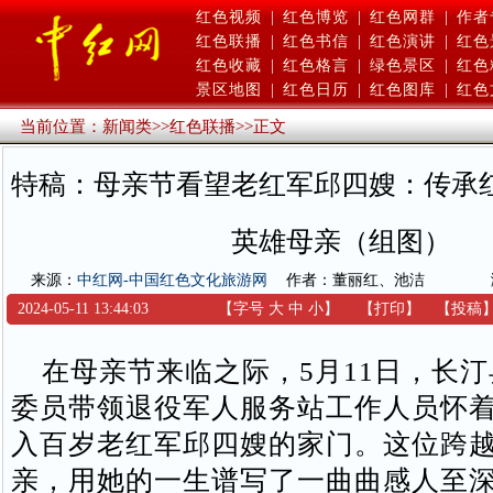
红色视频
|
红色博览
|
红色网群
|
作者
红色联播
|
红色书信
|
红色演讲
|
红色
红色收藏
|
红色格言
|
绿色景区
|
红色
景区地图
|
红色日历
|
红色图库
|
红色
当前位置：
新闻类
>>
红色联播
>>
正文
特稿：母亲节看望老红军邱四嫂：传承
英雄母亲（组图）
来源：
中红网-中国红色文化旅游网
作者：董丽红、池洁
2024-05-11 13:44:03
【字号
大
中
小
】
【
打印
】
【
投稿
在母亲节来临之际，5月11日，长汀
委员带领退役军人服务站工作人员怀
入百岁老红军邱四嫂的家门。这位跨
亲，用她的一生谱写了一曲曲感人至