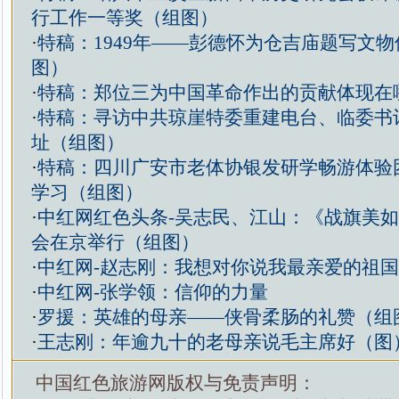
行工作一等奖（组图）
·
特稿：1949年——彭德怀为仓吉庙题写文
图）
·
特稿：郑位三为中国革命作出的贡献体现在
·
特稿：寻访中共琼崖特委重建电台、临委书
址（组图）
·
特稿：四川广安市老体协银发研学畅游体验
学习（组图）
·
中红网红色头条-吴志民、江山：《战旗美
会在京举行（组图）
·
中红网-赵志刚：我想对你说我最亲爱的祖国
·
中红网-张学领：信仰的力量
·
罗援：英雄的母亲——侠骨柔肠的礼赞（组
·
王志刚：年逾九十的老母亲说毛主席好（图
中国红色旅游网版权与免责声明：