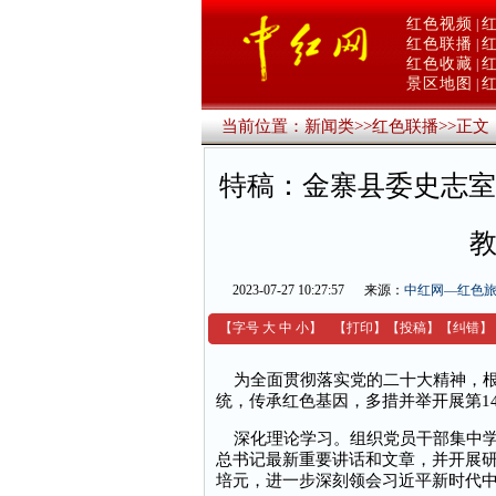
红色视频
|
红色联播
|
红色收藏
|
景区地图
|
当前位置：
新闻类
>>
红色联播
>>
正文
特稿：金寨县委史志室
教
2023-07-27 10:27:57
来源：
中红网—红色
【字号
大
中
小
】
【
打印
】
【
投稿
】
【
纠错
】
为全面贯彻落实党的二十大精神，根
统，传承红色基因，多措并举开展第1
深化理论学习。组织党员干部集中学
总书记最新重要讲话和文章，并开展
培元，进一步深刻领会习近平新时代