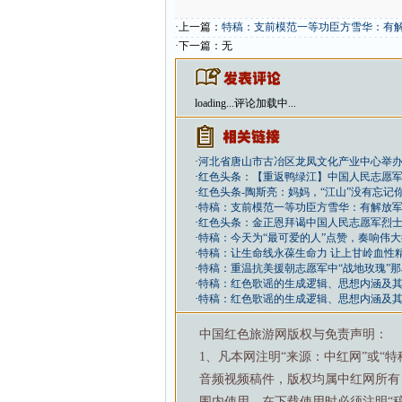
·上一篇：
特稿：支前模范一等功臣方雪华：有
·下一篇：无
loading...
评论加载中...
·
河北省唐山市古冶区龙凤文化产业中心举
·
红色头条：【重返鸭绿江】中国人民志愿
·
红色头条-陶斯亮：妈妈，“江山”没有忘记
·
特稿：支前模范一等功臣方雪华：有解放
·
红色头条：金正恩拜谒中国人民志愿军烈
·
特稿：今天为“最可爱的人”点赞，奏响伟
·
特稿：让生命线永葆生命力 让上甘岭血性
·
特稿：重温抗美援朝志愿军中“战地玫瑰”
·
特稿：红色歌谣的生成逻辑、思想内涵及
·
特稿：红色歌谣的生成逻辑、思想内涵及
中国红色旅游网版权与免责声明：
1、凡本网注明“来源：中红网”或“
音频视频稿件，版权均属中红网所有
围内使用，在下载使用时必须注明“