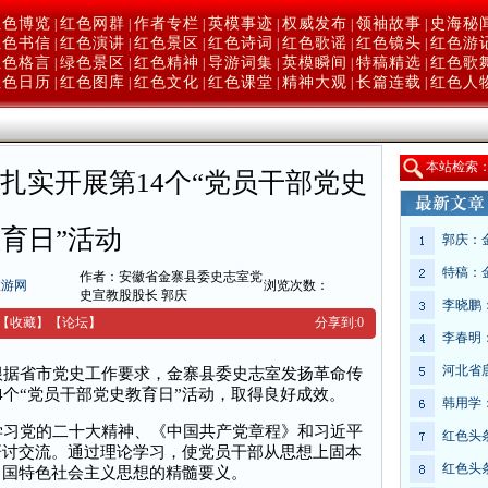
红色博览
红色网群
作者专栏
英模事迹
权威发布
领袖故事
史海秘
|
|
|
|
|
|
红色书信
红色演讲
红色景区
红色诗词
红色歌谣
红色镜头
红色游
|
|
|
|
|
|
红色格言
绿色景区
红色精神
导游词集
英模瞬间
特稿精选
红色歌
|
|
|
|
|
|
红色日历
红色图库
红色文化
红色课堂
精神大观
长篇连载
红色人
|
|
|
|
|
|
本
站检索
扎实开展第14个“党员干部党史
育日”活动
郭庆：
特稿：
作者：安徽省金寨县委史志室党
旅游网
浏览次数：
史宣教股股长 郭庆
李晓鹏
【收藏】
【
论坛
】
分享到:
0
李春明
河北省
据省市党史工作要求，金寨县委史志室发扬革命传
4个“党员干部党史教育日”活动，取得良好成效。
韩用学
习党的二十大精神、《中国共产党章程》和习近平
红色头
研讨交流。通过理论学习，使党员干部从思想上固本
红色头
中国特色社会主义思想的精髓要义。