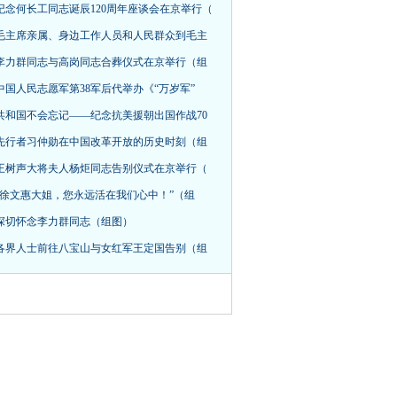
纪念何长工同志诞辰120周年座谈会在京举行（
毛主席亲属、身边工作人员和人民群众到毛主
李力群同志与高岗同志合葬仪式在京举行（组
中国人民志愿军第38军后代举办《“万岁军”
共和国不会忘记——纪念抗美援朝出国作战70
先行者习仲勋在中国改革开放的历史时刻（组
王树声大将夫人杨炬同志告别仪式在京举行（
“徐文惠大姐，您永远活在我们心中！”（组
深切怀念李力群同志（组图）
各界人士前往八宝山与女红军王定国告别（组