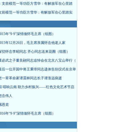
：支前模范一等功臣方雪华：有解放军在心里踏
支前模范一等功臣方雪华：有解放军在心里踏实
015年“9·9”深情缅怀毛主席（组图）
015年12月26日，毛主席亲属怀念他老人家
深切怀念李昭同志 齐心同志送来花圈（组图）
董必武之子董良翮同志追悼会在北京八宝山举行（
最后一位开国中将王秉璋同志遗体告别仪式在京举
老一辈革命家谭震林同志长子谭淮远病逝
国 唱响云南 助力乡村振兴——红色文化艺术节启
想念伟人
感恩党
016年“9·9”深情缅怀毛主席（组图）