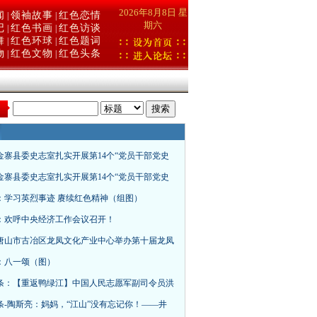
2026年8月8日 星
闻
领袖故事
红色恋情
|
|
期六
记
红色书画
红色访谈
|
|
舞
红色环球
红色题词
|
|
物
红色文物
红色头条
|
|
：
金寨县委史志室扎实开展第14个“党员干部党史
金寨县委史志室扎实开展第14个“党员干部党史
：学习英烈事迹 赓续红色精神（组图）
：欢呼中央经济工作会议召开！
唐山市古冶区龙凤文化产业中心举办第十届龙凤
：八一颂（图）
条：【重返鸭绿江】中国人民志愿军副司令员洪
条-陶斯亮：妈妈，“江山”没有忘记你！——井