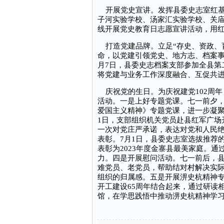
开展党史宣讲。发挥县委史志室红基
子河实验学校、汤家汇实验学校、关
线开展党史教育日志愿宣讲活动，用
打造党建品牌。立足“存史、资政、育
命，以党建引领党史、地方志、档案事
月7日，县委史志档案支部参加全县第
将党建与业务工作深度融合、互促共
庆祝党的生日。为庆祝建党102周年
活动。一是上好专题党课。七一前夕
爱国主义精神》专题党课，进一步凝聚
1日，支部组织机关党员赴县红军广场
一次对党庄严承诺，表达对党和人民
表彰。7月1日，县委史志室选拔推荐
表彰为2023年度金寨县最美家庭。
力。四是开展慰问活动。七一前后，
难党员、老党员，帮助结对村解决实
组织的归属感。五是开展淠史杭精神
开工建设65周年结合起来，通过研读
馆，在学思践悟中推动淠史杭精神学