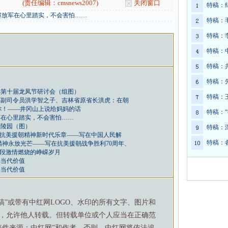
(责任编辑：cmsnews2007)
关闭窗口
特稿：
解放军在心里踏实，不会害怕……
特稿：
特稿：
特稿：
特稿：
特稿：
办第十届龙凤节研讨会（组图）
特稿：
军副司令员洪学智之子、吉林省原省长洪虎：在朝
你！——井冈山上说给妈妈的话
特稿：
军在心里踏实，不会害怕……
士陵园（图）
特稿：
大抗美援朝精神新时代乐章——写在中国人民解
特稿：
精神永放光芒——写在抗美援朝战争胜利70周年、
那段激情燃烧的峥嵘岁月
其当代价值
其当代价值
特稿”或带有中红网LOGO、水印的所有文字、图片和
，允许他人转载。但转载单位或个人应当在正确范
稿件来源：中红网”和作者，否则，中红网将依法追