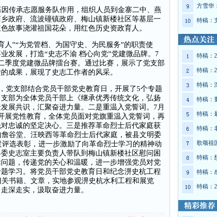
方雪华
因传承志愿服务队作用，组织人员到金寨二中、燕
庙乡政府、流波䃥镇政府、梅山镇新楼社区等基层一
特稿：
红色故事浇灌祖国花朵，用红色历史资政育人。
人”“为党管档、为国守史、为民服务”的职责使
业发展，打造“史志不渝 档心向党”党建微品牌。7
特稿：2
二季度党建微品牌擂台赛。通过比赛，展示了党支部
特稿：2
进的成果，展现了史志工作者的风采。
特稿：
，党支部结合党员干部党史教育日，开展了5个专题
，支部为全体党员干部上《继承优秀传统文化，弘扬
特稿：
发展共识，汇聚奋进力量。二是重温入党誓词。7月
特稿：
开展党性教育，全体党员面对党旗重温入党誓词，再
绝对忠诚的坚定决心。三是推荐革命烈士后代家庭获
特稿：
的詹谷堂、汪映西等革命烈士后代家庭，被县文明委
歌颂祖
通过评选表彰，进一步激励了向革命烈士学习的精神动
县委史志室主要负责人带队到梅山镇新楼社区慰问困
特稿：
际问题，传递党的关心和温暖，进一步增强党员对党
专题学习。将党员干部党史教育日和纪念淠史杭工程
特稿：
相关书籍、文章，实地参观淠史杭水利工程和展览
特稿：2
习走深走实，汲取奋进力量。