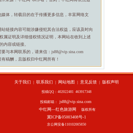
他媒体，转载目的在于传播更多信息，丰富网络文
网站链接内容可能涉嫌侵犯其合法权益，应该及时向
权属证明及详细侵权情况证明，本网站在收到上述
的内容或链接。
网联系的，请来信：js88@vip.sina.com
没有稿酬，且版权归中红网所有！
关于我们
联系我们
网站地图
意见反馈
版权声明
|
|
|
|
投稿QQ：402022481
463917348
js88@vip.sina.com
投稿邮箱：
中红网—红色旅游网
版权所有
冀ICP备05003408号-1
京公网安备110102005850