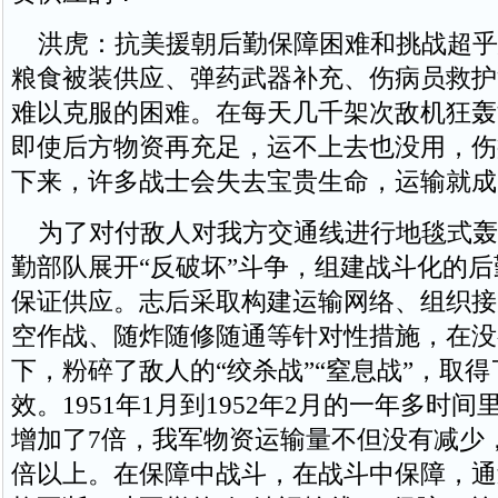
洪虎：抗美援朝后勤保障困难和挑战超乎
粮食被装供应、弹药武器补充、伤病员救护
难以克服的困难。在每天几千架次敌机狂轰
即使后方物资再充足，运不上去也没用，伤
下来，许多战士会失去宝贵生命，运输就成
为了对付敌人对我方交通线进行地毯式轰
勤部队展开“反破坏”斗争，组建战斗化的
保证供应。志后采取构建运输网络、组织接
空作战、随炸随修随通等针对性措施，在没
下，粉碎了敌人的“绞杀战”“窒息战”，取
效。1951年1月到1952年2月的一年多时
增加了7倍，我军物资运输量不但没有减少
倍以上。在保障中战斗，在战斗中保障，通