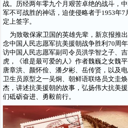
战。历经两年零九个月艰苦卓绝的战斗，中
军不可战胜的神话，迫使侵略者于1953年7
定上签字。
为致敬保家卫国的英雄先辈，新京报推出“
念中国人民志愿军抗美援朝战争胜利70周年
访中国人民志愿军副司令员洪学智之子、吉
虎，《谁是最可爱的人》作者魏巍之女魏平
唐章洪、颜怀俭、潘夕彬、岳传贤，以及电
卫生员原型之一吴炯、朝鲜语联络员文圭焕
杰，讲述抗美援朝的故事，弘扬伟大抗美援
们砥砺奋进、勇毅前行。