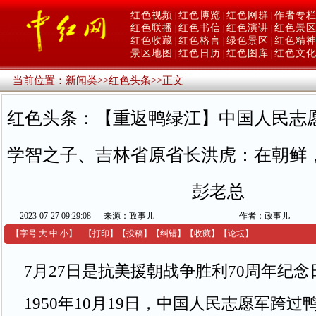
红色视频
红色博览
红色网群
作者专
|
|
|
红色联播
红色书信
红色演讲
红色景
|
|
|
红色收藏
红色格言
绿色景区
红色精
|
|
|
景区地图
红色日历
红色图库
红色文
|
|
|
当前位置：
新闻类
>>
红色头条
>>
正文
红色头条：【重返鸭绿江】中国人民志
学智之子、吉林省原省长洪虎：在朝鲜
彭老总
2023-07-27 09:29:08
来源：政事儿
作者：政事儿
【字号
大
中
小
】
【
打印
】
【
投稿
】
【
纠错
】
【收藏】
【
论坛
】
7月27日是抗美援朝战争胜利70周年纪念
1950年10月19日，中国人民志愿军跨过