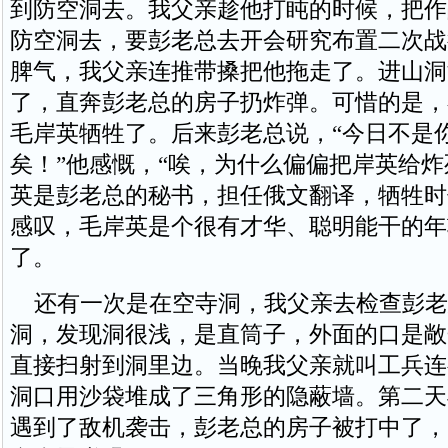
到防空洞去。我父亲趁他打盹的时候，把作
防空洞去，要彭老总去开会研究布置二次战
脾气，我父亲连推带搡把他拖走了。进山洞
了，直奔彭老总的房子扔炸弹。可惜的是，
毛岸英牺牲了。后来彭老总说，“今日不是
矣！”他感慨，“唉，为什么偏偏把岸英给炸
英是彭老总的秘书，担任俄文翻译，牺牲时
感叹，毛岸英是个很有才华、聪明能干的年
了。
还有一次是在空寺洞，我父亲去检查彭老
洞，发现洞很浅，是直筒子，外面的口是敞
直接扫射到洞里边。当晚我父亲就叫工兵连
洞口用沙袋堆成了三角形的隐蔽墙。第二天
遇到了敌机袭击，彭老总的房子被打中了，