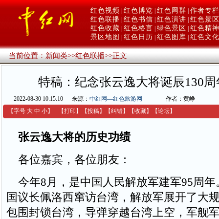
红色视频
红色博览
红色网群
作者专
|
|
|
红色联播
红色书信
红色演讲
红色景
|
|
|
红色收藏
红色格言
绿色景区
红色精
|
|
|
景区地图
红色日历
红色图库
红色文
|
|
|
当前位置：
新闻类
>>
红色联播
>>
正文
特稿：纪念张云逸大将诞辰130
2022-08-30 10:15:10
来源：
中红网—红色旅游网
作者：黄峥
【字号
大
中
小
】
【
打印
】
【
投稿
】
【
纠错
】
【收藏】
【
论坛
】
张云逸大将的历史功绩
各位嘉宾，各位朋友：
今年8月，是中国人民解放军建军95周年
国议长佩洛西窜访台湾，解放军展开了大
包围封锁台湾，导弹穿越台湾上空，军舰