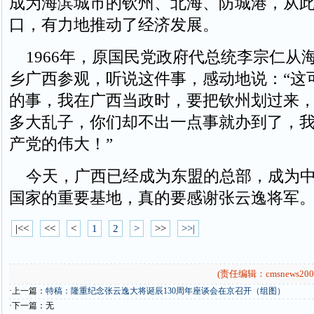
成为海滨城市的钦州、北海、防城港，从
口，有力地推动了经济发展。
1966年，原国民党政府代总统李宗仁从
乡广西参观，听说这件事，感动地说：“这
的事，我在广西当政时，要把钦州划过来
多大乱子，你们却不出一点事就办到了，
产党的伟大！”
今天，广西已经成为东盟的总部，成为中
国家的重要基地，真的要感谢张云逸将军
|<<
<<
<
1
2
>
>>
>>|
(责任编辑：cmsnews200
·上一篇：
特稿：隆重纪念张云逸大将诞辰130周年座谈会在京召开（组图）
·下一篇：无