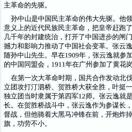
主革命的先驱。
孙中山是中国民主革命的伟大先驱。他领
意义上的近代民族民主革命，把皇帝赶跑
几千年的封建统治，打开了中国进步的闸
撼力和影响力推动了中国社会变革。张云逸
随孙中山先生。早在1909年，张云逸就参
的中国同盟会，1911年在广州参加了黄花
在第一次大革命时期，国共合作发动北伐
立团攻打汀泗桥、贺胜桥大获全胜，叶挺
独立团当时隶属于第四军12师。张云逸就
长。在贺胜桥战斗中，张云逸作为参谋长
督战，但他骑着大黑马冲锋在前，开炮炸
旗，功劳不小。