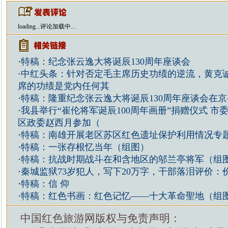
loading...
评论加载中...
·
特稿：纪念张云逸大将诞辰130周年座谈会
·
中红头条：针对否定毛主席历史功绩的逆流，黄克
席的功绩是党内任何其
·
特稿：隆重纪念张云逸大将诞辰130周年座谈会在
·
我县举行“崔伦将军诞辰100周年画册”捐赠仪式 市
区政委赵西月参加（
·
特稿：南雄开展老区苏区红色遗址保护利用情况专
·
特稿：一张存根忆当年（组图）
·
特稿：抗战时期战斗在和含地区的邬兰亭将军（组
·
秦城监狱73岁犯人，写下20万字，干部落泪评价：
·
特稿：信 仰
·
特稿：红色书画：红色记忆——十大革命聖地（组
中国红色旅游网版权与免责声明：