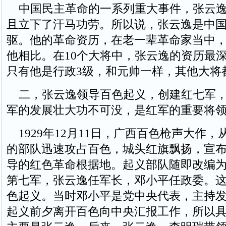
中国民主革命的一系列重大事件，张云逸
且立下了汗马功劳。所以说，张云逸是中
驱。他的革命资历，在老一辈革命家当中
他相比。在10个大将中，张云逸的资历最
只有他是行政3级，和元帅一样，其他大将
二，张云逸领导百色起义，创建红七军，
军的发展壮大功不可没，是红军的重要将
1929年12月11日，广西百色枪声大作，
的部队迅速攻占百色，城头红旗飘扬，宣
导的红色革命根据地。起义部队随即改编
第七军，张云逸任军长，邓小平任政委。
色起义。当时邓小平是党中央代表，主持
起义前夕离开百色向中央汇报工作，所以