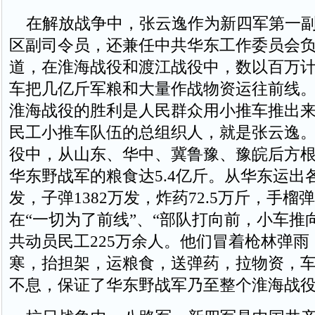
在解放战争中，张云逸作为新四军第一副
区副司令员，还兼任中共华东工作委员会
道，在淮海战役和渡江战役中，数以百万
车把几亿斤军粮和大量作战物资运往前线
淮海战役的胜利是人民群众用小推车推出
民工小推车队伍的总组织人，就是张云逸
役中，从山东、华中、冀鲁豫、豫皖后方
华东野战军的粮食达5.4亿斤。从华东运出各
发，子弹1382万发，炸药72.5万斤，手榴弹
在“一切为了前线”、“部队打向前，小车推
共动员民工225万余人。他们冒着枪林弹雨
寒，抬担架，运粮食，送弹药，拉物资，
不息，保证了华东野战军乃至整个淮海战