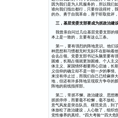
因为我们是为人民服务的，所以我们
谁向我们指出都行，只要你说得对，
的办。勇于自我革命，善于听取批评
三，基层党委支部要成为抓政治建
我曾亲自问过几位基层党委支部的领
本上是一致的，主要有这么三条。
第一，要有强烈的阵地意识。他们说
种思想和习惯都无时无刻不在影响着
会去占领。党委支部书记头脑里要有
困难，长期占领就更加困难。个人主
体主义、家国情怀都要用心启迪，长
义信仰的确立却不是一朝一夕的事情
来没有停止过，而我们自己已经麻痹
地，但还有许多阵地呈现双方争夺的
阵地的前线指挥部。
第二，常抓不懈。政治建设、思想教
抓抓停停，而要毫不松懈，毫不放松
意气风发是突击队员、模范党员，到
体放松了政治建设，人心散了，组织也
党性修养的真经。“四大考验”“四大