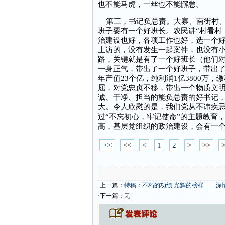
也不能马虎，一丝也不能懈怠。
第三，书记负总责。大寨、南街村、
班子要有一个好班长。农民讲“村看村
治建设也好，各项工作也好，选一个好
上访的，没有发生一起案件，也没有
路，关键就是有了一个好班长（他们
一身正气，带出了一个好班子，带出了一批
年产值23个亿，纯利润1亿3800万，
屈，对党忠贞不移，带出一个物质文
诚、干净、担当的能负总责的好书记
大。令人欣慰的是，我们党从不讳疾
过“不忘初心，牢记使命”的主题教育
高，基层党组织的政治建设，会有一
|<<
<<
<
1
2
>
>>
>
·上一篇：
特稿：不朽的功绩 光辉的榜样——深
·下一篇：无