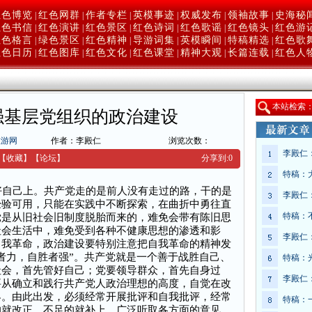
红色博览
红色网群
作者专栏
英模事迹
权威发布
领袖故事
史海秘
|
|
|
|
|
|
红色书信
红色演讲
红色景区
红色诗词
红色歌谣
红色镜头
红色游
|
|
|
|
|
|
红色格言
绿色景区
红色精神
导游词集
英模瞬间
特稿精选
红色歌
|
|
|
|
|
|
红色日历
红色图库
红色文化
红色课堂
精神大观
长篇连载
红色人
|
|
|
|
|
|
本
站检索
强基层党组织的政治建设
旅游网
作者：李殿仁
浏览次数：
李殿仁
【收藏】
【
论坛
】
分享到:
0
特稿：
自己上。共产党走的是前人没有走过的路，干的是
李殿仁
经验可用，只能在实践中不断探索，在曲折中勇往直
特稿：
党是从旧社会旧制度脱胎而来的，难免会带有陈旧思
社会生活中，难免受到各种不健康思想的渗透和影
李殿仁
自我革命，政治建设要特别注意把自我革命的精神发
者力，自胜者强”。共产党就是一个善于战胜自己、
特稿：
社会，首先管好自己；党要领导群众，首先自身过
李殿仁
要从确立和践行共产党人政治理想的高度，自觉在改
界。由此出发，必须经常开展批评和自我批评，经常
特稿：
的就改正，不足的就补上。广泛听取各方面的意见，