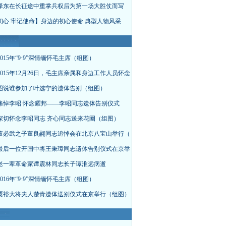
泽东在长征途中重掌兵权后为第一场大胜仗而写
初心 牢记使命】身边的初心使命 典型人物风采
015年“9·9”深情缅怀毛主席（组图）
015年12月26日，毛主席亲属和身边工作人员怀念
图说谁参加了叶选宁的遗体告别（组图）
痛悼李昭 怀念耀邦——李昭同志遗体告别仪式
深切怀念李昭同志 齐心同志送来花圈（组图）
董必武之子董良翮同志追悼会在北京八宝山举行（
最后一位开国中将王秉璋同志遗体告别仪式在京举
老一辈革命家谭震林同志长子谭淮远病逝
016年“9·9”深情缅怀毛主席（组图）
粟裕大将夫人楚青遗体送别仪式在京举行（组图）