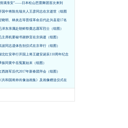
“情满淮安”——日本松山芭蕾舞团首次来到
开国中将陈先瑞夫人王彦同志在京逝世（组图
贺晓明、林炎志等晋绥革命后代赴兴县迎17名
毛泽东亲属赴朝鲜祭奠志愿军烈士（组图）
毛主席机要秘书谢静宜在京病逝（组图）
高波同志遗体告别仪式在京举行（组图）
湖北红安举行开国上将王建安诞辰110周年纪念
季振同黄中岳冤案始末（组图）
红西路军后代2017年新春团拜会（组图）
《共和国将帅肖像油画集》及画像赠送仪式在