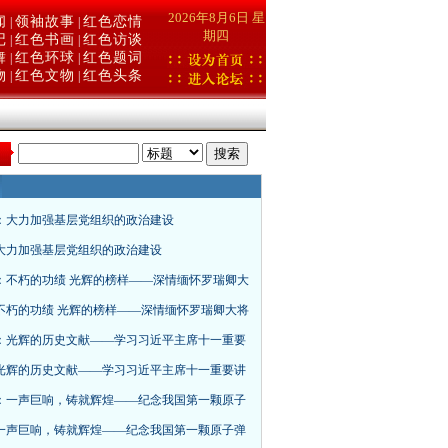
2026年8月6日 星
闻
领袖故事
红色恋情
|
|
期四
记
红色书画
红色访谈
|
|
舞
红色环球
红色题词
|
|
物
红色文物
红色头条
|
|
：
：大力加强基层党组织的政治建设
大力加强基层党组织的政治建设
：不朽的功绩 光辉的榜样——深情缅怀罗瑞卿大
不朽的功绩 光辉的榜样——深情缅怀罗瑞卿大将
：光辉的历史文献——学习习近平主席十一重要
光辉的历史文献——学习习近平主席十一重要讲
：一声巨响，铸就辉煌——纪念我国第一颗原子
一声巨响，铸就辉煌——纪念我国第一颗原子弹