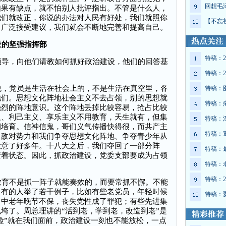
回想毛
如果有缺点，就不怕别人批评指出。不管是什么人，
我们就改正，你说的办法对人民有好处，我们就照你
【不忘
，广泛接受建议，我们就会不断地完善和提高自己。
设的坚强指挥部
特稿：2
导，向他们请教如何抓好政治建设，他们的回答基
特稿：2
，党员是生活在社会上的，不是生活在真空里，各
特稿：
他们。思想文化阵地社会主义不去占领，别的思想就
特稿：
强烈的阵地意识。这个阵地丢掉比较容易，抢占比较
义、利己主义、享乐主义不用教育，天生就有，但集
特稿：
期培育。信神信鬼，哥们义气传播快得很，而共产主
特稿：
。敌对势力和我们争夺思想文化阵地、争夺青少年从
大意了好多年。十八大之后，我们夺回了一部分阵
特稿：
胶着状态。因此，抓政治建设，党委支部要成为占领
特稿：
特稿：2
育不是抓一阵子就能奏效的，而要常抓不懈。不能
。有的人举了若干例子，比如有些老党员，年轻时候
特稿：
了中老年晚节不保，丧失党性成了罪犯；有些先进集
垮了。周总理讲的“活到老，学到老，改造到老”是
危险”就在我们面前，政治建设一刻也不能放松，一点