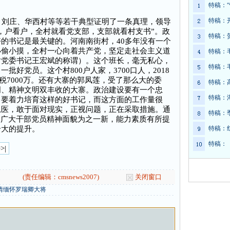
特稿：
特稿：
刘庄、华西村等等若干典型证明了一条真理，领导
，户看户，全村就看党支部，支部就看村支书”。政
特稿：
的书记是最关键的。河南南街村，40多年没有一个
小偷小摸，全村一心向着共产党，坚定走社会主义道
特稿：
对党委书记王宏斌的称谓）。这个班长，毫无私心，
特稿：
好党员。这个村800户人家，3700口人，2018
缴税7000万。还有大寨的郭凤莲，受了那么大的委
特稿：
明、精神文明双丰收的大寨。政治建设要有一个忠
特稿：
，要着力培育这样的好书记，而这方面的工作量很
忌医，敢于面对现实，正视问题，正在采取措施。通
特稿：
，广大干部党员精神面貌为之一新，能力素质有所提
个大的提升。
特稿：
特稿：
>|
(责任编辑：cmsnews2007)
关闭窗口
情缅怀罗瑞卿大将