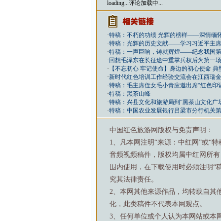
loading...
评论加载中...
·
特稿：不朽的功绩 光辉的榜样——深情缅
·
特稿：光辉的历史文献——学习习近平主
·
特稿：一声巨响，铸就辉煌——纪念我国第
·
回想毛泽东在长征途中重掌兵权后为第一
·
【不忘初心 牢记使命】身边的初心使命 典
·
新时代红色培训工作经验交流会在江西瑞
·
特稿：毛主席侄女毛小青应邀出席“红色印
·
特稿：黑茶山峰
·
特稿：兴县文化和旅游局到“黑茶山文化广
·
特稿：中国农业发展银行吕梁市分行机关
中国红色旅游网版权与免责声明：
1、凡本网注明“来源：中红网”或“
音频视频稿件，版权均属中红网所有
围内使用，在下载使用时必须注明“
究其法律责任。
2、本网其他来源作品，均转载自其
化，此类稿件不代表本网观点。
3、任何单位或个人认为本网站或本