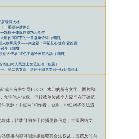
怀罗瑞卿大将
席十一重要讲话体会
一颗原子弹爆炸成功55周年
场大胜仗而写下的一首凝重诗词（组图）
型人物风采录——尚金锁：牢记初心使命 管好百
金召开（组图）
记 薪火传承”红色主题绘画展活动（组图）
场”给山村人民送上文艺汇演（组图）
第一、第二党支部、退休干部党支部一行到黑茶山
特稿”或带有中红网LOGO、水印的所有文字、图片和
，允许他人转载。但转载单位或个人应当在正确范
稿件来源：中红网”和作者，否则，中红网将依法追
他媒体，转载目的在于传播更多信息，丰富网络文
网站链接内容可能涉嫌侵犯其合法权益，应该及时向