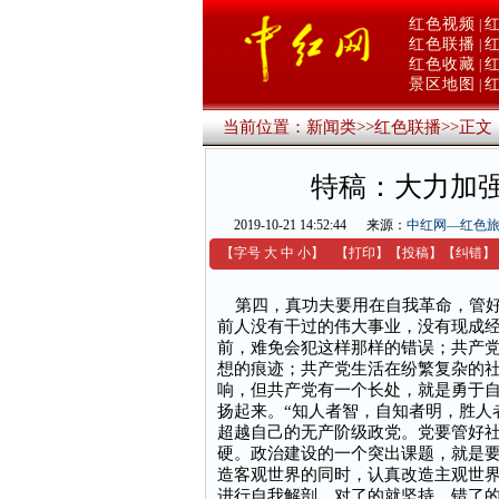
红色视频
|
红色联播
|
红色收藏
|
景区地图
|
当前位置：
新闻类
>>
红色联播
>>
正文
特稿：大力加
2019-10-21 14:52:44
来源：
中红网—红色
【字号
大
中
小
】
【
打印
】
【
投稿
】
【
纠错
】
第四，真功夫要用在自我革命，管好
前人没有干过的伟大事业，没有现成
前，难免会犯这样那样的错误；共产
想的痕迹；共产党生活在纷繁复杂的
响，但共产党有一个长处，就是勇于
扬起来。“知人者智，自知者明，胜人
超越自己的无产阶级政党。党要管好
硬。政治建设的一个突出课题，就是
造客观世界的同时，认真改造主观世
进行自我解剖，对了的就坚持，错了