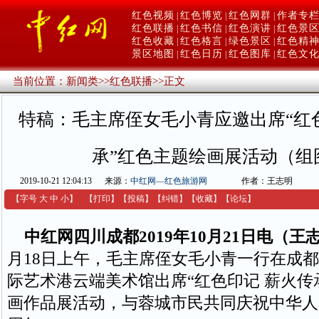
红色视频
红色博览
红色网群
作者专
|
|
|
红色联播
红色书信
红色演讲
红色景
|
|
|
红色收藏
红色格言
绿色景区
红色精
|
|
|
景区地图
红色日历
红色图库
红色文
|
|
|
当前位置：
新闻类
>>
红色联播
>>
正文
特稿：毛主席侄女毛小青应邀出席“红
承”红色主题绘画展活动（组
2019-10-21 12:04:13
来源：
中红网—红色旅游网
作者：王志明
【字号
大
中
小
】
【
打印
】
【
投稿
】
【
纠错
】
【收藏】
【
论坛
】
中红网四川成都2019年10月21日电（王
月18日上午，毛主席侄女毛小青一行在成
际艺术港云端美术馆出席“红色印记 薪火传
画作品展活动，与蓉城市民共同庆祝中华人