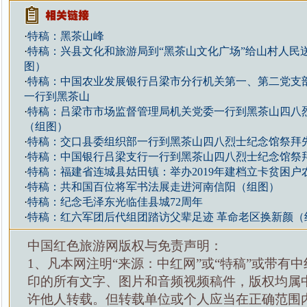
·
特稿：黑茶山峰
·
特稿：兴县文化和旅游局到“黑茶山文化广场”给山村人民
图）
·
特稿：中国农业发展银行吕梁市分行机关第一、第二党支
一行到黑茶山
·
特稿：吕梁市市场监督管理局机关党委一行到黑茶山四八
（组图）
·
特稿：交口县委组织部一行到黑茶山四八烈士纪念馆祭拜
·
特稿：中国银行吕梁支行一行到黑茶山四八烈士纪念馆祭
·
特稿：福建省连城县姑田镇：举办2019年建档立卡贫困户
·
特稿：共和国百位将军书法展走进河南信阳（组图）
·
特稿：纪念毛泽东光临佳县城72周年
·
特稿：红六军团后代组团踏访父辈足迹 革命老区换新颜（
中国红色旅游网版权与免责声明：
1、凡本网注明“来源：中红网”或“特稿”或带有中
印的所有文字、图片和音频视频稿件，版权均属
许他人转载。但转载单位或个人应当在正确范围