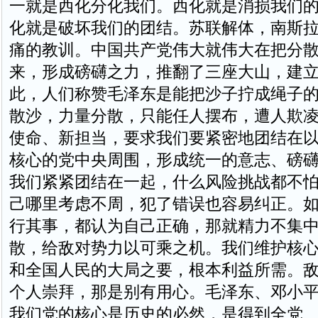
一就是西化分化我们。西化就是消损我们
化就是破坏我们的团结。苏联解体，南斯
痛的教训。中国共产党伟大就伟大在把分
来，形成磅礴之力，推翻了三座大山，建
此，人们称赞毛泽东是能把沙子拧成绳子
散沙，力量分散，只能任人摆布，遭人欺
使命、新担当，要求我们要紧密地团结在
核心的党中央周围，形成统一的意志、磅
我们紧紧团结在一起，什么风险挑战都不
己哪里考虑不周，犯了错误也容易纠正。
行其事，都认为自己正确，那就精力不集
散，给敌对势力以可乘之机。我们维护核
和全国人民的大局之要，根本利益所需。
个人崇拜，那是别有用心。毛泽东、邓小
我们党的核心是历史的必然，是得到全党