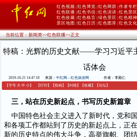
红色视频
红色博览
红色网群
作者专
|
|
|
红色联播
红色书信
红色演讲
红色景
|
|
|
红色收藏
红色格言
绿色景区
红色精
|
|
|
景区地图
红色日历
红色图库
红色文
|
|
|
当前位置：
新闻类
>>
红色联播
>>
正文
特稿：光辉的历史文献——学习习近平
话体会
2019-10-21 14:47:18
来源：
中红网—红色旅游网
作者：李殿仁
【字号
大
中
小
】
【
打印
】
【
投稿
】
【
纠错
】
【收藏】
【
论坛
】
三，站在历史新起点，书写历史新篇章
中国特色社会主义进入了新时代，党和国
和各项工作都站到了历史的新起点上，正
新的历史特点的伟大斗争，高举旗帜、团