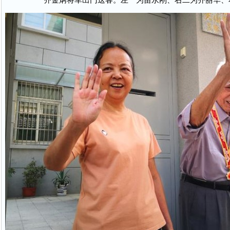
齐金炳将军出门送客。左一为苗永刚、右二为齐丽华、