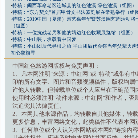
·
特稿：闽西革命老区连城县的红色池溪 绿色池溪（组图）
·
特稿：“东方契文”首届甲骨文书法篆刻展在常熟举行（组
·
特稿：2019中国（夏溪）园艺嘉年华暨苏澳园艺周活动将于
（组图）
·
特稿：一位抗战老兵和他的靖边红色收藏展览馆（组图）
·
特稿：中山装，承载着中国梦
·
特稿：平山团后代寻根之旅 平山团后代会祭当年父辈灭虏
初心擎旗寻
中国红色旅游网版权与免责声明：
1、凡本网注明“来源：中红网”或“特稿”或带有中
印的所有文字、图片和音频视频稿件，版权均属
许他人转载。但转载单位或个人应当在正确范围
使用时必须注明“稿件来源：中红网”和作者，否
法追究其法律责任。
2、本网其他来源作品，均转载自其他媒体，转
更多信息，丰富网络文化，此类稿件不代表本网
3、任何单位或个人认为本网站或本网站链接内
其合法权益，应该及时向本网站书面反馈，并提