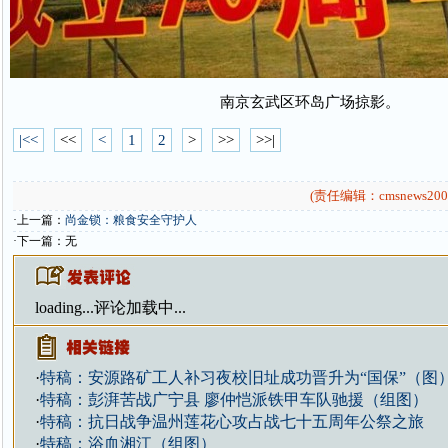
南京玄武区环岛广场掠影。
|<<
<<
<
1
2
>
>>
>>|
(责任编辑：cmsnews200
·上一篇：
尚金锁：粮食安全守护人
·下一篇：无
loading...
评论加载中...
·
特稿：安源路矿工人补习夜校旧址成功晋升为“国保”（图
·
特稿：彭湃苦战广宁县 廖仲恺派铁甲车队驰援（组图）
·
特稿：抗日战争温州莲花心攻占战七十五周年公祭之旅
·
特稿：浴血湘江（组图）