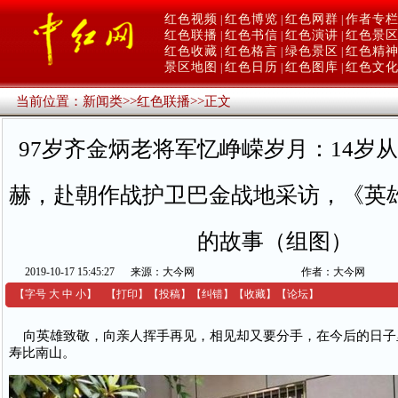
红色视频
红色博览
红色网群
作者专
|
|
|
红色联播
红色书信
红色演讲
红色景
|
|
|
红色收藏
红色格言
绿色景区
红色精
|
|
|
景区地图
红色日历
红色图库
红色文
|
|
|
当前位置：
新闻类
>>
红色联播
>>
正文
97岁齐金炳老将军忆峥嵘岁月：14岁
赫，赴朝作战护卫巴金战地采访，《英
的故事（组图）
2019-10-17 15:45:27
来源：大今网
作者：大今网
【字号
大
中
小
】
【
打印
】
【
投稿
】
【
纠错
】
【收藏】
【
论坛
】
向英雄致敬，向亲人挥手再见，相见却又要分手，在今后的日子
寿比南山。