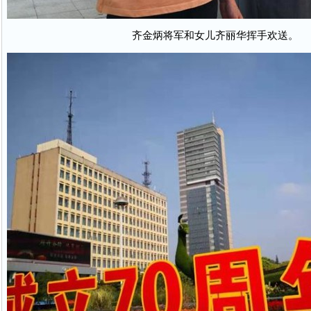
齐金炳将军和女儿齐丽华挥手欢送。