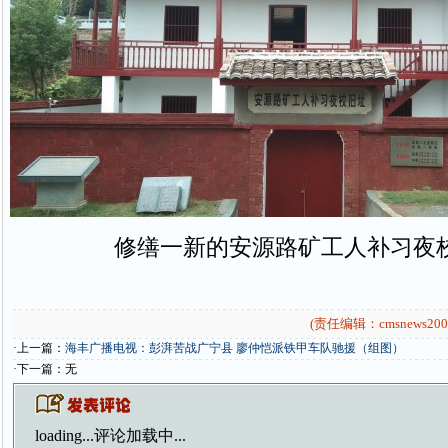
修缮一新的安源路矿工人补习夜
(责任编辑：cmsnews200
·上一篇：
海丰广播电视：彭湃苦战广宁县 廖仲恺派铁甲车队驰援（组图）
·下一篇：无
loading...
评论加载中...