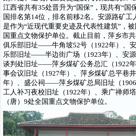
江西省共有35处晋升为“国保”，现共有“国保
国排名第14位，排名前移2名。安源路矿工
是作为“近现代重要史迹及代表性建筑”，
国重点文物保护单位。截止目前，萍乡市共
俱乐部旧址――牛角坡52号（1922年）、
乐部旧址――半边街广场（1923年）、安
谈判处旧址――萍乡煤矿公务总汇（1922
事会议旧址（1927年）、萍乡煤矿总平巷井口
年）、盛公祠——萍乡煤矿总局旧址（190
工人补习夜校旧址（1922年）、乘广禅师
（唐）9处全国重点文物保护单位。