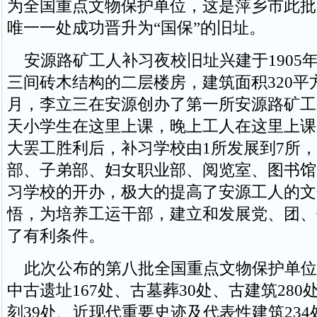
为全国重点文物保护单位，这是萍乡市此批
唯一一处成功晋升为“国保”的旧址。
安源路矿工人补习夜校旧址兴建于1905
三间砖木结构的二层楼房，建筑面积320平方
月，李立三在安源创办了第一所安源路矿工
天小学生在这里上课，晚上工人在这里上课
大罢工胜利后，补习学校由1所发展到7所
部、子弟部、妇女职业部、阅览室、图书馆
习学校的开办，极大的提高了安源工人的文
悟，为培养工运干部，建立和发展党、团、
了有利条件。
此次公布的第八批全国重点文物保护单位共
中古遗址167处、古墓葬30处、古建筑28
刻39处、近现代重要史迹及代表性建筑234