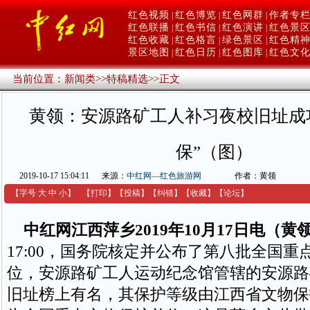
红色视频
红色博览
红色网群
作者专
|
|
|
红色联播
红色书信
红色演讲
红色景
|
|
|
红色收藏
红色格言
绿色景区
红色精
|
|
|
景区地图
红色日历
红色图库
红色文
|
|
|
当前位置：
新闻类
>>
特稿精选
>>
正文
黄领：安源路矿工人补习夜校旧址成
保”（图）
2019-10-17 15:04:11
来源：
中红网—红色旅游网
作者：黄领
【字号
大
中
小
】
【
打印
】
【
投稿
】
【
纠错
】
【收藏】
【
论坛
】
中红网江西萍乡2019年10月17日电（黄
17:00，国务院核定并公布了第八批全国重
位，安源路矿工人运动纪念馆管辖的安源路
旧址榜上有名，其保护等级由江西省文物保