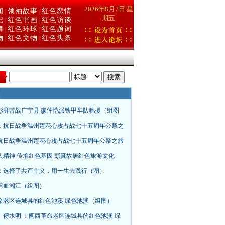
2026年8月7日 星
闻
领袖故事
红色恋情
|
|
期五
记
红色书画
红色访谈
|
|
舞
红色环球
红色题词
|
|
物
红色文物
红色头条
|
|
：
彭湃苦战广宁县 廖仲恺派铁甲车队驰援（组图
：抗日战争温州莲花心攻占战七十五周年公祭之
抗日战争温州莲花心攻占战七十五周年公祭之旅
人精神 传承红色基因 彭真故居红色旅游文化
：选择了共产主义，用一生去践行（图）
浴血湘江（组图）
命老区连城县的红色池溪 绿色池溪（组图）
、傳水明 ：闽西革命老区连城县的红色池溪 绿