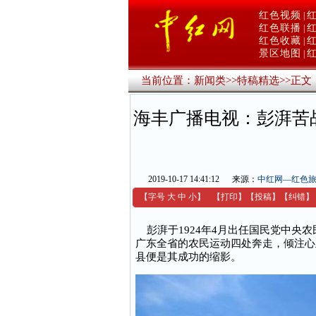
红色视频
|
红色联播
|
红色收藏
|
景区地图
|
当前位置：
新闻类
>>
特稿精选
>>
正文
海丰广播电视：彭湃苦
2019-10-17 14:41:12
来源：
中红网—红色
【字号
大
中
小
】
【
打印
】
【
投稿
】
【
纠错
】
彭湃于1924年4月出任国民党中央
广东全省的农民运动四处奔走，倾注心
县便是其成功的缩影。