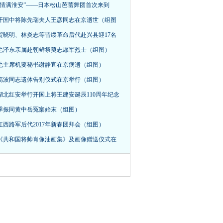
“情满淮安”——日本松山芭蕾舞团首次来到
开国中将陈先瑞夫人王彦同志在京逝世（组图
贺晓明、林炎志等晋绥革命后代赴兴县迎17名
毛泽东亲属赴朝鲜祭奠志愿军烈士（组图）
毛主席机要秘书谢静宜在京病逝（组图）
高波同志遗体告别仪式在京举行（组图）
湖北红安举行开国上将王建安诞辰110周年纪念
季振同黄中岳冤案始末（组图）
红西路军后代2017年新春团拜会（组图）
《共和国将帅肖像油画集》及画像赠送仪式在