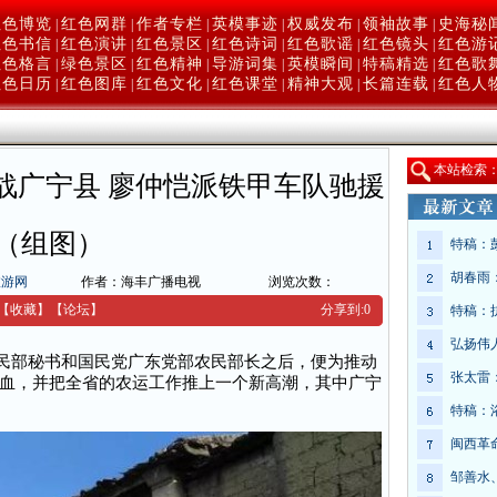
红色博览
红色网群
作者专栏
英模事迹
权威发布
领袖故事
史海秘
|
|
|
|
|
|
红色书信
红色演讲
红色景区
红色诗词
红色歌谣
红色镜头
红色游
|
|
|
|
|
|
红色格言
绿色景区
红色精神
导游词集
英模瞬间
特稿精选
红色歌
|
|
|
|
|
|
红色日历
红色图库
红色文化
红色课堂
精神大观
长篇连载
红色人
|
|
|
|
|
|
本
站检索
战广宁县 廖仲恺派铁甲车队驰援
（组图）
特稿：
胡春雨
旅游网
作者：海丰广播电视
浏览次数：
【收藏】
【
论坛
】
分享到:
0
特稿：
弘扬伟
农民部秘书和国民党广东党部农民部长之后，便为推动
张太雷
血，并把全省的农运工作推上一个新高潮，其中广宁
特稿：
闽西革
邹善水