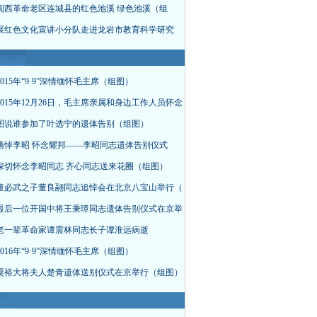
闽西革命老区连城县的红色池溪 绿色池溪（组
展红色文化宣讲小分队走进龙岩市教育科学研究
015年“9·9”深情缅怀毛主席（组图）
015年12月26日，毛主席亲属和身边工作人员怀念
图说谁参加了叶选宁的遗体告别（组图）
痛悼李昭 怀念耀邦——李昭同志遗体告别仪式
深切怀念李昭同志 齐心同志送来花圈（组图）
董必武之子董良翮同志追悼会在北京八宝山举行（
最后一位开国中将王秉璋同志遗体告别仪式在京举
老一辈革命家谭震林同志长子谭淮远病逝
016年“9·9”深情缅怀毛主席（组图）
粟裕大将夫人楚青遗体送别仪式在京举行（组图）