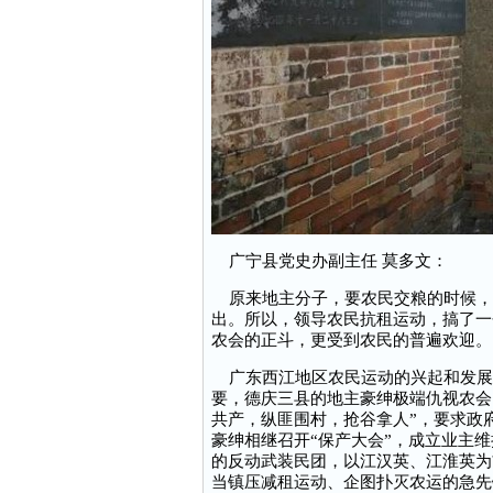
广宁县党史办副主任 莫多文：
原来地主分子，要农民交粮的时候，
出。所以，领导农民抗租运动，搞了一
农会的正斗，更受到农民的普遍欢迎。
广东西江地区农民运动的兴起和发展
要，德庆三县的地主豪绅极端仇视农会
共产，纵匪围村，抢谷拿人”，要求政
豪绅相继召开“保产大会”，成立业主维
的反动武装民团，以江汉英、江淮英为
当镇压减租运动、企图扑灭农运的急先