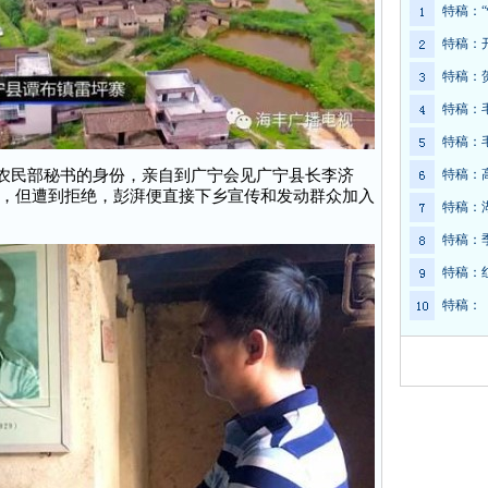
特稿：
特稿：
特稿：
特稿：
特稿：
央农民部秘书的身份，亲自到广宁会见广宁县长李济
特稿：
，但遭到拒绝，彭湃便直接下乡宣传和发动群众加入
特稿：
特稿：
特稿：
特稿：