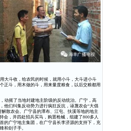
用大斗收，给农民的时候，就用小斗，大斗进小斗
个正斗，用木做的斗，用来量度粮食，以后交粮都用
，动摇了当地封建地主阶级的反动统治。广宁，高
，他们纠集反动势力进行疯狂反抗，诬蔑农会“大倡
府解散农会。广宁县的潭布、江屯、扶溪等地的地主
持会，并四处招兵买马，购置枪械，组建了800多人
首的广宁地主集团，在广宁县长李济源的支持下，充
锋和刽子手。