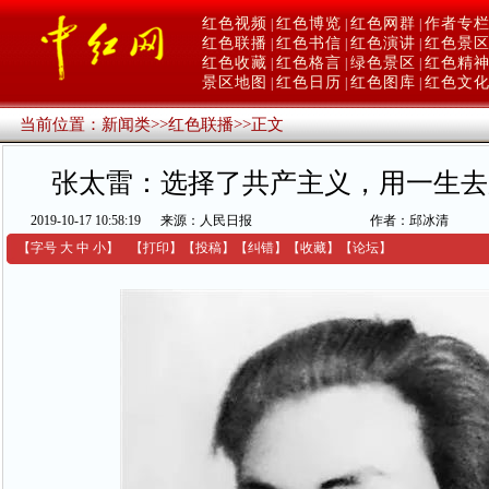
红色视频
红色博览
红色网群
作者专
|
|
|
红色联播
红色书信
红色演讲
红色景
|
|
|
红色收藏
红色格言
绿色景区
红色精
|
|
|
景区地图
红色日历
红色图库
红色文
|
|
|
当前位置：
新闻类
>>
红色联播
>>
正文
张太雷：选择了共产主义，用一生去
2019-10-17 10:58:19
来源：人民日报
作者：邱冰清
【字号
大
中
小
】
【
打印
】
【
投稿
】
【
纠错
】
【收藏】
【
论坛
】