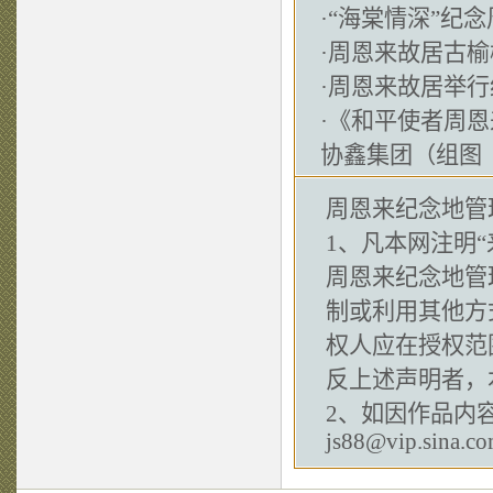
·
“海棠情深”纪
·
周恩来故居古榆
·
周恩来故居举行
·
《和平使者周恩
协鑫集团（组图
周恩来纪念地管
1、凡本网注明“
周恩来纪念地管
制或利用其他方
权人应在授权范
反上述声明者，
2、如因作品内
js88@vip.sina.c