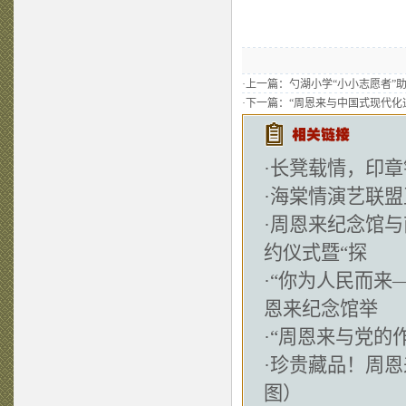
·上一篇：
勺湖小学“小小志愿者”
·下一篇：
“周恩来与中国式现代化
·
长凳载情，印章
·
海棠情演艺联盟
·
周恩来纪念馆与
约仪式暨“探
·
“你为人民而来
恩来纪念馆举
·
“周恩来与党的
·
珍贵藏品！周恩
图）