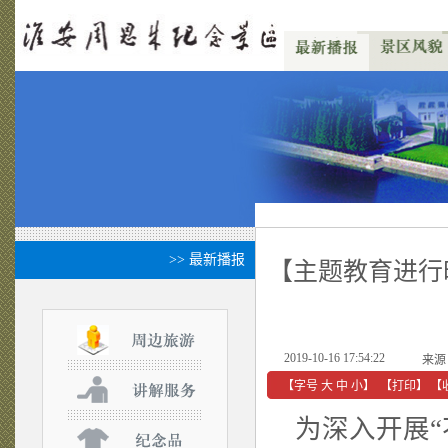
>> 最新播报
【主题教育进行
2019-10-16 17:54:22
来源
【字号
大
中
小
】
【
打印
】
【
为深入开展“