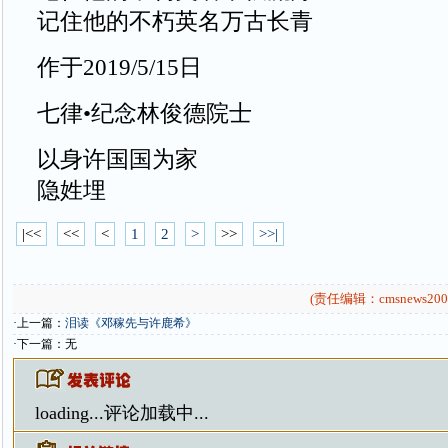
记住他的不朽英名万古长青
作于2019/5/15日
七律•纪念林俊德院士
以身许国国为家
隐姓埋
|<<
<<
<
1
2
>
>>
>>|
(责任编辑：cmsnews200
·上一篇：
泪读《邓稼先与许鹿希》
·下一篇：无
loading...
评论加载中...