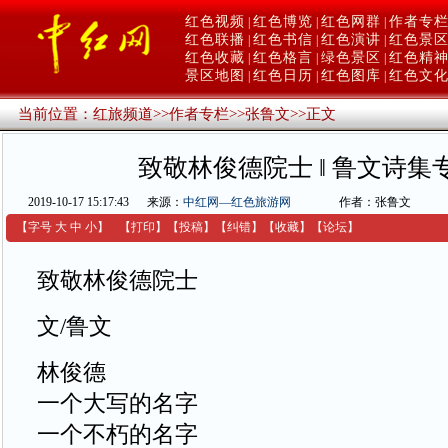
红色视频
红色博览
红色网群
作者专
|
|
|
红色联播
红色书信
红色演讲
红色景
|
|
|
红色收藏
红色格言
绿色景区
红色精
|
|
|
景区地图
红色日历
红色图库
红色文
|
|
|
当前位置：
红旅频道
>>
作者专栏
>>
张鲁文
>>
正文
致敬林俊德院士 ‖ 鲁文诗集
2019-10-17 15:17:43
来源：
中红网—红色旅游网
作者：张鲁文
【字号
大
中
小
】
【
打印
】
【
投稿
】
【
纠错
】
【收藏】
【
论坛
】
致敬林俊德院士
文/鲁文
林俊德
一个大写的名字
一个不朽的名字