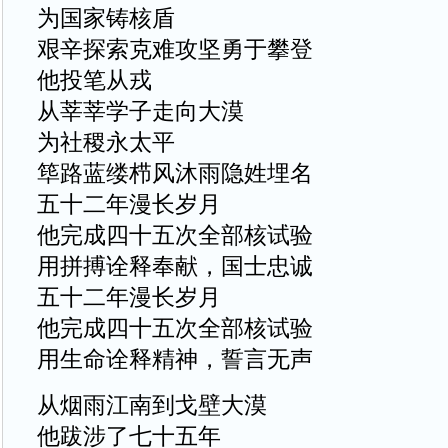
为国家铸核盾
艰辛探索克难攻坚勇于攀登
他投笔从戎
从莘莘学子走向大漠
为社稷永太平
筚路蓝缕栉风沐雨隐姓埋名
五十二年漫长岁月
他完成四十五次全部核试验
用拼搏诠释奉献，国士忠诚
五十二年漫长岁月
他完成四十五次全部核试验
用生命诠释精神，誓言无声
从烟雨江南到戈壁大漠
他跋涉了七十五年