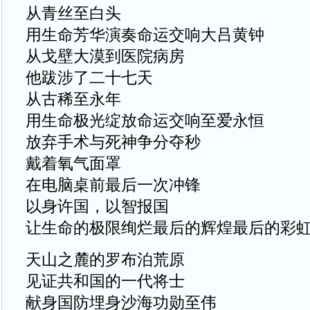
从青丝至白头
用生命芳华演奏命运交响大吕黄钟
从戈壁大漠到医院病房
他跋涉了二十七天
从古稀至永年
用生命极光绽放命运交响至爱永恒
放弃手术与死神争分夺秒
戴着氧气面罩
在电脑桌前最后一次冲锋
以身许国，以智报国
让生命的极限绚烂最后的辉煌最后的彩
天山之麓的罗布泊荒原
见证共和国的一代将士
献身国防埋身沙海功勋至伟