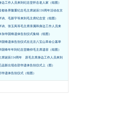
身边工作人员来到纪念堂怀念老人家（组图）
首都各界隆重纪念毛主席诞辰116周年活动在京
，李讷、毛新宇等来到毛主席纪念堂（组图）
李讷、张玉凤等毛主席亲属和身边工作人员来
参加华国锋遗体告别仪式集锦（组图）
华国锋遗体告别仪式在北京八宝山革命公墓举
华国锋年年到纪念堂瞻仰毛主席遗容（组图）
主席诞辰114周年 原毛主席身边工作人员来到
毛远新出现在邵华遗体告别仪式上（图）
邵华遗体告别仪式（组图）