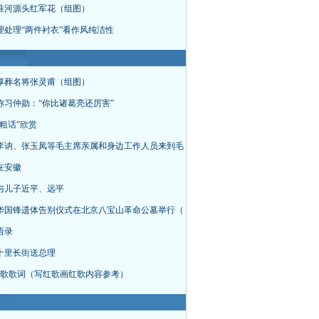
淮河源头红军花（组图）
理处理“两件衬衣”看作风纯洁性
厚葬名将张灵甫（组图）
称习仲勋：“你比诸葛亮还厉害”
粗话”欣赏
李讷、张玉凤等毛主席亲属和身边工作人员来到毛
在安徽
与儿子近平、远平
华国锋遗体告别仪式在北京八宝山革命公墓举行（
语录
十里长街送总理
首红歌歌词（写红歌画红歌内容参考）