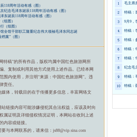
毛主席
辰118周年活动有感（图）
京纪念毛泽东诞辰118周年活动有感（图）
特稿：
泽东诞辰118周年活动有感（图）
行（组图）
9月9
举行（组图）
特稿：
念馆全馆干部职工隆重纪念伟大领袖毛泽东同志诞
业档案”（图）
特稿：
特稿：
特稿：
游网特稿”的所有作品，版权均属中国红色旅游网所
纪念毛
编、复制或利用其他方式使用上述作品。已经本网
特稿：
范围内使用，并注明“来源：中国红色旅游网”。违
律责任。
特稿：
他媒体，转载目的在于传播更多信息，丰富网络文
网站链接内容可能涉嫌侵犯其合法权益，应该及时向
权属证明及详细侵权情况证明，本网站在收到上述
的内容或链接。
网联系的，请来信：js88@vip.sina.com