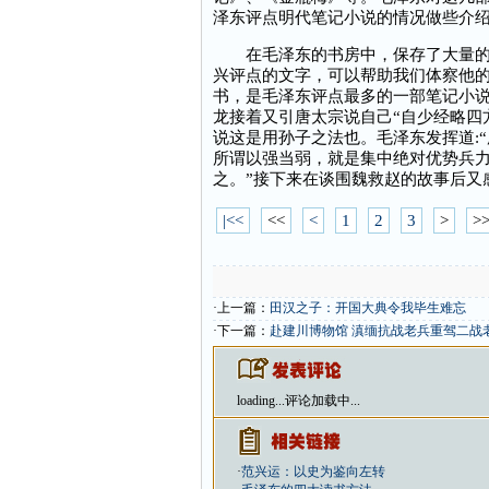
泽东评点明代笔记小说的情况做些介
在毛泽东的书房中，保存了大量的明
兴评点的文字，可以帮助我们体察他
书，是毛泽东评点最多的一部笔记小说
龙接着又引唐太宗说自己“自少经略四
说这是用孙子之法也。毛泽东发挥道:
所谓以强当弱，就是集中绝对优势兵
之。”接下来在谈围魏救赵的故事后又感
|<<
<<
<
1
2
3
>
>
·上一篇：
田汉之子：开国大典令我毕生难忘
·下一篇：
赴建川博物馆 滇缅抗战老兵重驾二战
loading...
评论加载中...
·
范兴运：以史为鉴向左转