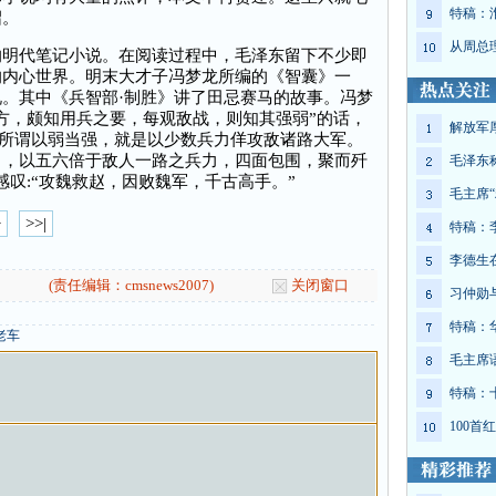
特稿：
绍。
从周总
代笔记小说。在阅读过程中，毛泽东留下不少即
的内心世界。明末大才子冯梦龙所编的《智囊》一
。其中《兵智部·制胜》讲了田忌赛马的故事。冯梦
方，颇知用兵之要，每观敌战，则知其强弱”的话，
解放军
“所谓以弱当强，就是以少数兵力佯攻敌诸路大军。
力，以五六倍于敌人一路之兵力，四面包围，聚而歼
毛泽东
叹:“攻魏救赵，因败魏军，千古高手。”
毛主席“
>
>>|
特稿：
李德生
(责任编辑：cmsnews2007)
关闭窗口
习仲勋
特稿：
老车
毛主席
特稿：
100