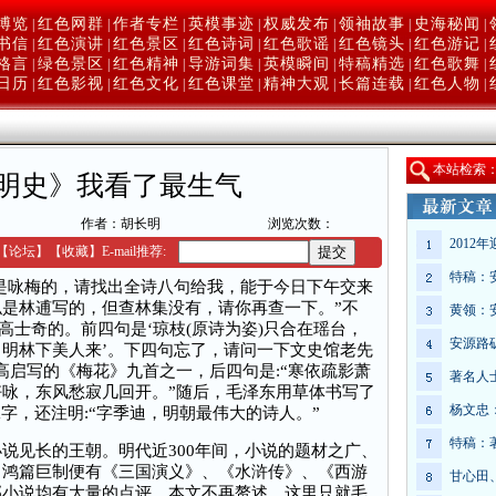
博览
红色网群
作者专栏
英模事迹
权威发布
领袖故事
史海秘闻
|
|
|
|
|
|
|
书信
红色演讲
红色景区
红色诗词
红色歌谣
红色镜头
红色游记
|
|
|
|
|
|
|
格言
绿色景区
红色精神
导游词集
英模瞬间
特稿精选
红色歌舞
|
|
|
|
|
|
|
日历
红色影视
红色文化
红色课堂
精神大观
长篇连载
红色人物
|
|
|
|
|
|
|
本
站检索
明史》我看了最生气
作者：胡长明
浏览次数：
2012
【
论坛
】
【收藏】
E-mail推荐:
特稿：
是咏梅的，请找出全诗八句给我，能于今日下午交来
是林逋写的，但查林集没有，请你再查一下。”不
黄领：
高士奇的。前四句是‘琼枝(原诗为姿)只合在瑶台，
安源路
明林下美人来’。下四句忘了，请问一下文史馆老先
高启写的《梅花》九首之一，后四句是:“寒依疏影萧
著名人
咏，东风愁寂几回开。”随后，毛泽东用草体书写了
杨文忠
字，还注明:“字季迪，明朝最伟大的诗人。”
特稿：
见长的王朝。明代近300年间，小说的题材之广、
。鸿篇巨制便有《三国演义》、《水浒传》、《西游
甘心田
部小说均有大量的点评，本文不再赘述。这里只就毛