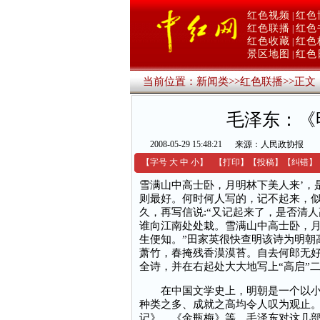
红色视频
红色
|
红色联播
红色
|
红色收藏
红色
|
景区地图
红色
|
当前位置：
新闻类
>>
红色联播
>>
正文
毛泽东：《
2008-05-29 15:48:21
来源：人民政协报
【字号
大
中
小
】
【
打印
】
【
投稿
】
【
纠错
】
雪满山中高士卧，月明林下美人来’，
则最好。何时何人写的，记不起来，似
久，再写信说:“又记起来了，是否清人
谁向江南处处栽。雪满山中高士卧，月
生便知。”田家英很快查明该诗为明朝
萧竹，春掩残香漠漠苔。自去何郎无好
全诗，并在右起处大大地写上“高启”二
在中国文学史上，明朝是一个以小说
种类之多、成就之高均令人叹为观止
记》、《金瓶梅》等。毛泽东对这几