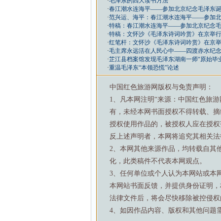
·
毛泽东的四大读书方法
·
春江潮水连海平——参加北京纪念毛泽东诞
·
范兴运、海平：春江潮水连海平——参加北
·
特稿：春江潮水连海平——参加北京纪念毛
·
特稿：文怀沙《毛泽东诗词吟赏》在京举
·
红笔杆：文怀沙《毛泽东诗词吟赏》在京
·
毛主席永远活在人民心中——四渡赤水纪
·
芷江县档案馆发现毛泽东湖南一师“原始毕
·
重温毛泽东“本领恐慌”论述
中国红色旅游网版权与免责声明：
1、凡本网注明“来源：中国红色旅
有，未经本网书面授权不得转载、摘
授权使用作品的，被授权人应在授权
反上述声明者，本网将追究其相关法
2、本网其他来源作品，均转载自其
化，此类稿件不代表本网观点。
3、任何单位或个人认为本网站或本
本网站书面反馈，并提供身份证明，
法律文件后，将会尽快移除被控侵权
4、如因作品内容、版权和其他问题需要与本