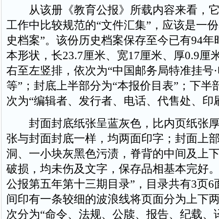
从该册《教育公报》所载内容来看，它
工作中比较规范的“文件汇集”，应该是一份
史档案”。该份历史档案保存至今已有94年
本形状，长23.7厘米、宽17厘米、厚0.9
右至左竖排，依次为“中国邮务局特准挂号·
等”；封底上半部分为“本报价目表”；下半
次为“编辑者、发行者、电话、代售处、印
封面封底纸张呈蓝灰色，比内页纸张厚
张与封面封底一样，均两面印字；封面上部
洞、一小块灰黑色污渍，脊背的中间及上下
破损，均未伤及文字，保存品相基本完好。
公报第五年第十三期目录”，目录共有3页6
间印有一条较细的波浪线将页面分为上下
次分为“命令、法规、公牍、报告、纪载、译