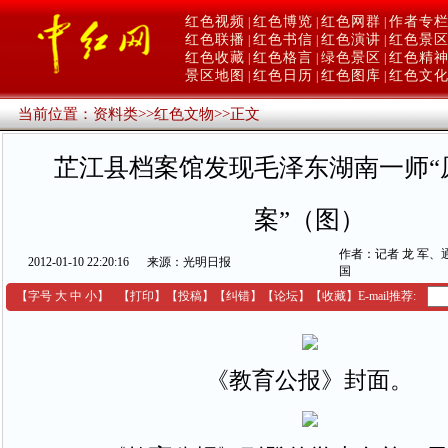
红色视频
红色博览
红色网群
作者专
|
|
|
红色联播
红色书信
红色演讲
红色景
|
|
|
红色收藏
红色格言
绿色景区
红色精
|
|
|
景区地图
红色日历
红色图库
红色文
|
|
|
当前位置：
资料类
>>
红色文物
>>
正文
芷江县档案馆发现毛泽东湖南一师“
案”（图）
作者：记者 龙 军、
2012-01-10 22:20:16
来源：光明日报
国
【字号
大
中
小
】
【
打印
】
【
投稿
】
【
纠错
】
【
论坛
】
【收藏】
E-mail推荐:
《教育公报》封面。