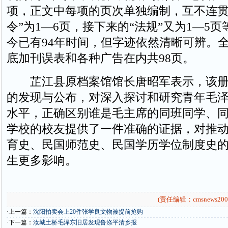
项，正文中每项的页次单独编制，互不连贯
令”为1—6页，接下来的“法规”又为1—5
今已有94年时间，但字迹依然清晰可辨。
底加刊误表和各种广告在内共98页。
芷江县原档案馆馆长唐昭军表示，该册
的发现与公布，对深入探讨和研究青年毛
水平，正确区别谁是毛主席的同班同学、
学校的校友提供了一件准确的证据，对推
育史、民国师范史、民国学历学位制度史
生更多影响。
(责任编辑：cmsnews200
·上一篇：
沈阳拍卖会上20件张学良文物被提前抢购
·下一篇：
汝城土桥毛泽东旧居发现鲁涤平清乡报