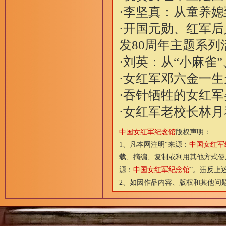
·
李坚真：从童养媳
·
开国元勋、红军后
发80周年主题系列
·
刘英：从“小麻雀
·
女红军邓六金一生
·
吞针牺牲的女红军
·
女红军老校长林月
中国女红军纪念馆
版权声明：
1、凡本网注明“来源：
中国女红军
载、摘编、复制或利用其他方式使
源：
中国女红军纪念馆
”。违反上
2、如因作品内容、版权和其他问题需要与