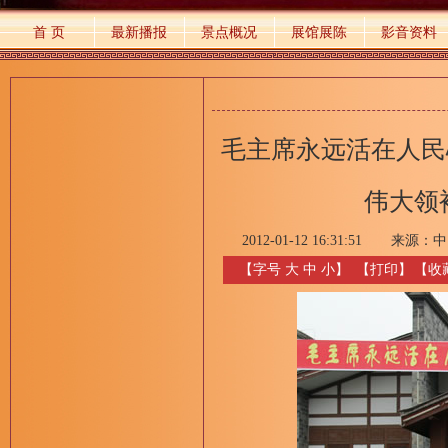
首 页
最新播报
景点概况
展馆展陈
影音资料
毛主席永远活在人民
伟大领
2012-01-12 16:31:51
来源：
中
【字号
大
中
小
】
【
打印
】
【收