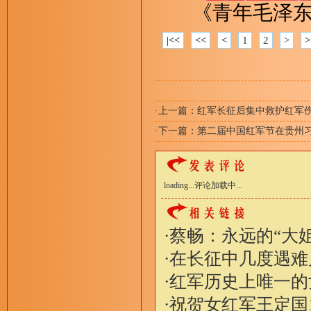
《青年毛泽
|<<
<<
<
1
2
>
>
·上一篇：
红军长征后集中救护红军
·下一篇：
第二届中国红军节在贵州
loading...
评论加载中...
·
蔡畅：永远的“大
·
在长征中几度遇难
·
红军历史上唯一的
·
祝贺女红军王定国