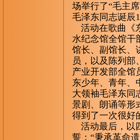
场举行了“毛主
毛泽东同志诞辰1
活动在歌曲《东
水纪念馆全馆干
馆长、副馆长、
员，以及陈列部
产业开发部全馆
东少年、青年、
大领袖毛泽东同
景剧、朗诵等形
得到了一次很好
活动最后，以四
誓：“秉承革命