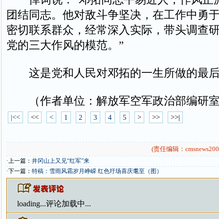
团结同志。他对敌斗争坚决，在工作中勇
密切联系群众，经常深入实际，带头调查
党的三大作风的模范。”
这是党和人民对邓拓的一生所做的最后
（作者单位：解放军空军政治部编研室
|<<
<<
<
1
2
3
4
5
>
>>
>>|
(责任编辑：cmsnews200
·上一篇：
井冈山上又见“红军”来
·下一篇：
特稿：雪雨风霜岁月峥嵘 红色圩场喜庆耄至（图）
loading...
评论加载中...