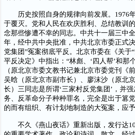
历史按照自身的规律向前发展。1976年
于覆灭。党和人民在欢庆胜利、总结教训
念那些惨遭不幸的同志。中共十一届三中全会
年，经中共中央批准，中共北京市委正式决
党集团”冤案彻底平反。北京市委在《关于“
平反决定》中指出：“林彪、‘四人帮’和那
（原北京市委文教书记兼北京市委党刊《
吴晗（原北京市副市长）、廖沫沙（原北
长）三同志是所谓‘三家村反党集团’，并
务、反革命分子种种罪名，完全是出于篡
的而有组织、有计划地制造的大冤案，应予
不久《燕山夜话》重新出版，发行达10
的重要学术著作、政论和诗词、散文，经