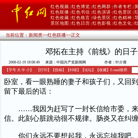
红色视频
红色博览
红色网群
作者专栏
|
|
|
|
红色联播
红色书信
红色演讲
红色景区
|
|
|
|
红色收藏
红色格言
绿色景区
红色精神
|
|
|
|
景区地图
红色日历
红色影视
红色文化
|
|
|
|
当前位置：
新闻类
>>
红色联播
>>
正文
邓拓在主持《前线》的日子
2008-02-19 18:08:49
来源：中国共产党新闻网
作者：叶介甫
【字号
大
中
小
】
【
打印
】
【
投稿
】
【
纠错
】
【
论坛
】
【收藏】
E-mail推荐:
卧室，看一眼熟睡的妻子和孩子们，又回
留下最后的话：
……我因为赶写了一封长信给市委，来
信。此刻心脏跳动很不规律。肠炎又在纠
你们永远不要想起我，永远忘掉我吧。