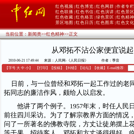
红色视频
红色博览
红色网群
作者专
|
|
|
红色联播
红色书信
红色演讲
红色景
|
|
|
红色收藏
红色格言
绿色景区
红色精
|
|
|
景区地图
红色日历
红色图库
红色文
|
|
|
当前位置：
新闻类
>>
红色精神
>>
正文
从邓拓不沾公家便宜说起
2010-06-21 17:49:44
来源：人民网-《人民日报》
作者：季音
【字号
大
中
小
】
【
打印
】
【
投稿
】
【
纠错
】
【
论坛
】
【收藏】
E-mail推荐:
日前，与一位曾经和邓拓一起工作过的老
拓同志的廉洁作风，颇给人以启发。
他讲了两个例子。1957年末，时任人民
前往四川采访。为了了解宗教界方面的情况
问了一所著名的佛教寺院，方丈让徒弟摆上
等干果，招待客人。邓拓和方丈谈得很好。