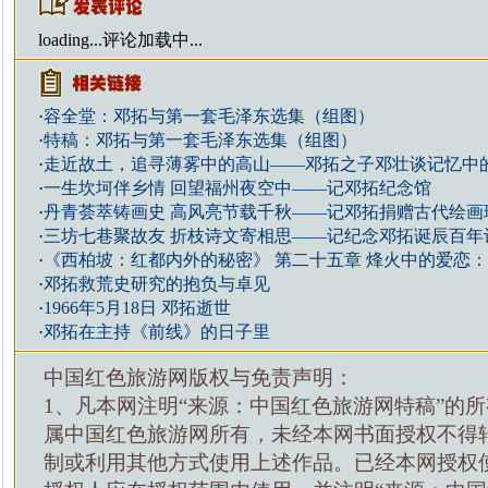
loading...
评论加载中...
·
容全堂：邓拓与第一套毛泽东选集（组图）
·
特稿：邓拓与第一套毛泽东选集（组图）
·
走近故土，追寻薄雾中的高山——邓拓之子邓壮谈记忆中
·
一生坎坷伴乡情 回望福州夜空中——记邓拓纪念馆
·
丹青荟萃铸画史 高风亮节载千秋——记邓拓捐赠古代绘画
·
三坊七巷聚故友 折枝诗文寄相思——记纪念邓拓诞辰百年
·
《西柏坡：红都内外的秘密》 第二十五章 烽火中的爱恋
·
邓拓救荒史研究的抱负与卓见
·
1966年5月18日 邓拓逝世
·
邓拓在主持《前线》的日子里
中国红色旅游网版权与免责声明：
1、凡本网注明“来源：中国红色旅游网特稿”的
属中国红色旅游网所有，未经本网书面授权不得
制或利用其他方式使用上述作品。已经本网授权