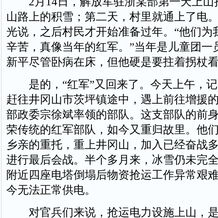
2月14日，解放军驻浙某部第一天上山
山路上的积雪；第二天，村里就通上了电
光说，之后村民才开始准备过年。“他们为
辛苦，真像当年的红军。”当年是儿童团一员
新平尽管卧病在床，但他硬是要拄着拐杖
是的，“红军”又回来了。今天上午，记
赶往井冈山市茨坪镇途中，遇上前往增援
部政委宗徐斌率领的部队。这支部队的前
荣传统的红军部队，如今又重归故里。他
乡亲的重托，重上井冈山，加入已经奋战
进行最后会战。半个多月来，冰雪仍未完
附近四座电塔倒塌后物资抢运工作异常艰
今无法正常供电。
对官兵们来说，抢运电力设施上山，是