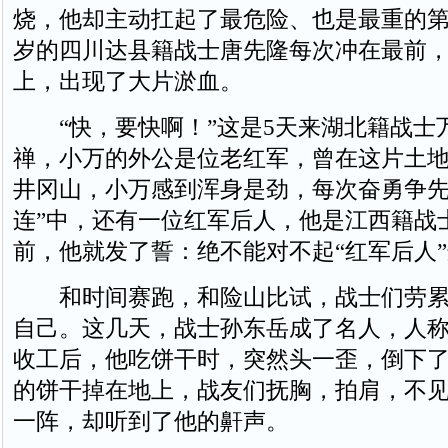
烧，他却主动扛起了最危险、也是最重的第
岁的四川达县籍战士唐先隆每次冲在最前
上，出现了大片淤血。
“快，要快啊！”这是5天来湖北籍战士
禅，小万的外公是位老红军，曾在这片土
井冈山，小万感到浑身是劲，每次奋勇争先
连”中，还有一位红军后人，他是江西籍战
前，他就发了誓：绝不能对不起“红军后人
和时间赛跑，和险山比试，战士们劳累
自己。这几天，战士孙东岳成了名人，人称
收工后，他吃饼干时，突然头一歪，倒下
的饼干掉在地上，战友们抚胸，拍肩，不
一阵，却听到了他的鼾声。