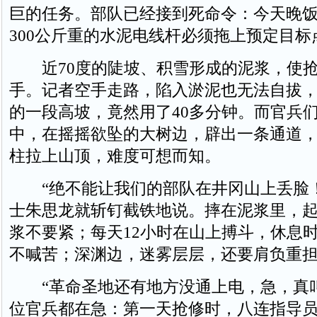
巨的任务。部队已经接到死命令：今天晚饭
300公斤重的水泥电线杆必须拖上预定目标
近70度的陡坡、积雪形成的泥浆，使抢
手。记者空手走路，陷入淤泥也无法自拔，
的一段高坡，竟然用了40多分钟。而官兵
中，在摇摇欲坠的大树边，辟出一条通道
柱拉上山顶，难度可想而知。
“绝不能让我们的部队在井冈山上丢脸！
士朱思龙就斩钉截铁地说。摔在泥浆里，
浆不要紧；每天12小时在山上搏斗，休息
不喊苦；深渊边，迷雾层层，还要肩负重
“革命圣地还有地方没通上电，急，真叫
位官兵都在急：第一天抢修时，八连指导