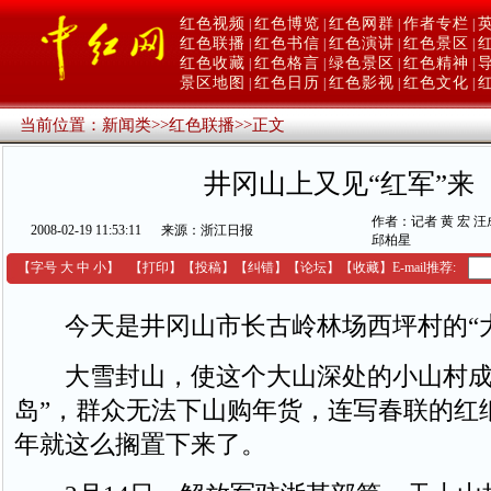
红色视频
红色博览
红色网群
作者专栏
|
|
|
|
红色联播
红色书信
红色演讲
红色景区
|
|
|
|
红色收藏
红色格言
绿色景区
红色精神
|
|
|
|
景区地图
红色日历
红色影视
红色文化
|
|
|
|
当前位置：
新闻类
>>
红色联播
>>
正文
井冈山上又见“红军”来
作者：记者 黄 宏 汪
2008-02-19 11:53:11
来源：浙江日报
邱柏星
【字号
大
中
小
】
【
打印
】
【
投稿
】
【
纠错
】
【
论坛
】
【收藏】
E-mail推荐:
今天是井冈山市长古岭林场西坪村的“大
大雪封山，使这个大山深处的小山村成
岛”，群众无法下山购年货，连写春联的红
年就这么搁置下来了。