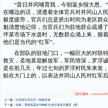
“昔日井冈哺育我，今朝返乡报大恩。”
在嘴边的话，浸透着全体官兵对井冈山人
极度疲劳，官兵们总是挤出时间为老区群
魁清楚地记得，当官兵们为驻地群众疏通
坪菜市场下水道时，无数群众涌上来，握
他们是当代的“红军”。
在部队的驻地门口，一幅巨大的对联特
救灾，圣地喜迎解放军，军民情深，罗浮诚
是在前几天，年过七旬的罗浮村民朱来发
贴在大门上的，以表达井冈山人民对红军
(责任编辑：cmsnews200
·上一篇：
93岁老红军抗灾一线敬米酒
·下一篇：
特稿：雪雨风霜岁月峥嵘 红色圩场喜庆耄至（图）