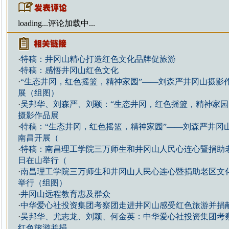
loading...
评论加载中...
·
特稿：井冈山精心打造红色文化品牌促旅游
·
特稿：感悟井冈山红色文化
·
“生态井冈，红色摇篮，精神家园”——刘森严井冈山摄影
展（组图）
·
吴邦华、刘森严、刘颖：“生态井冈，红色摇篮，精神家园
摄影作品展
·
特稿：“生态井冈，红色摇篮，精神家园”——刘森严井冈
南昌开展（
·
特稿：南昌理工学院三万师生和井冈山人民心连心暨捐助
日在山举行（
·
南昌理工学院三万师生和井冈山人民心连心暨捐助老区文
举行（组图）
·
井冈山远程教育惠及群众
·
中华爱心社投资集团考察团走进井冈山感受红色旅游并捐
·
吴邦华、尤志龙、刘颖、何金英：中华爱心社投资集团考
红色旅游并捐