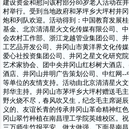
建设资金和慰问该村部分80岁老人活动在
村举行。受到当地政府和茅坪乡大坪村井冈
炮和列队欢迎。活动得到：中国教育发展桂
基金、北京清清星火文化传媒有限公司、中
会农村工作部、浙江龙越管业集团公司、井
工艺品开发公司、井冈山市黄洋界文化传媒
爱心社投资集团公司、井冈之星文化研究院
艺术家协会、团中央井冈山红杉树大酒店、
酒店、井冈山井明广告策划公司、中红网--
等单位的友情支持。活动由北京清清星火文
邦华主持。井冈山市茅坪乡大坪村赠送毛主
野火烧不尽，春风吹又生，纪念毛主席诞辰1
义的、友谊长青的传承井冈山革命精神红色文
冈山翠竹种植在南昌理工学院英雄校区。祝
三万师生竹报平安、做大做强。下面是南昌