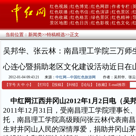
红色视频
红色博览
红色网群
作者专栏
|
|
|
|
红色联播
红色书信
红色演讲
红色景区
|
|
|
|
红色收藏
红色格言
绿色景区
红色精神
|
|
|
|
景区地图
红色日历
红色影视
红色文化
|
|
|
|
当前位置：
新闻类
>>
特稿精选
>>
正文
吴邦华、张云林：南昌理工学院三万师
心连心暨捐助老区文化建设活动近日在
2012-01-04 09:43:21
来源：
中红网—中国红色旅游网
作者：吴邦华、张云
【字号
大
中
小
】
【
打印
】
【
投稿
】
【
纠错
】
【
论坛
】
【收藏】
E-mail推荐:
中红网江西井冈山2012年1月2日电（吴
2011年12月31日，受南昌理工学院理事
托，南昌理工学院高级顾问张云林代表南昌
生对井冈山人民的深情厚爱，捐助井冈山茅