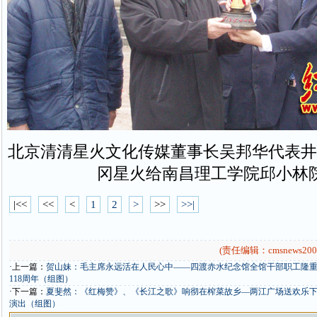
北京清清星火文化传媒董事长吴邦华代表井
冈星火给南昌理工学院邱小林
|<<
<<
<
1
2
>
>>
>>|
(责任编辑：cmsnews200
·上一篇：
贺山妹：毛主席永远活在人民心中——四渡赤水纪念馆全馆干部职工隆
118周年（组图）
·下一篇：
夏斐然：《红梅赞》、《长江之歌》响彻在榨菜故乡—两江广场送欢乐下基
演出（组图）