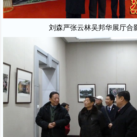
刘森严张云林吴邦华展厅合