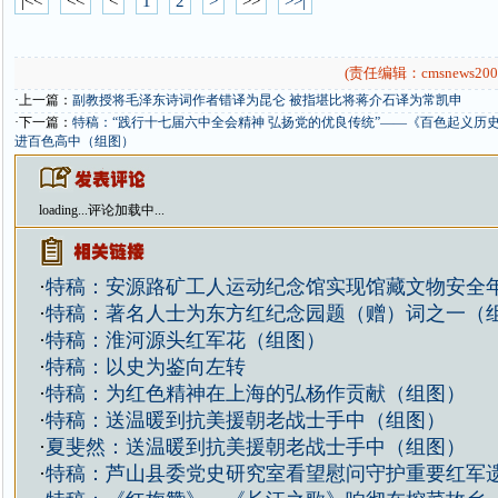
|<<
<<
<
1
2
>
>>
>>|
(责任编辑：cmsnews200
·上一篇：
副教授将毛泽东诗词作者错译为昆仑 被指堪比将蒋介石译为常凯申
·下一篇：
特稿：“践行十七届六中全会精神 弘扬党的优良传统”——《百色起义历
进百色高中（组图）
loading...
评论加载中...
·
特稿：安源路矿工人运动纪念馆实现馆藏文物安全
·
特稿：著名人士为东方红纪念园题（赠）词之一（
·
特稿：淮河源头红军花（组图）
·
特稿：以史为鉴向左转
·
特稿：为红色精神在上海的弘杨作贡献（组图）
·
特稿：送温暖到抗美援朝老战士手中（组图）
·
夏斐然：送温暖到抗美援朝老战士手中（组图）
·
特稿：芦山县委党史研究室看望慰问守护重要红军