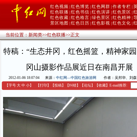
红色视频
红色博览
红色网群
作者专栏
|
|
|
|
红色联播
红色书信
红色演讲
红色景区
|
|
|
|
红色收藏
红色格言
绿色景区
红色精神
|
|
|
|
景区地图
红色日历
红色影视
红色文化
|
|
|
|
当前位置：
新闻类
>>
红色联播
>>
正文
特稿：“生态井冈，红色摇篮，精神家园
冈山摄影作品展近日在南昌开展
2012-01-06 18:07:04
来源：
中红网—中国红色旅游网
作者：吴邦华、刘森
【字号
大
中
小
】
【
打印
】
【
投稿
】
【
纠错
】
【
论坛
】
【收藏】
E-mail推荐: