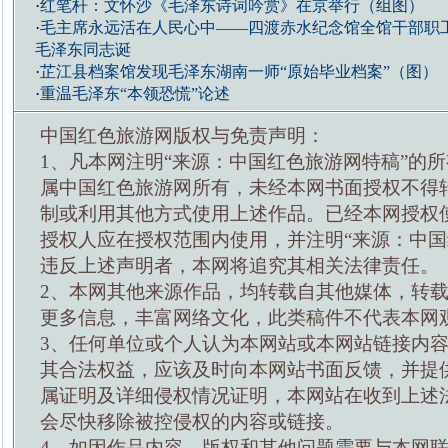
·
红笔杆：文怀沙《毛泽东诗词吟赏》在京举行（组图）
·
毛主席永远活在人民心中——四渡赤水纪念馆全馆干部职
毛泽东同志诞
·
芷江县档案馆发现毛泽东湖南一师“原始毕业档案”（图）
·
重温毛泽东“本领恐慌”论述
中国红色旅游网版权与免责声明：
1、凡本网注明“来源：中国红色旅游网特稿”的
属中国红色旅游网所有，未经本网书面授权不得
制或利用其他方式使用上述作品。已经本网授权
授权人应在授权范围内使用，并注明“来源：中国
违反上述声明者，本网将追究其相关法律责任。
2、本网其他来源作品，均转载自其他媒体，转
更多信息，丰富网络文化，此类稿件不代表本网
3、任何单位或个人认为本网站或本网站链接内
其合法权益，应该及时向本网站书面反馈，并提
属证明及详细侵权情况证明，本网站在收到上述
会尽快移除被控侵权的内容或链接。
4、如因作品内容、版权和其他问题需要与本网