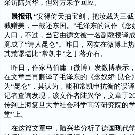
采访陆兴华，但对方未予回应。
晨报讯
“安得倚天抽宝剑，把汝裁为三截
截赠美，一截还东国。”毛泽东的词作《念
人口，不过，当它由德文被一名副教授译
竟成了“诗人昆仑”。昨日，网友在微博上
其荒谬堪比“常凯申”之于蒋介石。
昨日，作家马伯庸（微博）发微博表示，
在文章里再翻译了毛泽东的《念奴娇·昆仑
为“昆仑”，其认为，能和常凯申抗衡的误
记者查询发现，该文作者陆兴华，文章于200
传到上海复旦大学社会科学高等研究院的学
堂”上。
在这篇文章中，陆兴华分析了德国现代学