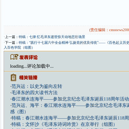
(责任编辑：cmsnews200
·上一篇：
特稿：七律.忆毛泽东逝世惊天动地悲壮场景
·下一篇：
特稿：“践行十七届六中全会精神 弘扬党的优良传统”——《百色起义历
入百色学院（组图）
loading...
评论加载中...
·
范兴运：以史为鉴向左转
·
毛泽东的四大读书方法
·
春江潮水连海平——参加北京纪念毛泽东诞辰118周年活
·
范兴运、海平：春江潮水连海平——参加北京纪念毛泽东诞
感（图）
·
特稿：春江潮水连海平——参加北京纪念毛泽东诞辰118
·
特稿：文怀沙《毛泽东诗词吟赏》在京举行（组图）