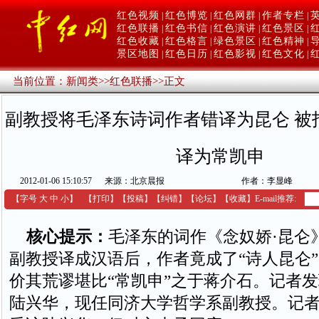
红色视频
红色博览
红色网群
作者专栏
|
|
|
|
红色联播
红色书信
红色演讲
红色景区
|
|
|
|
红色收藏
红色格言
绿色景区
红色精神
|
|
|
|
景区地图
红色日历
红色影视
红色文化
|
|
|
|
当前位置：
新闻类
>>
红色联播
>>
正文
副教授将毛泽东诗词作者错译为昆仑 被
译为常凯申
2012-01-06 15:10:57
来源：北京晨报
作者：李显峰
【字号
大
中
小
】
【
打印
】
【
投稿
】
【
纠错
】
【
论坛
】
【收藏】
E-mail推荐:
核心提示：
毛泽东的词作《念奴娇·昆仑
副教授译成汉语后，作者竟成了“诗人昆仑
价其荒谬堪比“常凯申”之于蒋介石。记者
陆兴华，现任同济大学哲学系副教授。记