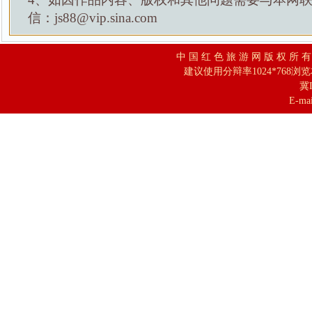
信：js88@vip.sina.com
中 国 红 色 旅 游 网 版 权 所 
建议使用分辩率1024*768浏
冀I
E-mai