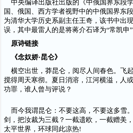
中央编译出版社出版的《中俄国界东段学
国、俄国、西方学者视野中的中俄国界东
为清华大学历史系副主任王奇，该书中出
误，其中最雷人的是将蒋介石译为“常凯申”
原诗链接
《念奴娇·昆仑》
横空出世，莽昆仑，阅尽人间春色。飞起
搅得周天寒彻。夏日消溶，江河横溢，人
功罪，谁人曾与评说？
而今我谓昆仑：不要这高，不要这多雪。
剑，把汝裁为三截？一截遗欧，一截赠美
太平世界，环球同此凉热!