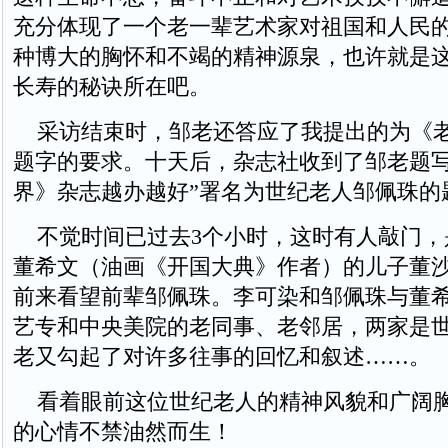
充分体现了一个老一辈艺术家对祖国和人民
种博大的胸怀和不竭的精神源泉，也许就是
长寿的秘诀所在吧。
采访结束时，邹老还答应了我提出的为《
题字的要求。十天后，杂志社收到了邹老题写
界》杂志越办越好”署名为世纪老人邹佩珠的
不觉时间已过去3个小时，这时有人敲门，
董希文（油画《开国大典》作者）的儿子董
前来看望前辈邹佩珠。李可染和邹佩珠与董
艺专和中央美院的老同事、老邻居，两家是
老又勾起了对许多往事的回忆和叙述……。
看着眼前这位世纪老人的精神风貌和广阔
的心情不禁油然而生！