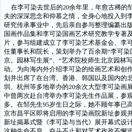
在李可染去世后的20余年里，年愈古稀的
夫的深深思念和仰慕之情，全身心地投入到
研究传承事业中，先后亲自参与整理编纂出
国画作品集和李可染国画艺术研究教学专著
片，参与组建成立了李可染艺术基金会、李
任董事长和院长，策划举办了百余期“李可染国
京。园林写生展”、“艺术院校师生北京园林写
动。为向海内外介绍李可染的绘画艺术和创
划并出席了在台湾、香港、韩国以及国内的
圳、杭州等多地举办的20余次大型李可染画
中曾两次赴台湾举办李可染先生作品展，参观
多。在邹先生95岁生日之际，她不顾年事已
京市昌平区即将启用的李可染画院新址参观
新址揭幕式暨《李可染与当代》展开幕式设
这种生命不息，奋斗不止和对艺术孜孜不懈