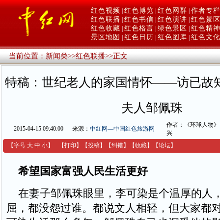
红色视频
红色博览
红色网群
作者专
|
|
|
红色联播
红色书信
红色演讲
红色景
|
|
|
红色收藏
红色格言
绿色景区
红色精
|
|
|
景区地图
红色日历
红色图库
红色文
|
|
|
当前位置：
新闻类
>>
红色联播
>>
正文
特稿：世纪老人的家国情怀——访已故
夫人邹佩珠
作者：《环球人物》
2015-04-15 09:40:00
来源：
中红网—中国红色旅游网
兴
【字号
大
中
小
】
【
打印
】
【
投稿
】
【
纠错
】
【收藏】
【
论坛
】
希望国家富强人民生活更好
在妻子邹佩珠眼里，李可染是个温厚的人
屈，都没怨过谁。都说文人相轻，但大家都