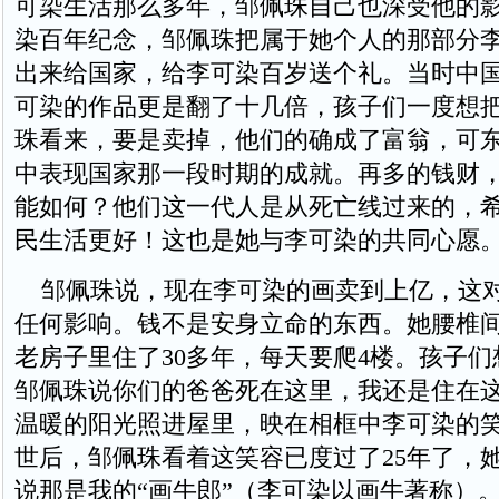
可染生活那么多年，邹佩珠自己也深受他的影响
染百年纪念，邹佩珠把属于她个人的那部分
出来给国家，给李可染百岁送个礼。当时中
可染的作品更是翻了十几倍，孩子们一度想
珠看来，要是卖掉，他们的确成了富翁，可
中表现国家那一段时期的成就。再多的钱财
能如何？他们这一代人是从死亡线过来的，
民生活更好！这也是她与李可染的共同心愿
邹佩珠说，现在李可染的画卖到上亿，这
任何影响。钱不是安身立命的东西。她腰椎
老房子里住了30多年，每天要爬4楼。孩子
邹佩珠说你们的爸爸死在这里，我还是住在
温暖的阳光照进屋里，映在相框中李可染的
世后，邹佩珠看着这笑容已度过了25年了，
说那是我的“画牛郎”（李可染以画牛著称）