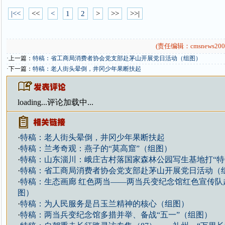
|<<
<<
<
1
2
>
>>
>>|
(责任编辑：cmsnews200
·上一篇：
特稿：省工商局消费者协会党支部赴茅山开展党日活动（组图）
·下一篇：
特稿：老人街头晕倒，井冈少年果断扶起
loading...
评论加载中...
·
特稿：老人街头晕倒，井冈少年果断扶起
·
特稿：兰考奇观：燕子的“莫高窟”（组图）
·
特稿：山东淄川：峨庄古村落国家森林公园写生基地打“特
·
特稿：省工商局消费者协会党支部赴茅山开展党日活动（
·
特稿：生态画廊 红色两当——两当兵变纪念馆红色宣传队
图）
·
特稿：为人民服务是吕玉兰精神的核心（组图）
·
特稿：两当兵变纪念馆多措并举、备战“五一”（组图）