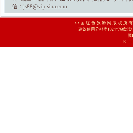
信：js88@vip.sina.com
中 国 红 色 旅 游 网 版 权 所 
建议使用分辩率1024*768浏
冀I
E-mai