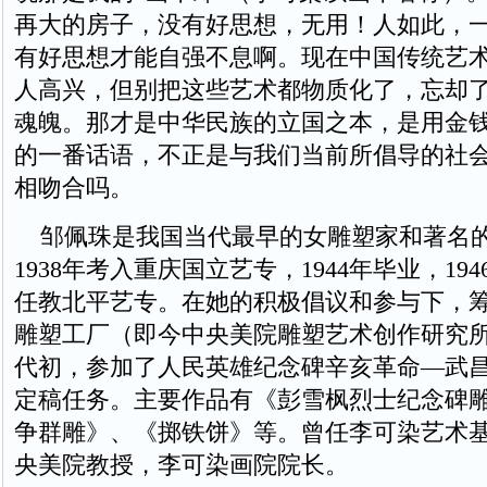
再大的房子，没有好思想，无用！人如此，
有好思想才能自强不息啊。现在中国传统艺
人高兴，但别把这些艺术都物质化了，忘却
魂魄。那才是中华民族的立国之本，是用金
的一番话语，不正是与我们当前所倡导的社
相吻合吗。
邹佩珠是我国当代最早的女雕塑家和著名
1938年考入重庆国立艺专，1944年毕业，19
任教北平艺专。在她的积极倡议和参与下，
雕塑工厂（即今中央美院雕塑艺术创作研究所）
代初，参加了人民英雄纪念碑辛亥革命—武
定稿任务。主要作品有《彭雪枫烈士纪念碑
争群雕》、《掷铁饼》等。曾任李可染艺术
央美院教授，李可染画院院长。