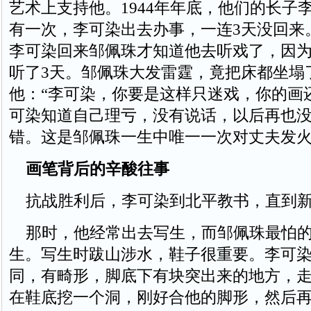
艺术上支持他。1944年年底，他们的长子
有一次，李可染出去办事，一连3天没回来
李可染回来邹佩珠才知道他去听戏了，因
听了3天。邹佩珠大发雷霆，竟把床都坐塌
他：“李可染，你要是这样只迷戏，你的画
可染知道自己理亏，没有说话，以后再也
错。这是邹佩珠一生中唯一一次对丈夫发
画笔背后的辛酸往事
抗战胜利后，李可染到北平教书，直到新
那时，他经常出去写生，而邹佩珠最怕的
生。写生时跋山涉水，鞋子很重要。李可
同，有畸形，脚底下有块突出来的地方，
在鞋底挖一个洞，刚好合他的脚形，然后