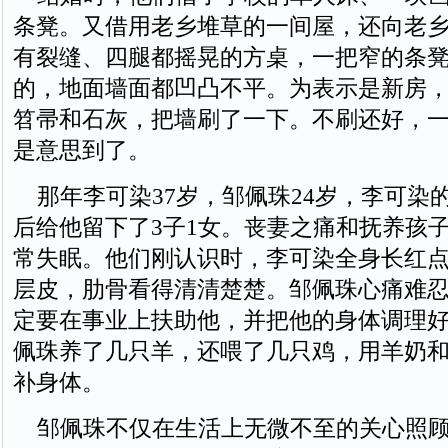
条凳。又借用老乡堆草的一间屋，还向老
有裂缝、四腿都摇晃的方桌，一把窄的条
的，地面墙面都凹凸不平。为表示是新房
笤帚和石灰，把墙刷了一下。不刷还好，
是意思到了。
那年李可染37岁，邹佩珠24岁，李可染
后给他留下了3子1女。丧妻之痛和抚养孩
常失眠。他们刚认识时，李可染全身长红
层皮，肋骨看得清清楚楚。邹佩珠心痛难
定要在事业上扶助他，并把他的身体调理
佩珠养了几只羊，还喂了几只鸡，用羊奶
补身体。
邹佩珠不仅在生活上无微不至的关心照顾