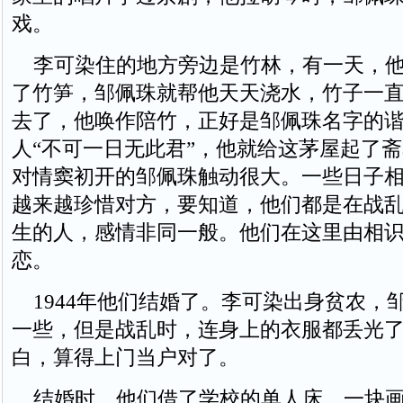
戏。
李可染住的地方旁边是竹林，有一天，他
了竹笋，邹佩珠就帮他天天浇水，竹子一
去了，他唤作陪竹，正好是邹佩珠名字的
人“不可一日无此君”，他就给这茅屋起了斋
对情窦初开的邹佩珠触动很大。一些日子
越来越珍惜对方，要知道，他们都是在战
生的人，感情非同一般。他们在这里由相
恋。
1944年他们结婚了。李可染出身贫农，
一些，但是战乱时，连身上的衣服都丢光
白，算得上门当户对了。
结婚时，他们借了学校的单人床、一块画