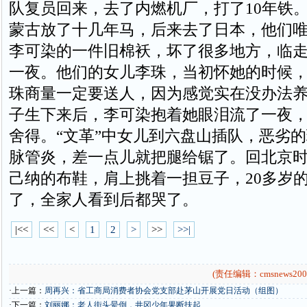
队复员回来，去了内燃机厂，打了10年铁
蒙古放了十几年马，后来去了日本，他们
李可染的一件旧棉袄，坏了很多地方，临
一夜。他们的女儿李珠，当初怀她的时候
珠商量一定要送人，因为感觉实在没办法
子生下来后，李可染抱着她眼泪流了一夜
舍得。“文革”中女儿到六盘山插队，恶劣
脉管炎，差一点儿就把腿给锯了。回北京
己纳的布鞋，肩上挑着一担豆子，20多岁
了，全家人看到后都哭了。
|<<
<<
<
1
2
>
>>
>>|
(责任编辑：cmsnews200
·上一篇：
周再兴：省工商局消费者协会党支部赴茅山开展党日活动（组图）
·下一篇：
刘丽娜：老人街头晕倒，井冈少年果断扶起