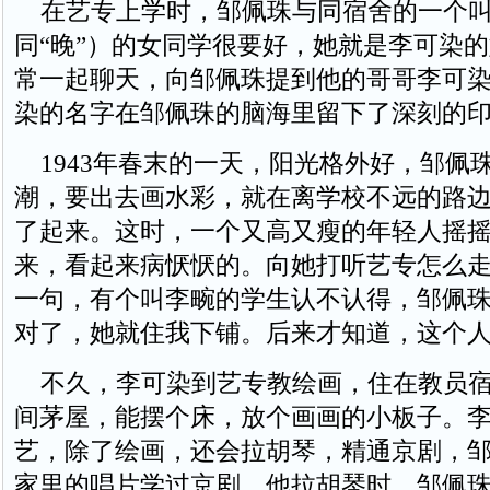
在艺专上学时，邹佩珠与同宿舍的一个叫
同“晚”）的女同学很要好，她就是李可染
常一起聊天，向邹佩珠提到他的哥哥李可
染的名字在邹佩珠的脑海里留下了深刻的
1943年春末的一天，阳光格外好，邹佩
潮，要出去画水彩，就在离学校不远的路
了起来。这时，一个又高又瘦的年轻人摇
来，看起来病恹恹的。向她打听艺专怎么
一句，有个叫李畹的学生认不认得，邹佩
对了，她就住我下铺。后来才知道，这个
不久，李可染到艺专教绘画，住在教员宿
间茅屋，能摆个床，放个画画的小板子。
艺，除了绘画，还会拉胡琴，精通京剧，
家里的唱片学过京剧，他拉胡琴时，邹佩