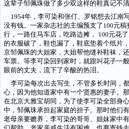
这辈子邹佩珠做了多少双这样的鞋真记不
1954年，李可染和张仃、罗铭想去江南
没有钱。一家杂志社的主编预支了100元
行，一路住马车店，吃路边摊， 100元花
的衣服破了，鞋也漏了，鞋底垫着个纸片
京邹佩珠的大姐家，大姐帮他缝补鞋袜，
车票。等李可染回到家时，就跟叫花子一
眼前的丈夫，流下了辛酸的热泪。
李可染每次出去写生，不管多长时间，都
心，因为他知道家中有一个贤惠的妻子。
在北京大雅宝胡同，为了使李可染全部身
中，邹佩珠承担起家庭的担子。那时他们有
老母亲要赡养，李可染的哥哥、姐妹家中
们帮助，老家亲戚生活有困难，也要寄钱