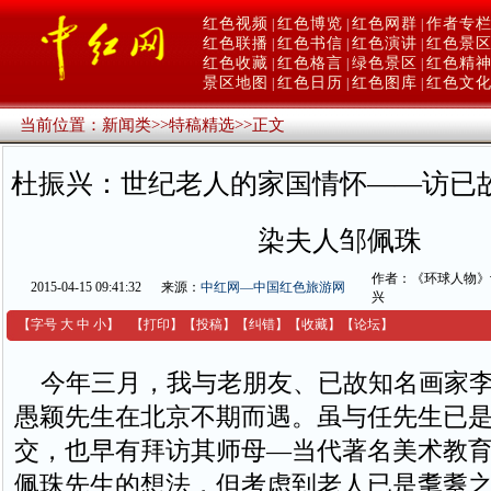
红色视频
红色博览
红色网群
作者专
|
|
|
红色联播
红色书信
红色演讲
红色景
|
|
|
红色收藏
红色格言
绿色景区
红色精
|
|
|
景区地图
红色日历
红色图库
红色文
|
|
|
当前位置：
新闻类
>>
特稿精选
>>
正文
杜振兴：世纪老人的家国情怀——访已
染夫人邹佩珠
作者：《环球人物》
2015-04-15 09:41:32
来源：
中红网—中国红色旅游网
兴
【字号
大
中
小
】
【
打印
】
【
投稿
】
【
纠错
】
【收藏】
【
论坛
】
今年三月，我与老朋友、已故知名画家李
愚颖先生在北京不期而遇。虽与任先生已是
交，也早有拜访其师母—当代著名美术教
佩珠先生的想法，但考虑到老人已是耄耋