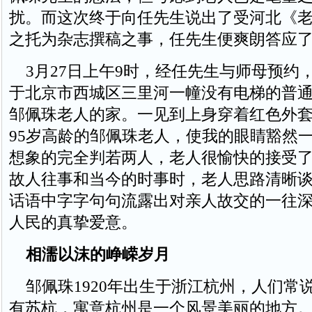
扰。而这次终于向任先生说出了受河北《
之托为杂志撰稿之事，任先生便爽朗答应
3月27日上午9时，经任先生与师母预约
于北京市西城区三里河一幢没有电梯的普
邹佩珠老人的家。一见到上身穿着红色外
95岁高龄的邹佩珠老人，使我的眼睛豁然
想象的完全判若两人，老人很愉快的接受
故人往事和当今的时事时，老人思路清晰
话语中字字句句流露出对亲人故交的一往
人民的真挚爱意。
相濡以沫的峥嵘岁月
邹佩珠1920年出生于浙江杭州，人们常
有苏杭，寓意杭州是一个风景美丽的地方。可