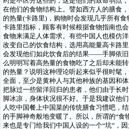
药是不区分这些的，这是他们的致命弱点，
在他们的食物结构上。譬如西方人的膳食，
的热量(卡路里)，购物时会发现几乎所有食
卡路里指标，顾客有时候根据食物指南也会
食物来满足人体需求。有些中国人也模仿洋
改变自己的饮食结构，选用高能量高卡路里
会发现他们如此饮食后的结果——手脚依旧
么明明写着高热量的食物吃了之后却未能转
的热量？说明这种理论听起来似乎很时髦，
全面，至少是黄种人与其他种族的基因和体
把脉过一些留洋回归的患者，他们由于长时
脚冰凉，身体状况很不好。于是我建议他们
人吃中国餐上中国菜的传统膳食习惯吧，结
的手脚神奇般地变暖了。所以，所谓的“食
来也是专门给我们中国人设的一个“坑”，