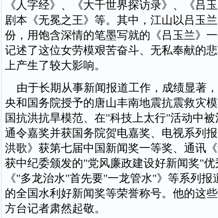
《人字经》、《大千世界探访录》、《吕玉
剧本《无冕之王》等。其中，江山以吕玉兰
份，用饱含深情的笔墨写就的《吕玉兰》一
记述了这位女劳模艰苦奋斗、无私奉献的悲
上产生了较大影响。
由于长期从事新闻报道工作，成绩显著，
央和国务院授予的唐山丰南地震抗震救灾模
国抗洪抗旱模范、在"科技上太行"活动中
通令嘉奖并获国务院贺电嘉奖、电视系列报
洪歌》获第七届中国新闻奖一等奖、通讯《
获中纪委颁发的"党风廉政建设好新闻奖"优
《"多龙治水"首先要"一龙管水"》等系列
的全国水利好新闻奖等荣誉称号。他的这些
方台记者肃然起敬。