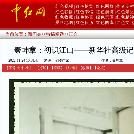
红色视频
红色博览
红色网群
作者专
|
|
|
红色联播
红色书信
红色演讲
红色景
|
|
|
红色收藏
红色格言
绿色景区
红色精
|
|
|
景区地图
红色日历
红色图库
红色文
|
|
|
当前位置：
新闻类
>>
特稿精选
>>
正文
秦坤章：初识江山——新华社高级记
2022-11-24 10:58:47
来源：金陵作家
作者：秦坤章
【字号
大
中
小
】
【
打印
】
【
投稿
】
【
纠错
】
【收藏】
【
论坛
】