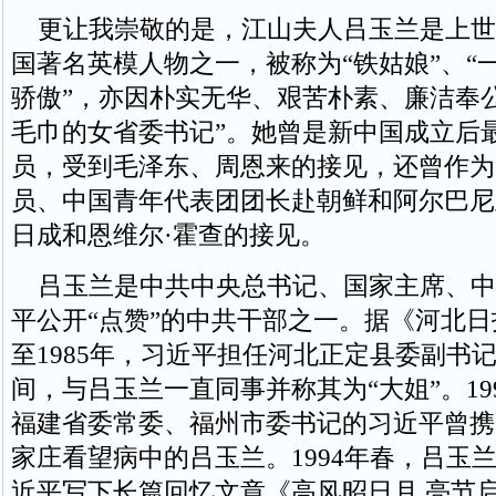
更让我崇敬的是，江山夫人吕玉兰是上世
国著名英模人物之一，被称为“铁姑娘”、“
骄傲”，亦因朴实无华、艰苦朴素、廉洁奉
毛巾的女省委书记”。她曾是新中国成立后
员，受到毛泽东、周恩来的接见，还曾作为
员、中国青年代表团团长赴朝鲜和阿尔巴尼
日成和恩维尔·霍查的接见。
吕玉兰是中共中央总书记、国家主席、中
平公开“点赞”的中共干部之一。据《河北日报
至1985年，习近平担任河北正定县委副书
间，与吕玉兰一直同事并称其为“大姐”。19
福建省委常委、福州市委书记的习近平曾携
家庄看望病中的吕玉兰。1994年春，吕玉
近平写下长篇回忆文章《高风昭日月 亮节