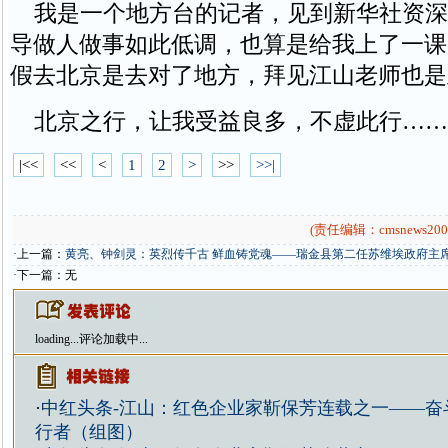
我是一个地方台的记者，见到新华社资深
导做人做事如此低调，也算是给我上了一课
假去北京是去对了地方，拜见江山老师也是
北京之行，让我受益良多，不虚此行……
|<<
<<
<
1
2
>
>>
>>|
(责任编辑：cmsnews200
·上一篇：
黄亮、钟剑灵：英烈传千古 鲜血铸党魂——瑞金县第二任苏维埃政府主
·下一篇：无
loading...
评论加载中...
·
中红头条-江山：红色企业家靳保芳连载之一——奋
行者（组图）