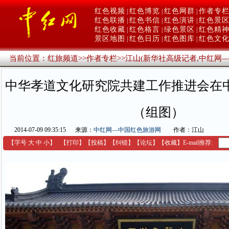
红色视频
红色博览
红色网群
作者专
|
|
|
红色联播
红色书信
红色演讲
红色景
|
|
|
红色收藏
红色格言
绿色景区
红色精
|
|
|
景区地图
红色日历
红色图库
红色文
|
|
|
当前位置：
红旅频道
>>
作者专栏
>>
江山(新华社高级记者,中红网
中华孝道文化研究院共建工作推进会在
（组图）
2014-07-09 09:35:15
来源：
中红网—中国红色旅游网
作者：江山
【字号
大
中
小
】
【
打印
】
【
投稿
】
【
纠错
】
【
论坛
】
【收藏】
E-mail推荐: