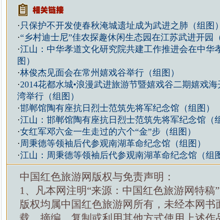
·
只保护不开发使春秋淹城遗址成为武进之肺（组图
·
“乡村迪士尼”佳农探趣休闲生态园在江苏武进开园
·
江山：中华孝道文化研究院共建工作推进会在中华
图）
·
林俊杰见面会在常州嬉戏谷举行（组图）
·
2014花都水城•浪漫武进旅游节暨嬉戏谷二期嬉戏
湾举行（组图）
·
邯郸馆陶有座抗日烈士范筑先将军纪念馆（组图）
·
江山：邯郸馆陶有座抗日烈士范筑先将军纪念馆（
·
女红军邓六金一生走过的六个“金”步（组图）
·
周秉德等领袖后代参观南湖革命纪念馆（组图）
·
江山：周秉德等领袖后代参观南湖革命纪念馆（组
中国红色旅游网版权与免责声明：
1、凡本网注明“来源：中国红色旅游网特稿
版权均属中国红色旅游网所有，未经本网书
载、摘编、复制或利用其他方式使用上述作