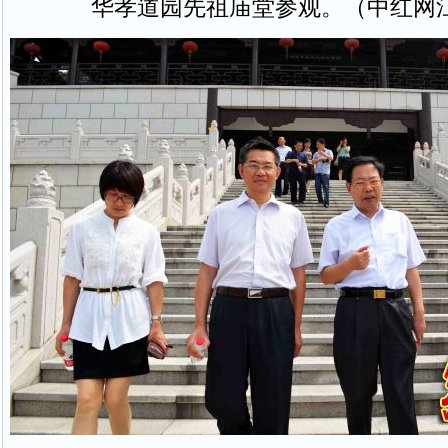
华孝道园先祖庙堂参观。（中红网