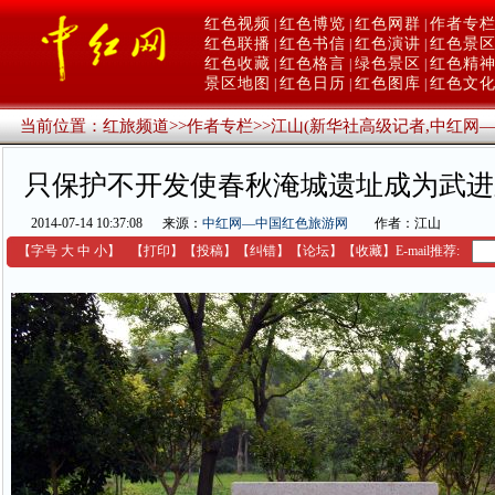
红色视频
红色博览
红色网群
作者专
|
|
|
红色联播
红色书信
红色演讲
红色景
|
|
|
红色收藏
红色格言
绿色景区
红色精
|
|
|
景区地图
红色日历
红色图库
红色文
|
|
|
当前位置：
红旅频道
>>
作者专栏
>>
江山(新华社高级记者,中红网
只保护不开发使春秋淹城遗址成为武进
2014-07-14 10:37:08
来源：
中红网—中国红色旅游网
作者：江山
【字号
大
中
小
】
【
打印
】
【
投稿
】
【
纠错
】
【
论坛
】
【收藏】
E-mail推荐: