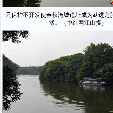
只保护不开发使春秋淹城遗址成为武进之
漾。（中红网江山摄）