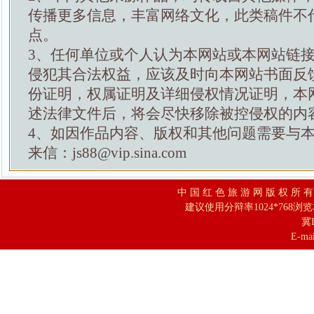
传播更多信息，丰富网络文化，此类稿件不
点。
3、任何单位或个人认为本网站或本网站链
侵犯其合法权益，应该及时向本网站书面反
份证明，权属证明及详细侵权情况证明，本
述法律文件后，将会尽快移除被控侵权的内
4、如因作品内容、版权和其他问题需要与
来信：js88@vip.sina.com
中 国 红 色 旅 游 网 版 权 所 
建议使用分辩率1024*768浏
冀I
E-mai