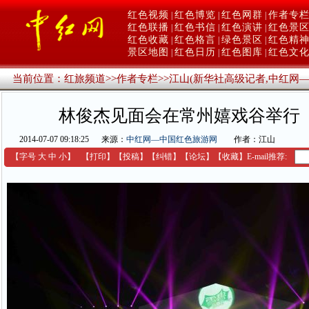
红色视频
红色博览
红色网群
作者专
|
|
|
红色联播
红色书信
红色演讲
红色景
|
|
|
红色收藏
红色格言
绿色景区
红色精
|
|
|
景区地图
红色日历
红色图库
红色文
|
|
|
当前位置：
红旅频道
>>
作者专栏
>>
江山(新华社高级记者,中红网
林俊杰见面会在常州嬉戏谷举行
2014-07-07 09:18:25
来源：
中红网—中国红色旅游网
作者：江山
【字号
大
中
小
】
【
打印
】
【
投稿
】
【
纠错
】
【
论坛
】
【收藏】
E-mail推荐: