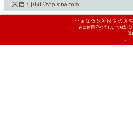
来信：js88@vip.sina.com
中 国 红 色 旅 游 网 版 权 所 
建议使用分辩率1024*768浏
冀I
E-mai