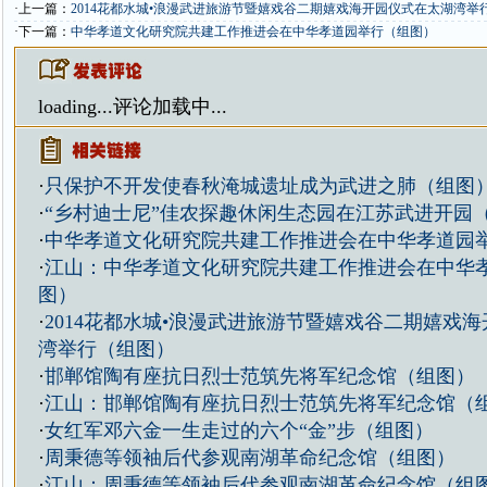
·上一篇：
2014花都水城•浪漫武进旅游节暨嬉戏谷二期嬉戏海开园仪式在太湖湾举
·下一篇：
中华孝道文化研究院共建工作推进会在中华孝道园举行（组图）
loading...
评论加载中...
·
只保护不开发使春秋淹城遗址成为武进之肺（组图
·
“乡村迪士尼”佳农探趣休闲生态园在江苏武进开园
·
中华孝道文化研究院共建工作推进会在中华孝道园
·
江山：中华孝道文化研究院共建工作推进会在中华
图）
·
2014花都水城•浪漫武进旅游节暨嬉戏谷二期嬉戏
湾举行（组图）
·
邯郸馆陶有座抗日烈士范筑先将军纪念馆（组图）
·
江山：邯郸馆陶有座抗日烈士范筑先将军纪念馆（
·
女红军邓六金一生走过的六个“金”步（组图）
·
周秉德等领袖后代参观南湖革命纪念馆（组图）
·
江山：周秉德等领袖后代参观南湖革命纪念馆（组